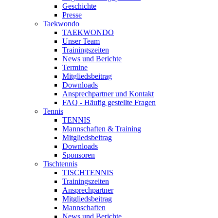
Geschichte
Presse
Taekwondo
TAEKWONDO
Unser Team
Trainingszeiten
News und Berichte
Termine
Mitgliedsbeitrag
Downloads
Ansprechpartner und Kontakt
FAQ - Häufig gestellte Fragen
Tennis
TENNIS
Mannschaften & Training
Mitgliedsbeitrag
Downloads
Sponsoren
Tischtennis
TISCHTENNIS
Trainingszeiten
Ansprechpartner
Mitgliedsbeitrag
Mannschaften
News und Berichte