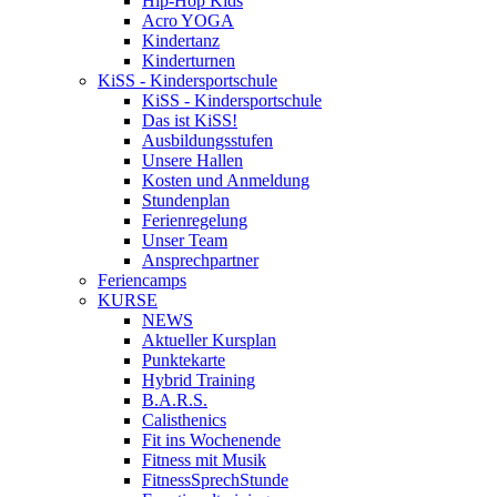
Hip-Hop Kids
Acro YOGA
Kindertanz
Kinderturnen
KiSS - Kindersportschule
KiSS - Kindersportschule
Das ist KiSS!
Ausbildungsstufen
Unsere Hallen
Kosten und Anmeldung
Stundenplan
Ferienregelung
Unser Team
Ansprechpartner
Feriencamps
KURSE
NEWS
Aktueller Kursplan
Punktekarte
Hybrid Training
B.A.R.S.
Calisthenics
Fit ins Wochenende
Fitness mit Musik
FitnessSprechStunde