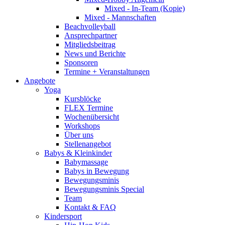
Mixed - In-Team (Kopie)
Mixed - Mannschaften
Beachvolleyball
Ansprechpartner
Mitgliedsbeitrag
News und Berichte
Sponsoren
Termine + Veranstaltungen
Angebote
Yoga
Kursblöcke
FLEX Termine
Wochenübersicht
Workshops
Über uns
Stellenangebot
Babys & Kleinkinder
Babymassage
Babys in Bewegung
Bewegungsminis
Bewegungsminis Special
Team
Kontakt & FAQ
Kindersport