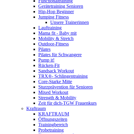
Functionaltraining
Gerätetraining Senioren
Hip-Hop Beginner
Jumping Fitness
Unsere Trainerinnen
Lauftraining
Mama fit - Baby mit
Mobility & Stretch
Outdoor-Fitness
Pilates
Pilates für Schwangere
Pump it!
Rücken-Fit
Sandsack Workout
TRX®- Schlingentraining
Core-Starke Mitte
Sturzprävention für Senioren
Mixed Workout
Strength & Mobility
Zeit für dich-TGW Frauenkurs
Kraftraum
KRAFTRAUM
Öffnungszeiten
Trainingbereich
Probetraining