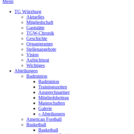
Menü
TG Würzburg
Aktuelles
Mitgliedschaft
Gaststätte
TGW-Chronik
Geschichte
Organigramm
Stellenangebote
Vision
Aufsichtsrat
Wichtiges
Abteilungen
Badminton
Badminton
Trainingszeiten
Ansprechpartner
Mitgliedsbeitrag
Mannschaften
Galerie
« Abteilungen
American Football
Basketball
Basketball