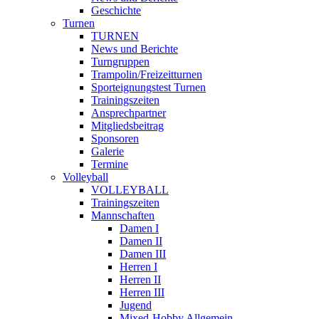
Geschichte
Turnen
TURNEN
News und Berichte
Turngruppen
Trampolin/Freizeitturnen
Sporteignungstest Turnen
Trainingszeiten
Ansprechpartner
Mitgliedsbeitrag
Sponsoren
Galerie
Termine
Volleyball
VOLLEYBALL
Trainingszeiten
Mannschaften
Damen I
Damen II
Damen III
Herren I
Herren II
Herren III
Jugend
Mixed-Hobby Allgemein