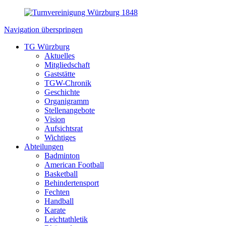
Navigation überspringen
TG Würzburg
Aktuelles
Mitgliedschaft
Gaststätte
TGW-Chronik
Geschichte
Organigramm
Stellenangebote
Vision
Aufsichtsrat
Wichtiges
Abteilungen
Badminton
American Football
Basketball
Behindertensport
Fechten
Handball
Karate
Leichtathletik