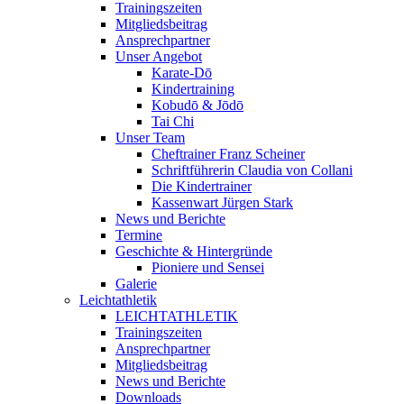
Trainingszeiten
Mitgliedsbeitrag
Ansprechpartner
Unser Angebot
Karate-Dō
Kindertraining
Kobudō & Jōdō
Tai Chi
Unser Team
Cheftrainer Franz Scheiner
Schriftführerin Claudia von Collani
Die Kindertrainer
Kassenwart Jürgen Stark
News und Berichte
Termine
Geschichte & Hintergründe
Pioniere und Sensei
Galerie
Leichtathletik
LEICHTATHLETIK
Trainingszeiten
Ansprechpartner
Mitgliedsbeitrag
News und Berichte
Downloads