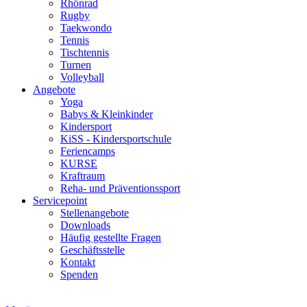
Rhönrad
Rugby
Taekwondo
Tennis
Tischtennis
Turnen
Volleyball
Angebote
Yoga
Babys & Kleinkinder
Kindersport
KiSS - Kindersportschule
Feriencamps
KURSE
Kraftraum
Reha- und Präventionssport
Servicepoint
Stellenangebote
Downloads
Häufig gestellte Fragen
Geschäftsstelle
Kontakt
Spenden