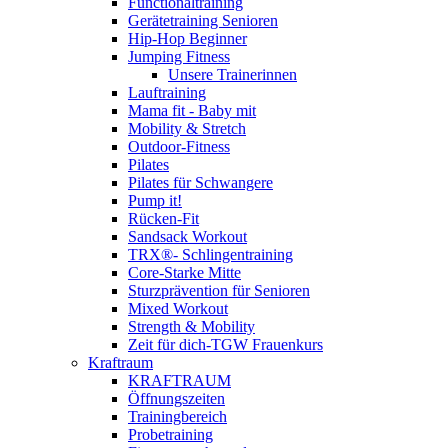
Functionaltraining
Gerätetraining Senioren
Hip-Hop Beginner
Jumping Fitness
Unsere Trainerinnen
Lauftraining
Mama fit - Baby mit
Mobility & Stretch
Outdoor-Fitness
Pilates
Pilates für Schwangere
Pump it!
Rücken-Fit
Sandsack Workout
TRX®- Schlingentraining
Core-Starke Mitte
Sturzprävention für Senioren
Mixed Workout
Strength & Mobility
Zeit für dich-TGW Frauenkurs
Kraftraum
KRAFTRAUM
Öffnungszeiten
Trainingbereich
Probetraining