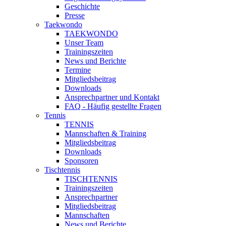
Geschichte
Presse
Taekwondo
TAEKWONDO
Unser Team
Trainingszeiten
News und Berichte
Termine
Mitgliedsbeitrag
Downloads
Ansprechpartner und Kontakt
FAQ - Häufig gestellte Fragen
Tennis
TENNIS
Mannschaften & Training
Mitgliedsbeitrag
Downloads
Sponsoren
Tischtennis
TISCHTENNIS
Trainingszeiten
Ansprechpartner
Mitgliedsbeitrag
Mannschaften
News und Berichte