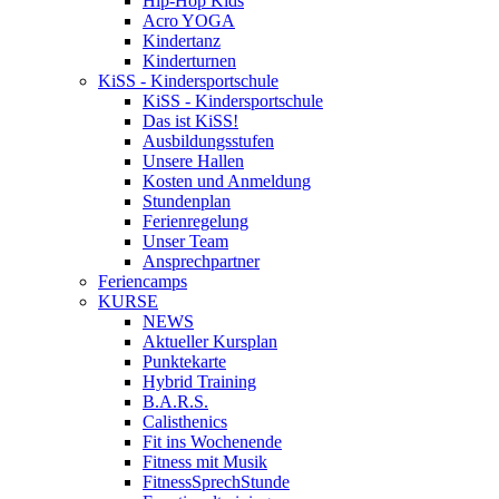
Hip-Hop Kids
Acro YOGA
Kindertanz
Kinderturnen
KiSS - Kindersportschule
KiSS - Kindersportschule
Das ist KiSS!
Ausbildungsstufen
Unsere Hallen
Kosten und Anmeldung
Stundenplan
Ferienregelung
Unser Team
Ansprechpartner
Feriencamps
KURSE
NEWS
Aktueller Kursplan
Punktekarte
Hybrid Training
B.A.R.S.
Calisthenics
Fit ins Wochenende
Fitness mit Musik
FitnessSprechStunde