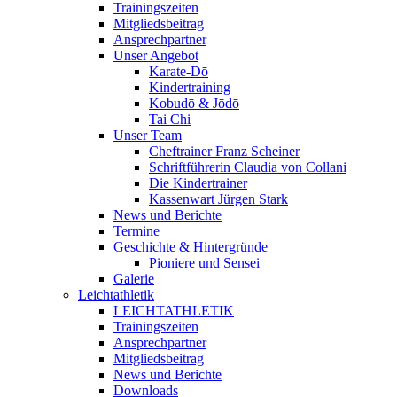
Trainingszeiten
Mitgliedsbeitrag
Ansprechpartner
Unser Angebot
Karate-Dō
Kindertraining
Kobudō & Jōdō
Tai Chi
Unser Team
Cheftrainer Franz Scheiner
Schriftführerin Claudia von Collani
Die Kindertrainer
Kassenwart Jürgen Stark
News und Berichte
Termine
Geschichte & Hintergründe
Pioniere und Sensei
Galerie
Leichtathletik
LEICHTATHLETIK
Trainingszeiten
Ansprechpartner
Mitgliedsbeitrag
News und Berichte
Downloads