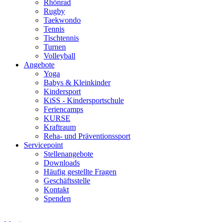
Rhönrad
Rugby
Taekwondo
Tennis
Tischtennis
Turnen
Volleyball
Angebote
Yoga
Babys & Kleinkinder
Kindersport
KiSS - Kindersportschule
Feriencamps
KURSE
Kraftraum
Reha- und Präventionssport
Servicepoint
Stellenangebote
Downloads
Häufig gestellte Fragen
Geschäftsstelle
Kontakt
Spenden