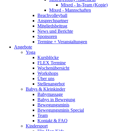
Mixed - In-Team (Kopie)
Mixed - Mannschaften
Beachvolleyball
Ansprechpartner
Mitgliedsbeitrag
News und Berichte
Sponsoren
Termine + Veranstaltungen
Angebote
Yoga
Kursblöcke
FLEX Termine
Wochenübersicht
Workshops
Über uns
Stellenangebot
Babys & Kleinkinder
Babymassage
Babys in Bewegung
Bewegungsminis
Bewegungsminis Special
Team
Kontakt & FAQ
Kindersport