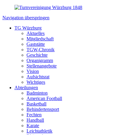
Navigation überspringen
TG Würzburg
Aktuelles
Mitgliedschaft
Gaststätte
TGW-Chronik
Geschichte
Organigramm
Stellenangebote
Vision
Aufsichtsrat
Wichtiges
Abteilungen
Badminton
American Football
Basketball
Behindertensport
Fechten
Handball
Karate
Leichtathletik