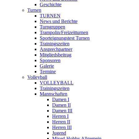
Geschichte
Turnen
TURNEN
News und Berichte
Turngruppen
Trampolin/Freizeitturnen
Sporteignungstest Turnen
Trainingszeiten
Ansprechpartner
Mitgliedsbeitrag
Sponsoren
Galerie
Termine
Volleyball
VOLLEYBALL
Trainingszeiten
Mannschaften
Damen I
Damen II
Damen III
Herren I
Herren II
Herren III
Jugend
Mixed-Hobby Allgemein