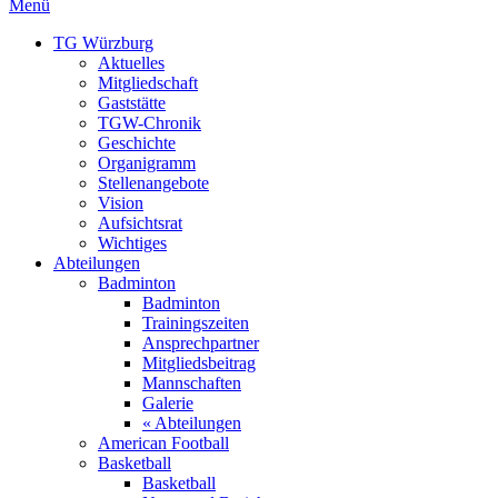
Menü
TG Würzburg
Aktuelles
Mitgliedschaft
Gaststätte
TGW-Chronik
Geschichte
Organigramm
Stellenangebote
Vision
Aufsichtsrat
Wichtiges
Abteilungen
Badminton
Badminton
Trainingszeiten
Ansprechpartner
Mitgliedsbeitrag
Mannschaften
Galerie
« Abteilungen
American Football
Basketball
Basketball