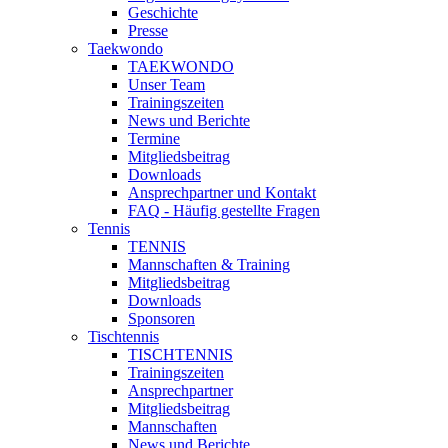
Geschichte
Presse
Taekwondo
TAEKWONDO
Unser Team
Trainingszeiten
News und Berichte
Termine
Mitgliedsbeitrag
Downloads
Ansprechpartner und Kontakt
FAQ - Häufig gestellte Fragen
Tennis
TENNIS
Mannschaften & Training
Mitgliedsbeitrag
Downloads
Sponsoren
Tischtennis
TISCHTENNIS
Trainingszeiten
Ansprechpartner
Mitgliedsbeitrag
Mannschaften
News und Berichte