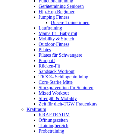
Functionaltraining
Gerätetraining Senioren
Hip-Hop Beginner
Jumping Fitness
Unsere Trainerinnen
Lauftraining
Mama fit - Baby mit
Mobility & Stretch
Outdoor-Fitness
Pilates
Pilates für Schwangere
Pump it!
Rücken-Fit
Sandsack Workout
TRX®- Schlingentraining
Core-Starke Mitte
Sturzprävention für Senioren
Mixed Workout
Strength & Mobility
Zeit für dich-TGW Frauenkurs
Kraftraum
KRAFTRAUM
Öffnungszeiten
Trainingbereich
Probetraining