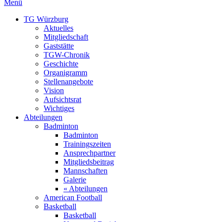
Menü
TG Würzburg
Aktuelles
Mitgliedschaft
Gaststätte
TGW-Chronik
Geschichte
Organigramm
Stellenangebote
Vision
Aufsichtsrat
Wichtiges
Abteilungen
Badminton
Badminton
Trainingszeiten
Ansprechpartner
Mitgliedsbeitrag
Mannschaften
Galerie
« Abteilungen
American Football
Basketball
Basketball