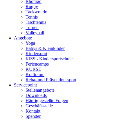
Rhönrad
Rugby
Taekwondo
Tennis
Tischtennis
Turnen
Volleyball
Angebote
Yoga
Babys & Kleinkinder
Kindersport
KiSS - Kindersportschule
Feriencamps
KURSE
Kraftraum
Reha- und Präventionssport
Servicepoint
Stellenangebote
Downloads
Häufig gestellte Fragen
Geschäftsstelle
Kontakt
Spenden