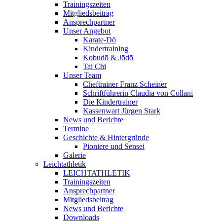
Trainingszeiten
Mitgliedsbeitrag
Ansprechpartner
Unser Angebot
Karate-Dō
Kindertraining
Kobudō & Jōdō
Tai Chi
Unser Team
Cheftrainer Franz Scheiner
Schriftführerin Claudia von Collani
Die Kindertrainer
Kassenwart Jürgen Stark
News und Berichte
Termine
Geschichte & Hintergründe
Pioniere und Sensei
Galerie
Leichtathletik
LEICHTATHLETIK
Trainingszeiten
Ansprechpartner
Mitgliedsbeitrag
News und Berichte
Downloads