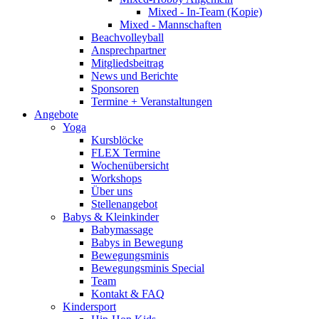
Mixed - In-Team (Kopie)
Mixed - Mannschaften
Beachvolleyball
Ansprechpartner
Mitgliedsbeitrag
News und Berichte
Sponsoren
Termine + Veranstaltungen
Angebote
Yoga
Kursblöcke
FLEX Termine
Wochenübersicht
Workshops
Über uns
Stellenangebot
Babys & Kleinkinder
Babymassage
Babys in Bewegung
Bewegungsminis
Bewegungsminis Special
Team
Kontakt & FAQ
Kindersport