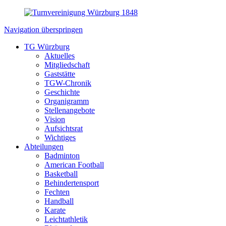
Navigation überspringen
TG Würzburg
Aktuelles
Mitgliedschaft
Gaststätte
TGW-Chronik
Geschichte
Organigramm
Stellenangebote
Vision
Aufsichtsrat
Wichtiges
Abteilungen
Badminton
American Football
Basketball
Behindertensport
Fechten
Handball
Karate
Leichtathletik