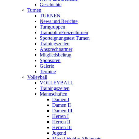
Geschichte
Turnen
TURNEN
News und Berichte
Turngruppen
Trampolin/Freizeitturnen
Sporteignungstest Turnen
Trainingszeiten
Ansprechpartner
Mitgliedsbeitrag
Sponsoren
Galerie
Termine
Volleyball
VOLLEYBALL
Trainingszeiten
Mannschaften
Damen I
Damen II
Damen III
Herren I
Herren II
Herren III
Jugend
Mixed-Hobby Allgemein