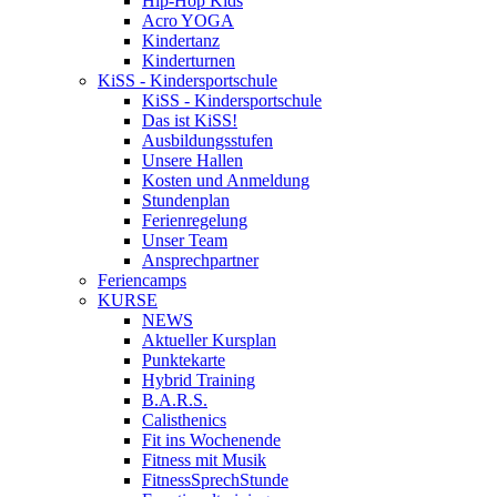
Hip-Hop Kids
Acro YOGA
Kindertanz
Kinderturnen
KiSS - Kindersportschule
KiSS - Kindersportschule
Das ist KiSS!
Ausbildungsstufen
Unsere Hallen
Kosten und Anmeldung
Stundenplan
Ferienregelung
Unser Team
Ansprechpartner
Feriencamps
KURSE
NEWS
Aktueller Kursplan
Punktekarte
Hybrid Training
B.A.R.S.
Calisthenics
Fit ins Wochenende
Fitness mit Musik
FitnessSprechStunde