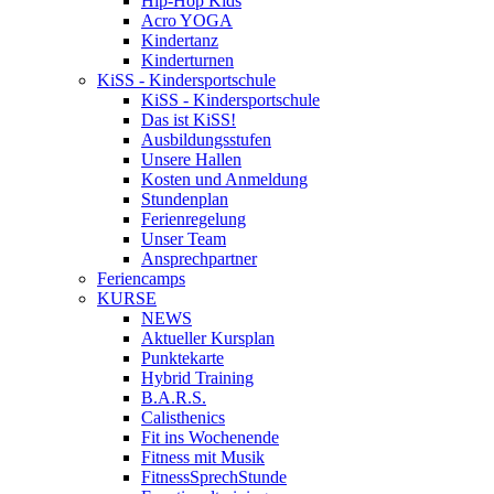
Hip-Hop Kids
Acro YOGA
Kindertanz
Kinderturnen
KiSS - Kindersportschule
KiSS - Kindersportschule
Das ist KiSS!
Ausbildungsstufen
Unsere Hallen
Kosten und Anmeldung
Stundenplan
Ferienregelung
Unser Team
Ansprechpartner
Feriencamps
KURSE
NEWS
Aktueller Kursplan
Punktekarte
Hybrid Training
B.A.R.S.
Calisthenics
Fit ins Wochenende
Fitness mit Musik
FitnessSprechStunde