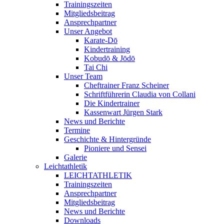
Trainingszeiten
Mitgliedsbeitrag
Ansprechpartner
Unser Angebot
Karate-Dō
Kindertraining
Kobudō & Jōdō
Tai Chi
Unser Team
Cheftrainer Franz Scheiner
Schriftführerin Claudia von Collani
Die Kindertrainer
Kassenwart Jürgen Stark
News und Berichte
Termine
Geschichte & Hintergründe
Pioniere und Sensei
Galerie
Leichtathletik
LEICHTATHLETIK
Trainingszeiten
Ansprechpartner
Mitgliedsbeitrag
News und Berichte
Downloads