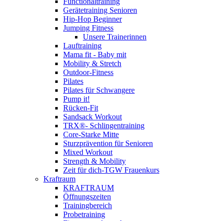
Functionaltraining
Gerätetraining Senioren
Hip-Hop Beginner
Jumping Fitness
Unsere Trainerinnen
Lauftraining
Mama fit - Baby mit
Mobility & Stretch
Outdoor-Fitness
Pilates
Pilates für Schwangere
Pump it!
Rücken-Fit
Sandsack Workout
TRX®- Schlingentraining
Core-Starke Mitte
Sturzprävention für Senioren
Mixed Workout
Strength & Mobility
Zeit für dich-TGW Frauenkurs
Kraftraum
KRAFTRAUM
Öffnungszeiten
Trainingbereich
Probetraining