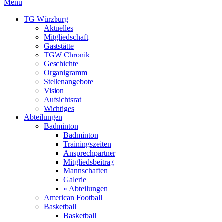
Menü
TG Würzburg
Aktuelles
Mitgliedschaft
Gaststätte
TGW-Chronik
Geschichte
Organigramm
Stellenangebote
Vision
Aufsichtsrat
Wichtiges
Abteilungen
Badminton
Badminton
Trainingszeiten
Ansprechpartner
Mitgliedsbeitrag
Mannschaften
Galerie
« Abteilungen
American Football
Basketball
Basketball