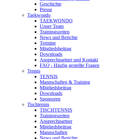
Geschichte
Presse
Taekwondo
TAEKWONDO
Unser Team
Trainingszeiten
News und Berichte
Termine
Mitgliedsbeitrag
Downloads
Ansprechpartner und Kontakt
FAQ - Häufig gestellte Fragen
Tennis
TENNIS
Mannschaften & Training
Mitgliedsbeitrag
Downloads
Sponsoren
Tischtennis
TISCHTENNIS
Trainingszeiten
Ansprechpartner
Mitgliedsbeitrag
Mannschaften
News und Berichte