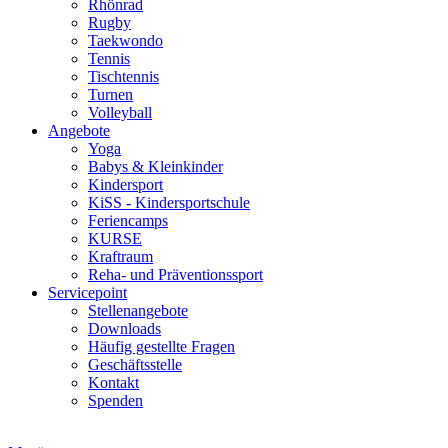
Rhönrad
Rugby
Taekwondo
Tennis
Tischtennis
Turnen
Volleyball
Angebote
Yoga
Babys & Kleinkinder
Kindersport
KiSS - Kindersportschule
Feriencamps
KURSE
Kraftraum
Reha- und Präventionssport
Servicepoint
Stellenangebote
Downloads
Häufig gestellte Fragen
Geschäftsstelle
Kontakt
Spenden