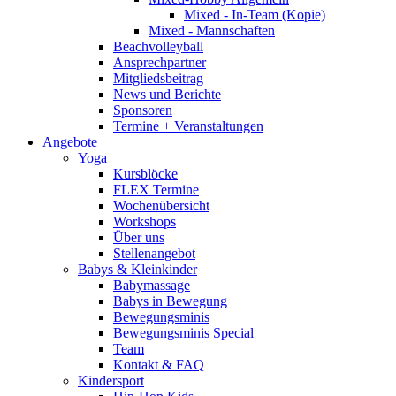
Mixed - In-Team (Kopie)
Mixed - Mannschaften
Beachvolleyball
Ansprechpartner
Mitgliedsbeitrag
News und Berichte
Sponsoren
Termine + Veranstaltungen
Angebote
Yoga
Kursblöcke
FLEX Termine
Wochenübersicht
Workshops
Über uns
Stellenangebot
Babys & Kleinkinder
Babymassage
Babys in Bewegung
Bewegungsminis
Bewegungsminis Special
Team
Kontakt & FAQ
Kindersport