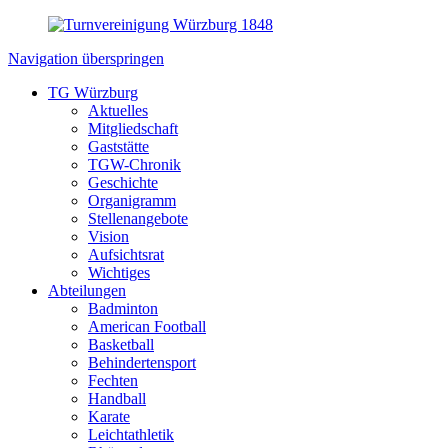
Navigation überspringen
TG Würzburg
Aktuelles
Mitgliedschaft
Gaststätte
TGW-Chronik
Geschichte
Organigramm
Stellenangebote
Vision
Aufsichtsrat
Wichtiges
Abteilungen
Badminton
American Football
Basketball
Behindertensport
Fechten
Handball
Karate
Leichtathletik