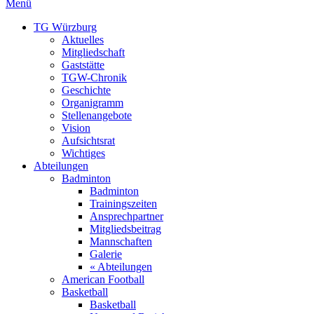
Menü
TG Würzburg
Aktuelles
Mitgliedschaft
Gaststätte
TGW-Chronik
Geschichte
Organigramm
Stellenangebote
Vision
Aufsichtsrat
Wichtiges
Abteilungen
Badminton
Badminton
Trainingszeiten
Ansprechpartner
Mitgliedsbeitrag
Mannschaften
Galerie
« Abteilungen
American Football
Basketball
Basketball