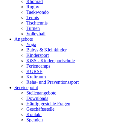
Rhönrad
Rugby
Taekwondo
Tennis
Tischtennis
Turnen
Volleyball
Angebote
Yoga
Babys & Kleinkinder
Kindersport
KiSS - Kindersportschule
Feriencamps
KURSE
Kraftraum
Reha- und Präventionssport
Servicepoint
Stellenangebote
Downloads
Häufig gestellte Fragen
Geschäftsstelle
Kontakt
Spenden