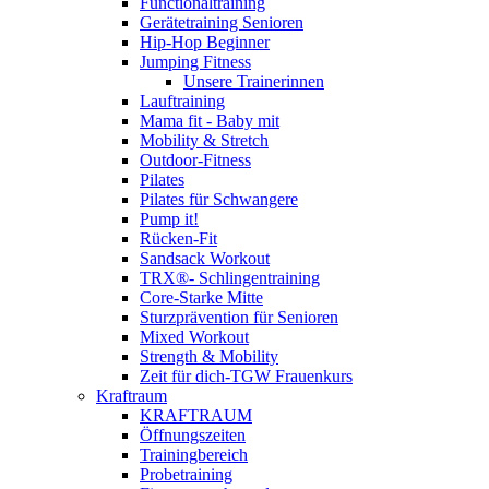
Functionaltraining
Gerätetraining Senioren
Hip-Hop Beginner
Jumping Fitness
Unsere Trainerinnen
Lauftraining
Mama fit - Baby mit
Mobility & Stretch
Outdoor-Fitness
Pilates
Pilates für Schwangere
Pump it!
Rücken-Fit
Sandsack Workout
TRX®- Schlingentraining
Core-Starke Mitte
Sturzprävention für Senioren
Mixed Workout
Strength & Mobility
Zeit für dich-TGW Frauenkurs
Kraftraum
KRAFTRAUM
Öffnungszeiten
Trainingbereich
Probetraining