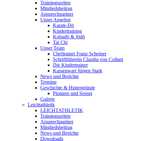
Trainingszeiten
Mitgliedsbeitrag
Ansprechpartner
Unser Angebot
Karate-Dō
Kindertraining
Kobudō & Jōdō
Tai Chi
Unser Team
Cheftrainer Franz Scheiner
Schriftführerin Claudia von Collani
Die Kindertrainer
Kassenwart Jürgen Stark
News und Berichte
Termine
Geschichte & Hintergründe
Pioniere und Sensei
Galerie
Leichtathletik
LEICHTATHLETIK
Trainingszeiten
Ansprechpartner
Mitgliedsbeitrag
News und Berichte
Downloads