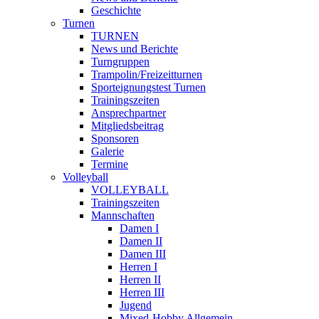
Geschichte
Turnen
TURNEN
News und Berichte
Turngruppen
Trampolin/Freizeitturnen
Sporteignungstest Turnen
Trainingszeiten
Ansprechpartner
Mitgliedsbeitrag
Sponsoren
Galerie
Termine
Volleyball
VOLLEYBALL
Trainingszeiten
Mannschaften
Damen I
Damen II
Damen III
Herren I
Herren II
Herren III
Jugend
Mixed-Hobby Allgemein