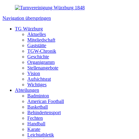
Navigation überspringen
TG Würzburg
Aktuelles
Mitgliedschaft
Gaststätte
TGW-Chronik
Geschichte
Organigramm
Stellenangebote
Vision
Aufsichtsrat
Wichtiges
Abteilungen
Badminton
American Football
Basketball
Behindertensport
Fechten
Handball
Karate
Leichtathletik