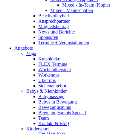
Mixed - In-Team (Kopie)
Mixed - Mannschaften
Beachvolleyball
Ansprechpartner
Mitgliedsbeitrag
News und Berichte
Sponsoren
Termine + Veranstaltungen
Angebote
Yoga
Kursblöcke
FLEX Termine
Wochenübersicht
Workshops
Über uns
Stellenangebot
Babys & Kleinkinder
Babymassage
Babys in Bewegung
Bewegungsminis
Bewegungsminis Special
Team
Kontakt & FAQ
Kindersport