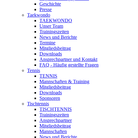
Geschichte
Presse
Taekwondo
TAEKWONDO
Unser Team
Trainingszeiten
News und Berichte
Termine
Mitgliedsbeitrag
Downloads
Ansprechpartner und Kontakt
FAQ - Häufig gestellte Fragen
Tennis
TENNIS
Mannschaften & Training
Mitgliedsbeitrag
Downloads
Sponsoren
Tischtennis
TISCHTENNIS
Trainingszeiten
Ansprechpartner
Mitgliedsbeitrag
Mannschaften
News und Berichte