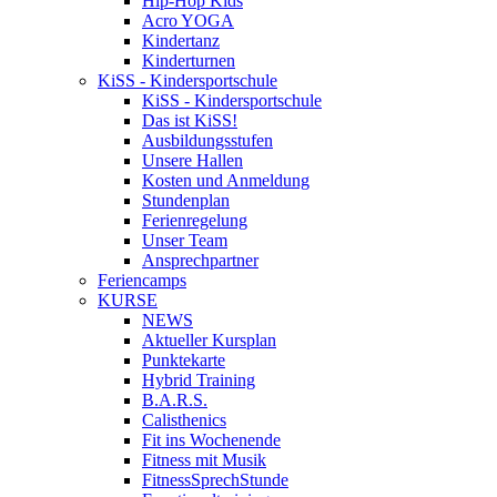
Hip-Hop Kids
Acro YOGA
Kindertanz
Kinderturnen
KiSS - Kindersportschule
KiSS - Kindersportschule
Das ist KiSS!
Ausbildungsstufen
Unsere Hallen
Kosten und Anmeldung
Stundenplan
Ferienregelung
Unser Team
Ansprechpartner
Feriencamps
KURSE
NEWS
Aktueller Kursplan
Punktekarte
Hybrid Training
B.A.R.S.
Calisthenics
Fit ins Wochenende
Fitness mit Musik
FitnessSprechStunde