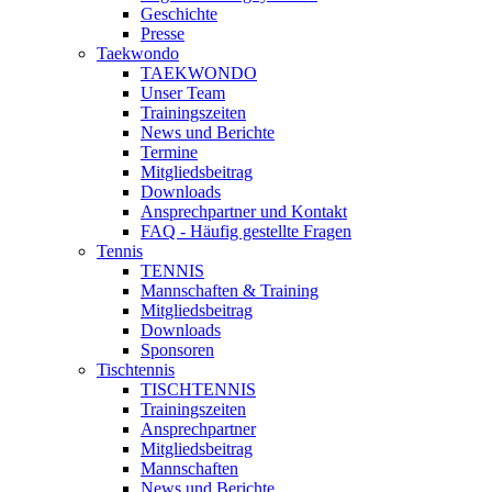
Geschichte
Presse
Taekwondo
TAEKWONDO
Unser Team
Trainingszeiten
News und Berichte
Termine
Mitgliedsbeitrag
Downloads
Ansprechpartner und Kontakt
FAQ - Häufig gestellte Fragen
Tennis
TENNIS
Mannschaften & Training
Mitgliedsbeitrag
Downloads
Sponsoren
Tischtennis
TISCHTENNIS
Trainingszeiten
Ansprechpartner
Mitgliedsbeitrag
Mannschaften
News und Berichte