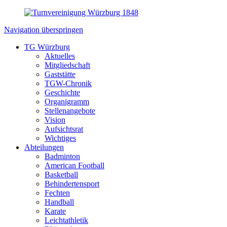
Navigation überspringen
TG Würzburg
Aktuelles
Mitgliedschaft
Gaststätte
TGW-Chronik
Geschichte
Organigramm
Stellenangebote
Vision
Aufsichtsrat
Wichtiges
Abteilungen
Badminton
American Football
Basketball
Behindertensport
Fechten
Handball
Karate
Leichtathletik