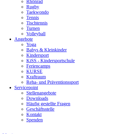
Rhönrad
Rugby
Taekwondo
Tennis
Tischtennis
Turnen
Volleyball
Angebote
Yoga
Babys & Kleinkinder
Kindersport
KiSS - Kindersportschule
Feriencamps
KURSE
Kraftraum
Reha- und Präventionssport
Servicepoint
Stellenangebote
Downloads
Häufig gestellte Fragen
Geschäftsstelle
Kontakt
Spenden