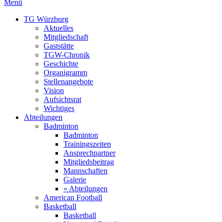
Menü
TG Würzburg
Aktuelles
Mitgliedschaft
Gaststätte
TGW-Chronik
Geschichte
Organigramm
Stellenangebote
Vision
Aufsichtsrat
Wichtiges
Abteilungen
Badminton
Badminton
Trainingszeiten
Ansprechpartner
Mitgliedsbeitrag
Mannschaften
Galerie
« Abteilungen
American Football
Basketball
Basketball