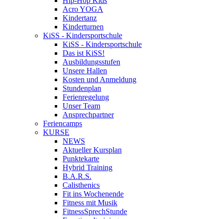
Hip-Hop Kids
Acro YOGA
Kindertanz
Kinderturnen
KiSS - Kindersportschule
KiSS - Kindersportschule
Das ist KiSS!
Ausbildungsstufen
Unsere Hallen
Kosten und Anmeldung
Stundenplan
Ferienregelung
Unser Team
Ansprechpartner
Feriencamps
KURSE
NEWS
Aktueller Kursplan
Punktekarte
Hybrid Training
B.A.R.S.
Calisthenics
Fit ins Wochenende
Fitness mit Musik
FitnessSprechStunde