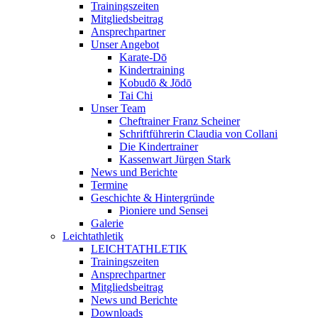
Trainingszeiten
Mitgliedsbeitrag
Ansprechpartner
Unser Angebot
Karate-Dō
Kindertraining
Kobudō & Jōdō
Tai Chi
Unser Team
Cheftrainer Franz Scheiner
Schriftführerin Claudia von Collani
Die Kindertrainer
Kassenwart Jürgen Stark
News und Berichte
Termine
Geschichte & Hintergründe
Pioniere und Sensei
Galerie
Leichtathletik
LEICHTATHLETIK
Trainingszeiten
Ansprechpartner
Mitgliedsbeitrag
News und Berichte
Downloads