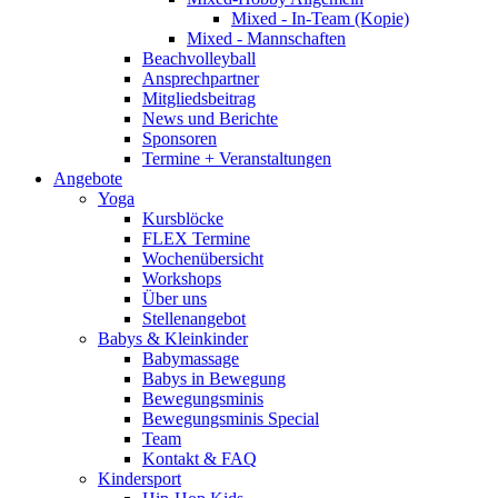
Mixed - In-Team (Kopie)
Mixed - Mannschaften
Beachvolleyball
Ansprechpartner
Mitgliedsbeitrag
News und Berichte
Sponsoren
Termine + Veranstaltungen
Angebote
Yoga
Kursblöcke
FLEX Termine
Wochenübersicht
Workshops
Über uns
Stellenangebot
Babys & Kleinkinder
Babymassage
Babys in Bewegung
Bewegungsminis
Bewegungsminis Special
Team
Kontakt & FAQ
Kindersport