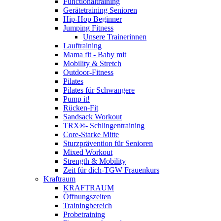
Functionaltraining
Gerätetraining Senioren
Hip-Hop Beginner
Jumping Fitness
Unsere Trainerinnen
Lauftraining
Mama fit - Baby mit
Mobility & Stretch
Outdoor-Fitness
Pilates
Pilates für Schwangere
Pump it!
Rücken-Fit
Sandsack Workout
TRX®- Schlingentraining
Core-Starke Mitte
Sturzprävention für Senioren
Mixed Workout
Strength & Mobility
Zeit für dich-TGW Frauenkurs
Kraftraum
KRAFTRAUM
Öffnungszeiten
Trainingbereich
Probetraining