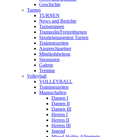
Geschichte
Turnen
TURNEN
News und Berichte
Turngruppen
Trampolin/Freizeitturnen
Sporteignungstest Turnen
Trainingszeiten
Ansprechpartner
Mitgliedsbeitrag
Sponsoren
Galerie
Termine
Volleyball
VOLLEYBALL
Trainingszeiten
Mannschaften
Damen I
Damen II
Damen III
Herren I
Herren II
Herren III
Jugend
Mixed-Hobby Allgemein