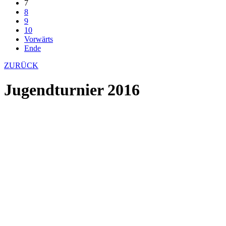
7
8
9
10
Vorwärts
Ende
ZURÜCK
Jugendturnier 2016