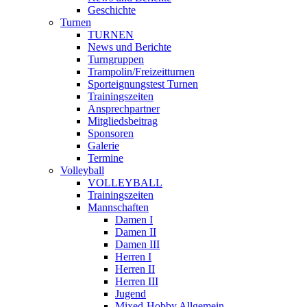
Geschichte
Turnen
TURNEN
News und Berichte
Turngruppen
Trampolin/Freizeitturnen
Sporteignungstest Turnen
Trainingszeiten
Ansprechpartner
Mitgliedsbeitrag
Sponsoren
Galerie
Termine
Volleyball
VOLLEYBALL
Trainingszeiten
Mannschaften
Damen I
Damen II
Damen III
Herren I
Herren II
Herren III
Jugend
Mixed-Hobby Allgemein