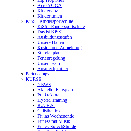
Hip-Hop Kids
Acro YOGA
Kindertanz
Kinderturnen
KiSS - Kindersportschule
KiSS - Kindersportschule
Das ist KiSS!
Ausbildungsstufen
Unsere Hallen
Kosten und Anmeldung
Stundenplan
Ferienregelung
Unser Team
Ansprechpartner
Feriencamps
KURSE
NEWS
Aktueller Kursplan
Punktekarte
Hybrid Training
B.A.R.S.
Calisthenics
Fit ins Wochenende
Fitness mit Musik
FitnessSprechStunde