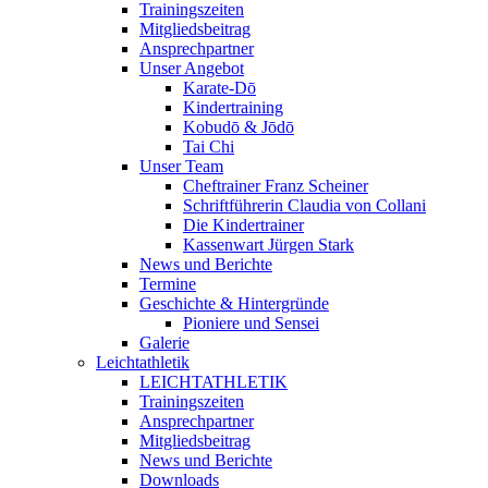
Trainingszeiten
Mitgliedsbeitrag
Ansprechpartner
Unser Angebot
Karate-Dō
Kindertraining
Kobudō & Jōdō
Tai Chi
Unser Team
Cheftrainer Franz Scheiner
Schriftführerin Claudia von Collani
Die Kindertrainer
Kassenwart Jürgen Stark
News und Berichte
Termine
Geschichte & Hintergründe
Pioniere und Sensei
Galerie
Leichtathletik
LEICHTATHLETIK
Trainingszeiten
Ansprechpartner
Mitgliedsbeitrag
News und Berichte
Downloads