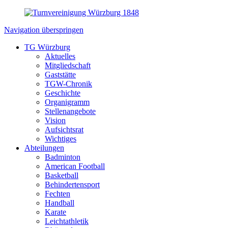
Navigation überspringen
TG Würzburg
Aktuelles
Mitgliedschaft
Gaststätte
TGW-Chronik
Geschichte
Organigramm
Stellenangebote
Vision
Aufsichtsrat
Wichtiges
Abteilungen
Badminton
American Football
Basketball
Behindertensport
Fechten
Handball
Karate
Leichtathletik