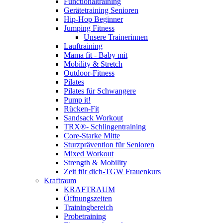
Functionaltraining
Gerätetraining Senioren
Hip-Hop Beginner
Jumping Fitness
Unsere Trainerinnen
Lauftraining
Mama fit - Baby mit
Mobility & Stretch
Outdoor-Fitness
Pilates
Pilates für Schwangere
Pump it!
Rücken-Fit
Sandsack Workout
TRX®- Schlingentraining
Core-Starke Mitte
Sturzprävention für Senioren
Mixed Workout
Strength & Mobility
Zeit für dich-TGW Frauenkurs
Kraftraum
KRAFTRAUM
Öffnungszeiten
Trainingbereich
Probetraining