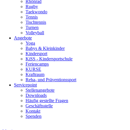
Rhönrad
Rugby
Taekwondo
Tennis
Tischtennis
Turnen
Volleyball
Angebote
Yoga
Babys & Kleinkinder
Kindersport
KiSS - Kindersportschule
Feriencamps
KURSE
Kraftraum
Reha- und Präventionssport
Servicepoint
Stellenangebote
Downloads
Häufig gestellte Fragen
Geschäftsstelle
Kontakt
Spenden