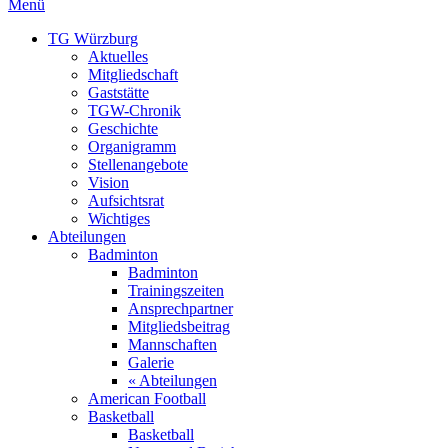
Menü
TG Würzburg
Aktuelles
Mitgliedschaft
Gaststätte
TGW-Chronik
Geschichte
Organigramm
Stellenangebote
Vision
Aufsichtsrat
Wichtiges
Abteilungen
Badminton
Badminton
Trainingszeiten
Ansprechpartner
Mitgliedsbeitrag
Mannschaften
Galerie
« Abteilungen
American Football
Basketball
Basketball