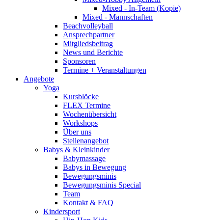
Mixed - In-Team (Kopie)
Mixed - Mannschaften
Beachvolleyball
Ansprechpartner
Mitgliedsbeitrag
News und Berichte
Sponsoren
Termine + Veranstaltungen
Angebote
Yoga
Kursblöcke
FLEX Termine
Wochenübersicht
Workshops
Über uns
Stellenangebot
Babys & Kleinkinder
Babymassage
Babys in Bewegung
Bewegungsminis
Bewegungsminis Special
Team
Kontakt & FAQ
Kindersport