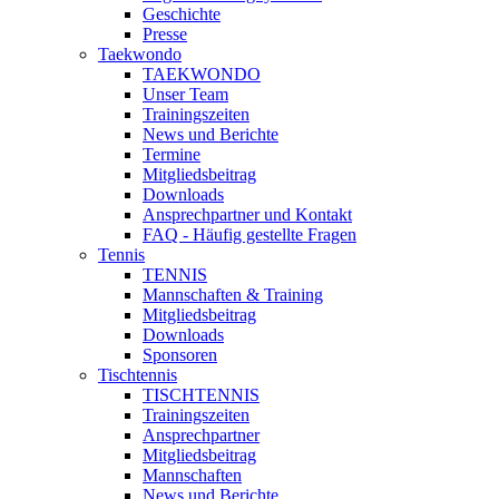
Geschichte
Presse
Taekwondo
TAEKWONDO
Unser Team
Trainingszeiten
News und Berichte
Termine
Mitgliedsbeitrag
Downloads
Ansprechpartner und Kontakt
FAQ - Häufig gestellte Fragen
Tennis
TENNIS
Mannschaften & Training
Mitgliedsbeitrag
Downloads
Sponsoren
Tischtennis
TISCHTENNIS
Trainingszeiten
Ansprechpartner
Mitgliedsbeitrag
Mannschaften
News und Berichte