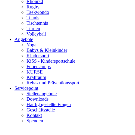
Rhönrad
Rugby
Taekwondo
Tennis
Tischtennis
Turnen
Volleyball
Angebote
Yoga
Babys & Kleinkinder
Kindersport
KiSS - Kindersportschule
Feriencamps
KURSE
Kraftraum
Reha- und Präventionssport
Servicepoint
Stellenangebote
Downloads
Häufig gestellte Fragen
Geschäftsstelle
Kontakt
Spenden