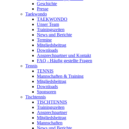
Geschichte
Presse
Taekwondo
TAEKWONDO
Unser Team
Trainingszeiten
News und Berichte
Termine
Mitgliedsbeitrag
Downloads
Ansprechpartner und Kontakt
FAQ - Häufig gestellte Fragen
Tennis
TENNIS
Mannschaften & Training
Mitgliedsbeitrag
Downloads
Sponsoren
Tischtennis
TISCHTENNIS
Trainingszeiten
Ansprechpartner
Mitgliedsbeitrag
Mannschaften
News und Berichte