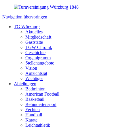
Navigation überspringen
TG Würzburg
Aktuelles
Mitgliedschaft
Gaststätte
TGW-Chronik
Geschichte
Organigramm
Stellenangebote
Vision
Aufsichtsrat
Wichtiges
Abteilungen
Badminton
American Football
Basketball
Behindertensport
Fechten
Handball
Karate
Leichtathletik