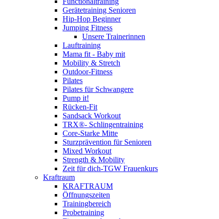
Functionaltraining
Gerätetraining Senioren
Hip-Hop Beginner
Jumping Fitness
Unsere Trainerinnen
Lauftraining
Mama fit - Baby mit
Mobility & Stretch
Outdoor-Fitness
Pilates
Pilates für Schwangere
Pump it!
Rücken-Fit
Sandsack Workout
TRX®- Schlingentraining
Core-Starke Mitte
Sturzprävention für Senioren
Mixed Workout
Strength & Mobility
Zeit für dich-TGW Frauenkurs
Kraftraum
KRAFTRAUM
Öffnungszeiten
Trainingbereich
Probetraining