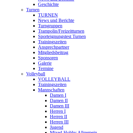
Geschichte
Turnen
TURNEN
News und Berichte
Turngruppen
Trampolin/Freizeitturnen
Sporteignungstest Turnen
Trainingszeiten
Ansprechpartner
Mitgliedsbeitrag
Sponsoren
Galerie
Termine
Volleyball
VOLLEYBALL
Trainingszeiten
Mannschaften
Damen I
Damen II
Damen III
Herren I
Herren II
Herren III
Jugend
Mixed-Hobby Allgemein