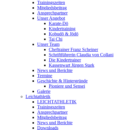
Trainingszeiten
Mitgliedsbeitrag
Ansprechpartner
Unser Angebot
Karate-Dō
Kindertraining
Kobudō & Jōdō
Tai Chi
Unser Team
Cheftrainer Franz Scheiner
Schriftführerin Claudia von Collani
Die Kindertrainer
Kassenwart Jürgen Stark
News und Berichte
Termine
Geschichte & Hintergründe
Pioniere und Sensei
Galerie
Leichtathletik
LEICHTATHLETIK
Trainingszeiten
Ansprechpartner
Mitgliedsbeitrag
News und Berichte
Downloads