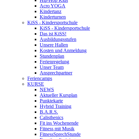
Hip-Hop Kids
Acro YOGA
Kindertanz
Kinderturnen
KiSS - Kindersportschule
KiSS - Kindersportschule
Das ist KiSS!
Ausbildungsstufen
Unsere Hallen
Kosten und Anmeldung
Stundenplan
Ferienregelung
Unser Team
Ansprechpartner
Feriencamps
KURSE
NEWS
Aktueller Kursplan
Punktekarte
Hybrid Training
B.A.R.S.
Calisthenics
Fit ins Wochenende
Fitness mit Musik
FitnessSprechStunde