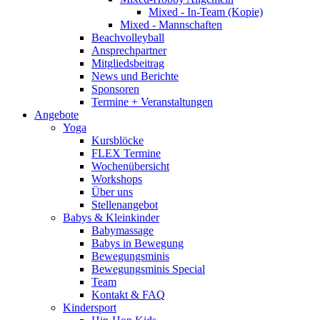
Mixed - In-Team (Kopie)
Mixed - Mannschaften
Beachvolleyball
Ansprechpartner
Mitgliedsbeitrag
News und Berichte
Sponsoren
Termine + Veranstaltungen
Angebote
Yoga
Kursblöcke
FLEX Termine
Wochenübersicht
Workshops
Über uns
Stellenangebot
Babys & Kleinkinder
Babymassage
Babys in Bewegung
Bewegungsminis
Bewegungsminis Special
Team
Kontakt & FAQ
Kindersport