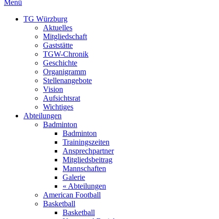
Menü
TG Würzburg
Aktuelles
Mitgliedschaft
Gaststätte
TGW-Chronik
Geschichte
Organigramm
Stellenangebote
Vision
Aufsichtsrat
Wichtiges
Abteilungen
Badminton
Badminton
Trainingszeiten
Ansprechpartner
Mitgliedsbeitrag
Mannschaften
Galerie
« Abteilungen
American Football
Basketball
Basketball