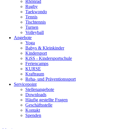
Rhönrad
Rugby
Taekwondo
Tennis
Tischtennis
Turnen
Volleyball
Angebote
Yoga
Babys & Kleinkinder
Kindersport
KiSS - Kindersportschule
Feriencamps
KURSE
Kraftraum
Reha- und Präventionssport
Servicepoint
Stellenangebote
Downloads
Häufig gestellte Fragen
Geschäftsstelle
Kontakt
Spenden