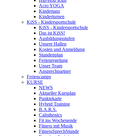
Hip-Hop Kids
Acro YOGA
Kindertanz
Kinderturnen
KiSS - Kindersportschule
KiSS - Kindersportschule
Das ist KiSS!
Ausbildungsstufen
Unsere Hallen
Kosten und Anmeldung
Stundenplan
Ferienregelung
Unser Team
Ansprechpartner
Feriencamps
KURSE
NEWS
Aktueller Kursplan
Punktekarte
Hybrid Training
B.A.R.S.
Calisthenics
Fit ins Wochenende
Fitness mit Musik
FitnessSprechStunde