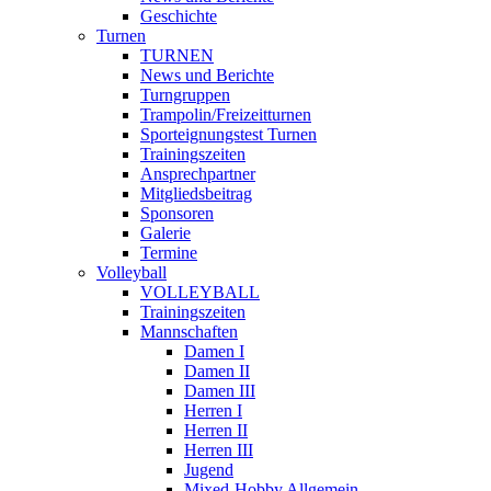
Geschichte
Turnen
TURNEN
News und Berichte
Turngruppen
Trampolin/Freizeitturnen
Sporteignungstest Turnen
Trainingszeiten
Ansprechpartner
Mitgliedsbeitrag
Sponsoren
Galerie
Termine
Volleyball
VOLLEYBALL
Trainingszeiten
Mannschaften
Damen I
Damen II
Damen III
Herren I
Herren II
Herren III
Jugend
Mixed-Hobby Allgemein