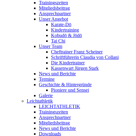
Trainingszeiten
Mitgliedsbeitrag
Ansprechpartner
Unser Angebot
Karate-Dō
Kindertraining
Kobudō & Jōdō
Tai Chi
Unser Team
Cheftrainer Franz Scheiner
Schriftführerin Claudia von Collani
Die Kindertrainer
Kassenwart Jürgen Stark
News und Berichte
Termine
Geschichte & Hintergründe
Pioniere und Sensei
Galerie
Leichtathletik
LEICHTATHLETIK
Trainingszeiten
Ansprechpartner
Mitgliedsbeitrag
News und Berichte
Downloads