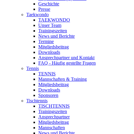
Geschichte
Presse
Taekwondo
TAEKWONDO
Unser Team
Trainingszeiten
News und Berichte
Termine
Mitgliedsbeitrag
Downloads
Ansprechpartner und Kontakt
FAQ - Häufig gestellte Fragen
Tennis
TENNIS
Mannschaften & Training
Mitgliedsbeitrag
Downloads
Sponsoren
Tischtennis
TISCHTENNIS
Trainingszeiten
Ansprechpartner
Mitgliedsbeitrag
Mannschaften
News und Berichte