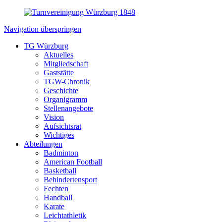
Navigation überspringen
TG Würzburg
Aktuelles
Mitgliedschaft
Gaststätte
TGW-Chronik
Geschichte
Organigramm
Stellenangebote
Vision
Aufsichtsrat
Wichtiges
Abteilungen
Badminton
American Football
Basketball
Behindertensport
Fechten
Handball
Karate
Leichtathletik