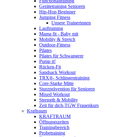
Functionaltraining
Gerätetraining Senioren
Hip-Hop Beginner
Jumping Fitness
Unsere Trainerinnen
Lauftraining
Mama fit - Baby mit
Mobility & Stretch
Outdoor-Fitness
Pilates
Pilates für Schwangere
Pump it!
Rücken-Fit
Sandsack Workout
TRX®- Schlingentraining
Core-Starke Mitte
Sturzprävention für Senioren
Mixed Workout
Strength & Mobility
Zeit für dich-TGW Frauenkurs
Kraftraum
KRAFTRAUM
Öffnungszeiten
Trainingbereich
Probetraining