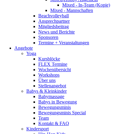
Mixed - In-Team (Kopie)
Mixed - Mannschaften
Beachvolleyball
Ansprechpartner
Mitgliedsbeitrag
News und Berichte
Sponsoren
Termine + Veranstaltungen
Angebote
Yoga
Kursblöcke
FLEX Termine
Wochenübersicht
Workshops
Über uns
Stellenangebot
Babys & Kleinkinder
Babymassage
Babys in Bewegung
Bewegungsminis
Bewegungsminis Special
Team
Kontakt & FAQ
Kindersport