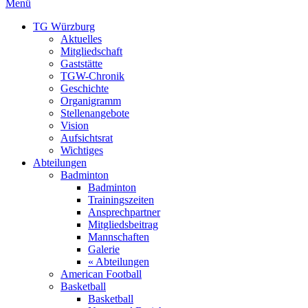
Menü
TG Würzburg
Aktuelles
Mitgliedschaft
Gaststätte
TGW-Chronik
Geschichte
Organigramm
Stellenangebote
Vision
Aufsichtsrat
Wichtiges
Abteilungen
Badminton
Badminton
Trainingszeiten
Ansprechpartner
Mitgliedsbeitrag
Mannschaften
Galerie
« Abteilungen
American Football
Basketball
Basketball