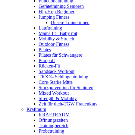
Functionaltraining
Gerätetraining Senioren
Hip-Hop Beginner
Jumping Fitness
Unsere Trainerinnen
Lauftraining
Mama fit - Baby mit
Mobility & Stretch
Outdoor-Fitness
Pilates
Pilates für Schwangere
Pump it!
Rücken-Fit
Sandsack Workout
TRX®- Schlingentraining
Core-Starke Mitte
Sturzprävention für Senioren
Mixed Workout
Strength & Mobility
Zeit für dich-TGW Frauenkurs
Kraftraum
KRAFTRAUM
Öffnungszeiten
Trainingbereich
Probetraining