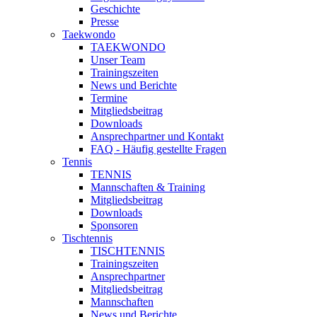
Geschichte
Presse
Taekwondo
TAEKWONDO
Unser Team
Trainingszeiten
News und Berichte
Termine
Mitgliedsbeitrag
Downloads
Ansprechpartner und Kontakt
FAQ - Häufig gestellte Fragen
Tennis
TENNIS
Mannschaften & Training
Mitgliedsbeitrag
Downloads
Sponsoren
Tischtennis
TISCHTENNIS
Trainingszeiten
Ansprechpartner
Mitgliedsbeitrag
Mannschaften
News und Berichte