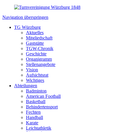
Navigation überspringen
TG Würzburg
Aktuelles
Mitgliedschaft
Gaststätte
TGW-Chronik
Geschichte
Organigramm
Stellenangebote
Vision
Aufsichtsrat
Wichtiges
Abteilungen
Badminton
American Football
Basketball
Behindertensport
Fechten
Handball
Karate
Leichtathletik