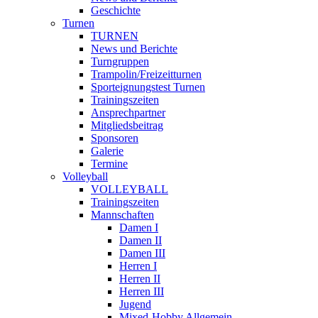
Geschichte
Turnen
TURNEN
News und Berichte
Turngruppen
Trampolin/Freizeitturnen
Sporteignungstest Turnen
Trainingszeiten
Ansprechpartner
Mitgliedsbeitrag
Sponsoren
Galerie
Termine
Volleyball
VOLLEYBALL
Trainingszeiten
Mannschaften
Damen I
Damen II
Damen III
Herren I
Herren II
Herren III
Jugend
Mixed-Hobby Allgemein