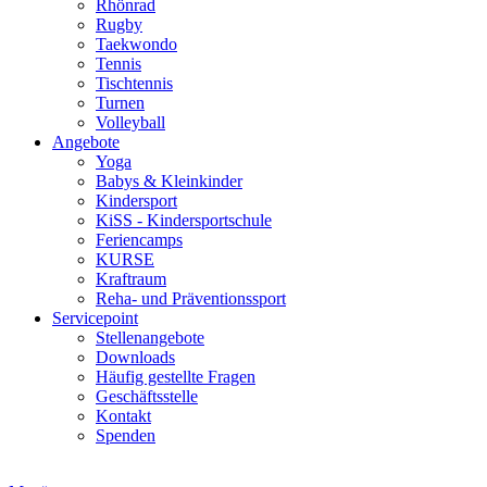
Rhönrad
Rugby
Taekwondo
Tennis
Tischtennis
Turnen
Volleyball
Angebote
Yoga
Babys & Kleinkinder
Kindersport
KiSS - Kindersportschule
Feriencamps
KURSE
Kraftraum
Reha- und Präventionssport
Servicepoint
Stellenangebote
Downloads
Häufig gestellte Fragen
Geschäftsstelle
Kontakt
Spenden