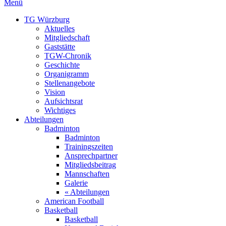
Menü
TG Würzburg
Aktuelles
Mitgliedschaft
Gaststätte
TGW-Chronik
Geschichte
Organigramm
Stellenangebote
Vision
Aufsichtsrat
Wichtiges
Abteilungen
Badminton
Badminton
Trainingszeiten
Ansprechpartner
Mitgliedsbeitrag
Mannschaften
Galerie
« Abteilungen
American Football
Basketball
Basketball