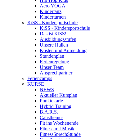
Hip-Hop Kids
Acro YOGA
Kindertanz
Kinderturnen
KiSS - Kindersportschule
KiSS - Kindersportschule
Das ist KiSS!
Ausbildungsstufen
Unsere Hallen
Kosten und Anmeldung
Stundenplan
Ferienregelung
Unser Team
Ansprechpartner
Feriencamps
KURSE
NEWS
Aktueller Kursplan
Punktekarte
Hybrid Training
B.A.R.S.
Calisthenics
Fit ins Wochenende
Fitness mit Musik
FitnessSprechStunde