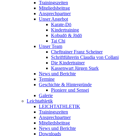
Trainingszeiten
Mitgliedsbeitrag
Ansprechpartner
Unser Angebot
Karate-Dō
Kindertraining
Kobudō & Jōdō
Tai Chi
Unser Team
Cheftrainer Franz Scheiner
Schriftführerin Claudia von Collani
Die Kindertrainer
Kassenwart Jürgen Stark
News und Berichte
Termine
Geschichte & Hintergründe
Pioniere und Sensei
Galerie
Leichtathletik
LEICHTATHLETIK
Trainingszeiten
Ansprechpartner
Mitgliedsbeitrag
News und Berichte
Downloads