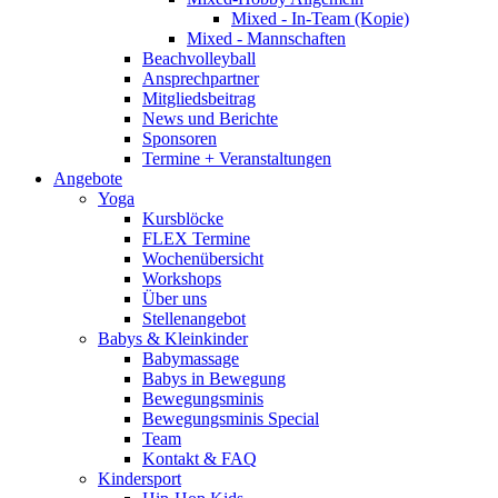
Mixed - In-Team (Kopie)
Mixed - Mannschaften
Beachvolleyball
Ansprechpartner
Mitgliedsbeitrag
News und Berichte
Sponsoren
Termine + Veranstaltungen
Angebote
Yoga
Kursblöcke
FLEX Termine
Wochenübersicht
Workshops
Über uns
Stellenangebot
Babys & Kleinkinder
Babymassage
Babys in Bewegung
Bewegungsminis
Bewegungsminis Special
Team
Kontakt & FAQ
Kindersport