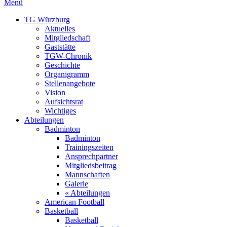
Menü
TG Würzburg
Aktuelles
Mitgliedschaft
Gaststätte
TGW-Chronik
Geschichte
Organigramm
Stellenangebote
Vision
Aufsichtsrat
Wichtiges
Abteilungen
Badminton
Badminton
Trainingszeiten
Ansprechpartner
Mitgliedsbeitrag
Mannschaften
Galerie
« Abteilungen
American Football
Basketball
Basketball