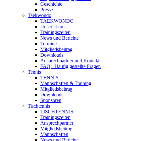
Geschichte
Presse
Taekwondo
TAEKWONDO
Unser Team
Trainingszeiten
News und Berichte
Termine
Mitgliedsbeitrag
Downloads
Ansprechpartner und Kontakt
FAQ - Häufig gestellte Fragen
Tennis
TENNIS
Mannschaften & Training
Mitgliedsbeitrag
Downloads
Sponsoren
Tischtennis
TISCHTENNIS
Trainingszeiten
Ansprechpartner
Mitgliedsbeitrag
Mannschaften
News und Berichte