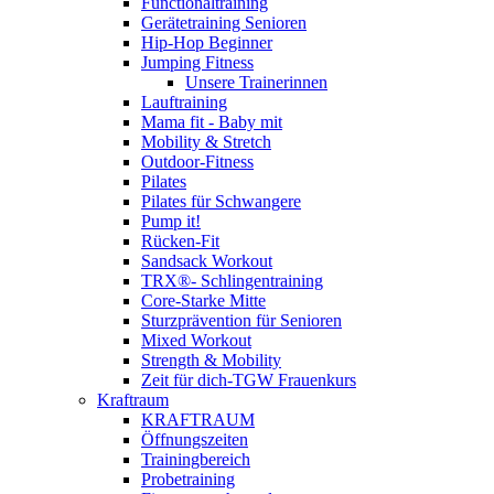
Functionaltraining
Gerätetraining Senioren
Hip-Hop Beginner
Jumping Fitness
Unsere Trainerinnen
Lauftraining
Mama fit - Baby mit
Mobility & Stretch
Outdoor-Fitness
Pilates
Pilates für Schwangere
Pump it!
Rücken-Fit
Sandsack Workout
TRX®- Schlingentraining
Core-Starke Mitte
Sturzprävention für Senioren
Mixed Workout
Strength & Mobility
Zeit für dich-TGW Frauenkurs
Kraftraum
KRAFTRAUM
Öffnungszeiten
Trainingbereich
Probetraining