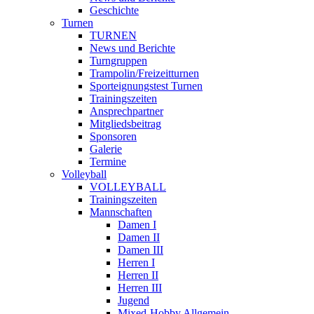
Geschichte
Turnen
TURNEN
News und Berichte
Turngruppen
Trampolin/Freizeitturnen
Sporteignungstest Turnen
Trainingszeiten
Ansprechpartner
Mitgliedsbeitrag
Sponsoren
Galerie
Termine
Volleyball
VOLLEYBALL
Trainingszeiten
Mannschaften
Damen I
Damen II
Damen III
Herren I
Herren II
Herren III
Jugend
Mixed-Hobby Allgemein