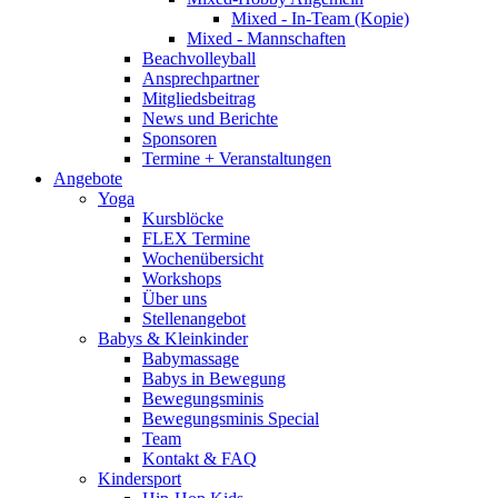
Mixed - In-Team (Kopie)
Mixed - Mannschaften
Beachvolleyball
Ansprechpartner
Mitgliedsbeitrag
News und Berichte
Sponsoren
Termine + Veranstaltungen
Angebote
Yoga
Kursblöcke
FLEX Termine
Wochenübersicht
Workshops
Über uns
Stellenangebot
Babys & Kleinkinder
Babymassage
Babys in Bewegung
Bewegungsminis
Bewegungsminis Special
Team
Kontakt & FAQ
Kindersport