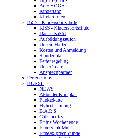
Hip-Hop Kids
Acro YOGA
Kindertanz
Kinderturnen
KiSS - Kindersportschule
KiSS - Kindersportschule
Das ist KiSS!
Ausbildungsstufen
Unsere Hallen
Kosten und Anmeldung
Stundenplan
Ferienregelung
Unser Team
Ansprechpartner
Feriencamps
KURSE
NEWS
Aktueller Kursplan
Punktekarte
Hybrid Training
B.A.R.S.
Calisthenics
Fit ins Wochenende
Fitness mit Musik
FitnessSprechStunde