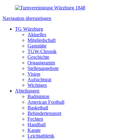
Navigation überspringen
TG Würzburg
Aktuelles
Mitgliedschaft
Gaststätte
TGW-Chronik
Geschichte
Organigramm
Stellenangebote
Vision
Aufsichtsrat
Wichtiges
Abteilungen
Badminton
American Football
Basketball
Behindertensport
Fechten
Handball
Karate
Leichtathletik