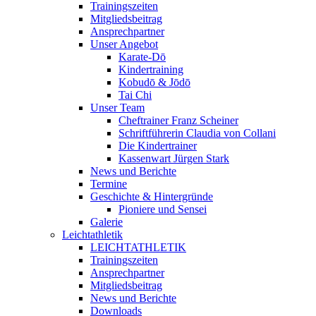
Trainingszeiten
Mitgliedsbeitrag
Ansprechpartner
Unser Angebot
Karate-Dō
Kindertraining
Kobudō & Jōdō
Tai Chi
Unser Team
Cheftrainer Franz Scheiner
Schriftführerin Claudia von Collani
Die Kindertrainer
Kassenwart Jürgen Stark
News und Berichte
Termine
Geschichte & Hintergründe
Pioniere und Sensei
Galerie
Leichtathletik
LEICHTATHLETIK
Trainingszeiten
Ansprechpartner
Mitgliedsbeitrag
News und Berichte
Downloads