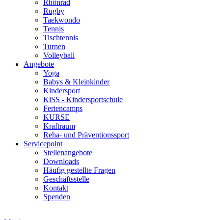
Rhönrad
Rugby
Taekwondo
Tennis
Tischtennis
Turnen
Volleyball
Angebote
Yoga
Babys & Kleinkinder
Kindersport
KiSS - Kindersportschule
Feriencamps
KURSE
Kraftraum
Reha- und Präventionssport
Servicepoint
Stellenangebote
Downloads
Häufig gestellte Fragen
Geschäftsstelle
Kontakt
Spenden