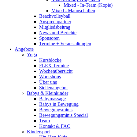
Mixed - In-Team (Kopie)
Mixed - Mannschaften
Beachvolleyball
Ansprechpartner
Mitgliedsbeitrag
News und Berichte
Sponsoren
Termine + Veranstaltungen
Angebote
Yoga
Kursblöcke
FLEX Termine
Wochenübersicht
Workshops
Über uns
Stellenangebot
Babys & Kleinkinder
Babymassage
Babys in Bewegung
Bewegungsminis
Bewegungsminis Special
Team
Kontakt & FAQ
Kindersport