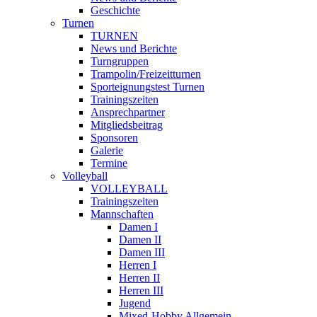
Geschichte
Turnen
TURNEN
News und Berichte
Turngruppen
Trampolin/Freizeitturnen
Sporteignungstest Turnen
Trainingszeiten
Ansprechpartner
Mitgliedsbeitrag
Sponsoren
Galerie
Termine
Volleyball
VOLLEYBALL
Trainingszeiten
Mannschaften
Damen I
Damen II
Damen III
Herren I
Herren II
Herren III
Jugend
Mixed-Hobby Allgemein