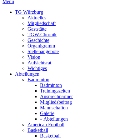
Menü
TG Würzburg
Aktuelles
Mitgliedschaft
Gaststätte
TGW-Chronik
Geschichte
Organigramm
Stellenangebote
Vision
Aufsichtsrat
Wichtiges
Abteilungen
Badminton
Badminton
Trainingszeiten
Ansprechpartner
Mitgliedsbeitrag
Mannschaften
Galerie
« Abteilungen
American Football
Basketball
Basketball