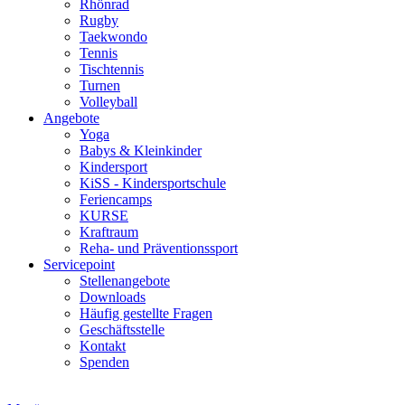
Rhönrad
Rugby
Taekwondo
Tennis
Tischtennis
Turnen
Volleyball
Angebote
Yoga
Babys & Kleinkinder
Kindersport
KiSS - Kindersportschule
Feriencamps
KURSE
Kraftraum
Reha- und Präventionssport
Servicepoint
Stellenangebote
Downloads
Häufig gestellte Fragen
Geschäftsstelle
Kontakt
Spenden