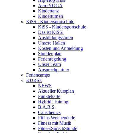
Hip-Hop Kids
Acro YOGA
Kindertanz
Kinderturnen
KiSS - Kindersportschule
KiSS - Kindersportschule
Das ist KiSS!
Ausbildungsstufen
Unsere Hallen
Kosten und Anmeldung
Stundenplan
Ferienregelung
Unser Team
Ansprechpartner
Feriencamps
KURSE
NEWS
Aktueller Kursplan
Punktekarte
Hybrid Training
B.A.R.S.
Calisthenics
Fit ins Wochenende
Fitness mit Musik
FitnessSprechStunde