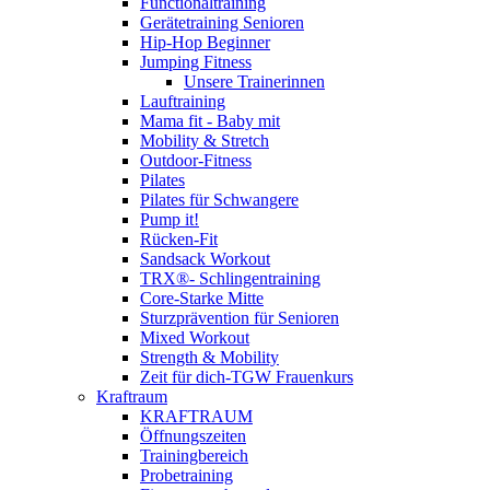
Functionaltraining
Gerätetraining Senioren
Hip-Hop Beginner
Jumping Fitness
Unsere Trainerinnen
Lauftraining
Mama fit - Baby mit
Mobility & Stretch
Outdoor-Fitness
Pilates
Pilates für Schwangere
Pump it!
Rücken-Fit
Sandsack Workout
TRX®- Schlingentraining
Core-Starke Mitte
Sturzprävention für Senioren
Mixed Workout
Strength & Mobility
Zeit für dich-TGW Frauenkurs
Kraftraum
KRAFTRAUM
Öffnungszeiten
Trainingbereich
Probetraining