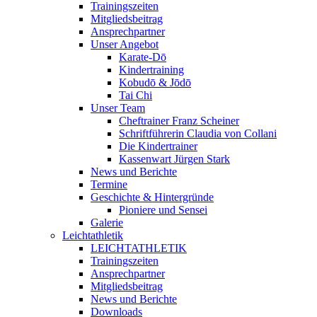
Trainingszeiten
Mitgliedsbeitrag
Ansprechpartner
Unser Angebot
Karate-Dō
Kindertraining
Kobudō & Jōdō
Tai Chi
Unser Team
Cheftrainer Franz Scheiner
Schriftführerin Claudia von Collani
Die Kindertrainer
Kassenwart Jürgen Stark
News und Berichte
Termine
Geschichte & Hintergründe
Pioniere und Sensei
Galerie
Leichtathletik
LEICHTATHLETIK
Trainingszeiten
Ansprechpartner
Mitgliedsbeitrag
News und Berichte
Downloads