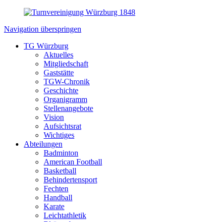
Navigation überspringen
TG Würzburg
Aktuelles
Mitgliedschaft
Gaststätte
TGW-Chronik
Geschichte
Organigramm
Stellenangebote
Vision
Aufsichtsrat
Wichtiges
Abteilungen
Badminton
American Football
Basketball
Behindertensport
Fechten
Handball
Karate
Leichtathletik