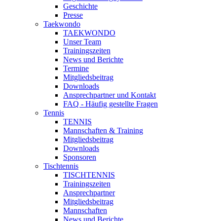
Geschichte
Presse
Taekwondo
TAEKWONDO
Unser Team
Trainingszeiten
News und Berichte
Termine
Mitgliedsbeitrag
Downloads
Ansprechpartner und Kontakt
FAQ - Häufig gestellte Fragen
Tennis
TENNIS
Mannschaften & Training
Mitgliedsbeitrag
Downloads
Sponsoren
Tischtennis
TISCHTENNIS
Trainingszeiten
Ansprechpartner
Mitgliedsbeitrag
Mannschaften
News und Berichte