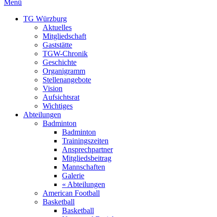
Menü
TG Würzburg
Aktuelles
Mitgliedschaft
Gaststätte
TGW-Chronik
Geschichte
Organigramm
Stellenangebote
Vision
Aufsichtsrat
Wichtiges
Abteilungen
Badminton
Badminton
Trainingszeiten
Ansprechpartner
Mitgliedsbeitrag
Mannschaften
Galerie
« Abteilungen
American Football
Basketball
Basketball