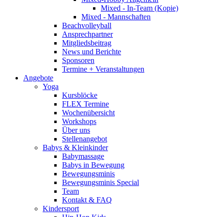
Mixed - In-Team (Kopie)
Mixed - Mannschaften
Beachvolleyball
Ansprechpartner
Mitgliedsbeitrag
News und Berichte
Sponsoren
Termine + Veranstaltungen
Angebote
Yoga
Kursblöcke
FLEX Termine
Wochenübersicht
Workshops
Über uns
Stellenangebot
Babys & Kleinkinder
Babymassage
Babys in Bewegung
Bewegungsminis
Bewegungsminis Special
Team
Kontakt & FAQ
Kindersport