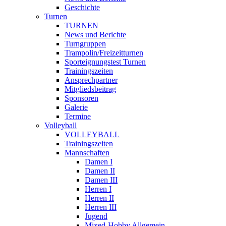
Geschichte
Turnen
TURNEN
News und Berichte
Turngruppen
Trampolin/Freizeitturnen
Sporteignungstest Turnen
Trainingszeiten
Ansprechpartner
Mitgliedsbeitrag
Sponsoren
Galerie
Termine
Volleyball
VOLLEYBALL
Trainingszeiten
Mannschaften
Damen I
Damen II
Damen III
Herren I
Herren II
Herren III
Jugend
Mixed-Hobby Allgemein