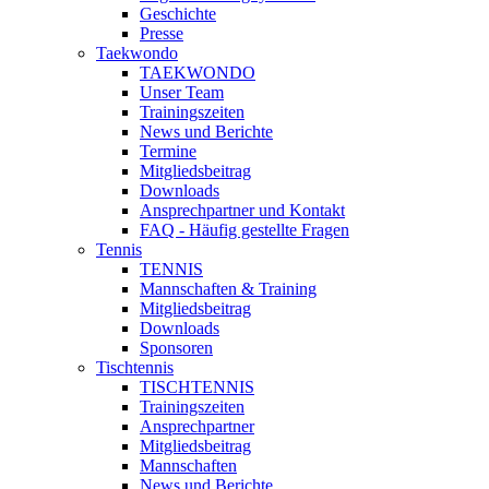
Geschichte
Presse
Taekwondo
TAEKWONDO
Unser Team
Trainingszeiten
News und Berichte
Termine
Mitgliedsbeitrag
Downloads
Ansprechpartner und Kontakt
FAQ - Häufig gestellte Fragen
Tennis
TENNIS
Mannschaften & Training
Mitgliedsbeitrag
Downloads
Sponsoren
Tischtennis
TISCHTENNIS
Trainingszeiten
Ansprechpartner
Mitgliedsbeitrag
Mannschaften
News und Berichte