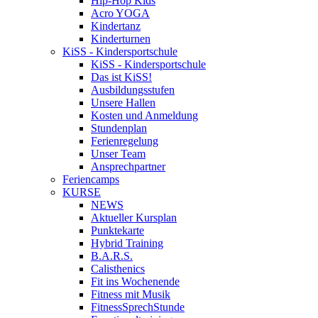
Hip-Hop Kids
Acro YOGA
Kindertanz
Kinderturnen
KiSS - Kindersportschule
KiSS - Kindersportschule
Das ist KiSS!
Ausbildungsstufen
Unsere Hallen
Kosten und Anmeldung
Stundenplan
Ferienregelung
Unser Team
Ansprechpartner
Feriencamps
KURSE
NEWS
Aktueller Kursplan
Punktekarte
Hybrid Training
B.A.R.S.
Calisthenics
Fit ins Wochenende
Fitness mit Musik
FitnessSprechStunde