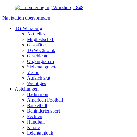
Navigation überspringen
TG Würzburg
Aktuelles
Mitgliedschaft
Gaststätte
TGW-Chronik
Geschichte
Organigramm
Stellenangebote
Vision
Aufsichtsrat
Wichtiges
Abteilungen
Badminton
American Football
Basketball
Behindertensport
Fechten
Handball
Karate
Leichtathletik