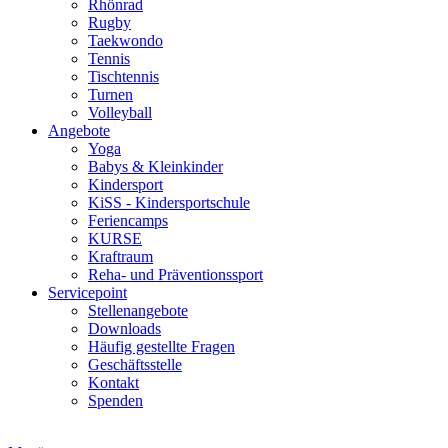
Rhönrad
Rugby
Taekwondo
Tennis
Tischtennis
Turnen
Volleyball
Angebote
Yoga
Babys & Kleinkinder
Kindersport
KiSS - Kindersportschule
Feriencamps
KURSE
Kraftraum
Reha- und Präventionssport
Servicepoint
Stellenangebote
Downloads
Häufig gestellte Fragen
Geschäftsstelle
Kontakt
Spenden