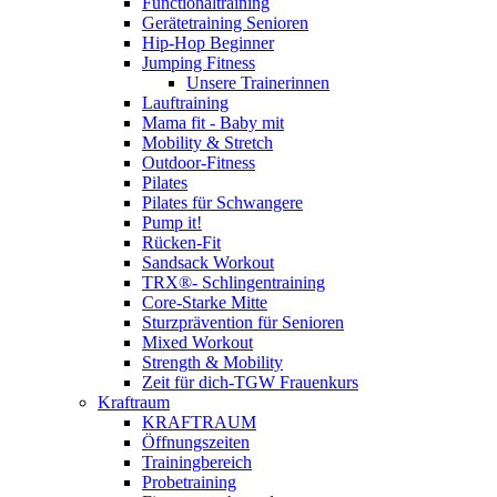
Functionaltraining
Gerätetraining Senioren
Hip-Hop Beginner
Jumping Fitness
Unsere Trainerinnen
Lauftraining
Mama fit - Baby mit
Mobility & Stretch
Outdoor-Fitness
Pilates
Pilates für Schwangere
Pump it!
Rücken-Fit
Sandsack Workout
TRX®- Schlingentraining
Core-Starke Mitte
Sturzprävention für Senioren
Mixed Workout
Strength & Mobility
Zeit für dich-TGW Frauenkurs
Kraftraum
KRAFTRAUM
Öffnungszeiten
Trainingbereich
Probetraining