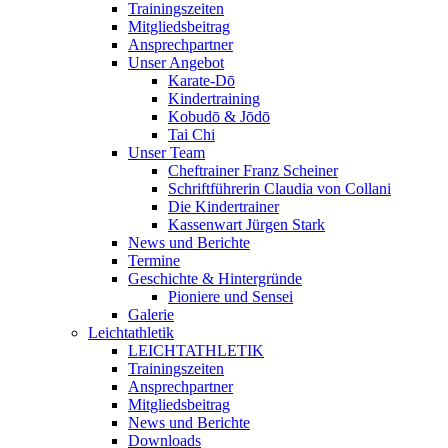
Trainingszeiten
Mitgliedsbeitrag
Ansprechpartner
Unser Angebot
Karate-Dō
Kindertraining
Kobudō & Jōdō
Tai Chi
Unser Team
Cheftrainer Franz Scheiner
Schriftführerin Claudia von Collani
Die Kindertrainer
Kassenwart Jürgen Stark
News und Berichte
Termine
Geschichte & Hintergründe
Pioniere und Sensei
Galerie
Leichtathletik
LEICHTATHLETIK
Trainingszeiten
Ansprechpartner
Mitgliedsbeitrag
News und Berichte
Downloads