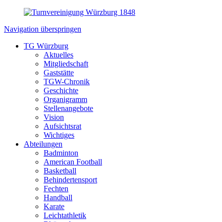
Navigation überspringen
TG Würzburg
Aktuelles
Mitgliedschaft
Gaststätte
TGW-Chronik
Geschichte
Organigramm
Stellenangebote
Vision
Aufsichtsrat
Wichtiges
Abteilungen
Badminton
American Football
Basketball
Behindertensport
Fechten
Handball
Karate
Leichtathletik