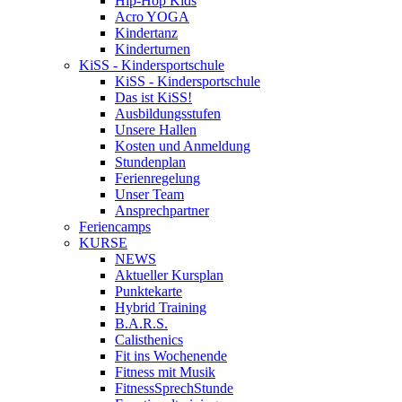
Hip-Hop Kids
Acro YOGA
Kindertanz
Kinderturnen
KiSS - Kindersportschule
KiSS - Kindersportschule
Das ist KiSS!
Ausbildungsstufen
Unsere Hallen
Kosten und Anmeldung
Stundenplan
Ferienregelung
Unser Team
Ansprechpartner
Feriencamps
KURSE
NEWS
Aktueller Kursplan
Punktekarte
Hybrid Training
B.A.R.S.
Calisthenics
Fit ins Wochenende
Fitness mit Musik
FitnessSprechStunde