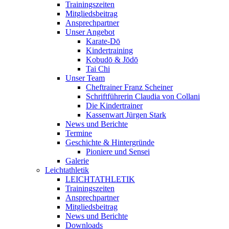
Trainingszeiten
Mitgliedsbeitrag
Ansprechpartner
Unser Angebot
Karate-Dō
Kindertraining
Kobudō & Jōdō
Tai Chi
Unser Team
Cheftrainer Franz Scheiner
Schriftführerin Claudia von Collani
Die Kindertrainer
Kassenwart Jürgen Stark
News und Berichte
Termine
Geschichte & Hintergründe
Pioniere und Sensei
Galerie
Leichtathletik
LEICHTATHLETIK
Trainingszeiten
Ansprechpartner
Mitgliedsbeitrag
News und Berichte
Downloads