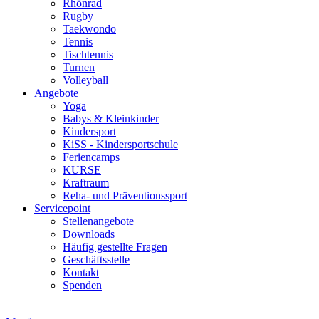
Rhönrad
Rugby
Taekwondo
Tennis
Tischtennis
Turnen
Volleyball
Angebote
Yoga
Babys & Kleinkinder
Kindersport
KiSS - Kindersportschule
Feriencamps
KURSE
Kraftraum
Reha- und Präventionssport
Servicepoint
Stellenangebote
Downloads
Häufig gestellte Fragen
Geschäftsstelle
Kontakt
Spenden