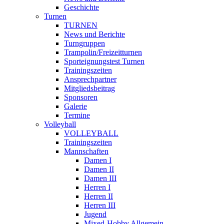
Geschichte
Turnen
TURNEN
News und Berichte
Turngruppen
Trampolin/Freizeitturnen
Sporteignungstest Turnen
Trainingszeiten
Ansprechpartner
Mitgliedsbeitrag
Sponsoren
Galerie
Termine
Volleyball
VOLLEYBALL
Trainingszeiten
Mannschaften
Damen I
Damen II
Damen III
Herren I
Herren II
Herren III
Jugend
Mixed-Hobby Allgemein