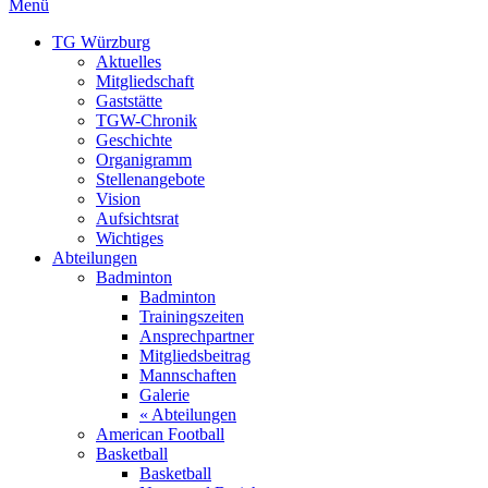
Menü
TG Würzburg
Aktuelles
Mitgliedschaft
Gaststätte
TGW-Chronik
Geschichte
Organigramm
Stellenangebote
Vision
Aufsichtsrat
Wichtiges
Abteilungen
Badminton
Badminton
Trainingszeiten
Ansprechpartner
Mitgliedsbeitrag
Mannschaften
Galerie
« Abteilungen
American Football
Basketball
Basketball