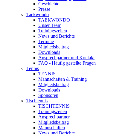
Geschichte
Presse
Taekwondo
TAEKWONDO
Unser Team
Trainingszeiten
News und Berichte
Termine
Mitgliedsbeitrag
Downloads
Ansprechpartner und Kontakt
FAQ - Häufig gestellte Fragen
Tennis
TENNIS
Mannschaften & Training
Mitgliedsbeitrag
Downloads
Sponsoren
Tischtennis
TISCHTENNIS
Trainingszeiten
Ansprechpartner
Mitgliedsbeitrag
Mannschaften
News und Berichte