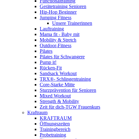
Functionaltraining
Gerätetraining Senioren
Hip-Hop Beginner
Jumping Fitness
Unsere Trainerinnen
Lauftraining
Mama fit - Baby mit
Mobility & Stretch
Outdoor-Fitness
Pilates
Pilates für Schwangere
Pump it!
Rücken-Fit
Sandsack Workout
TRX®- Schlingentraining
Core-Starke Mitte
Sturzprävention für Senioren
Mixed Workout
Strength & Mobility
Zeit für dich-TGW Frauenkurs
Kraftraum
KRAFTRAUM
Öffnungszeiten
Trainingbereich
Probetraining