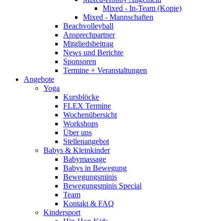
Mixed - In-Team (Kopie)
Mixed - Mannschaften
Beachvolleyball
Ansprechpartner
Mitgliedsbeitrag
News und Berichte
Sponsoren
Termine + Veranstaltungen
Angebote
Yoga
Kursblöcke
FLEX Termine
Wochenübersicht
Workshops
Über uns
Stellenangebot
Babys & Kleinkinder
Babymassage
Babys in Bewegung
Bewegungsminis
Bewegungsminis Special
Team
Kontakt & FAQ
Kindersport