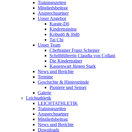
Trainingszeiten
Mitgliedsbeitrag
Ansprechpartner
Unser Angebot
Karate-Dō
Kindertraining
Kobudō & Jōdō
Tai Chi
Unser Team
Cheftrainer Franz Scheiner
Schriftführerin Claudia von Collani
Die Kindertrainer
Kassenwart Jürgen Stark
News und Berichte
Termine
Geschichte & Hintergründe
Pioniere und Sensei
Galerie
Leichtathletik
LEICHTATHLETIK
Trainingszeiten
Ansprechpartner
Mitgliedsbeitrag
News und Berichte
Downloads