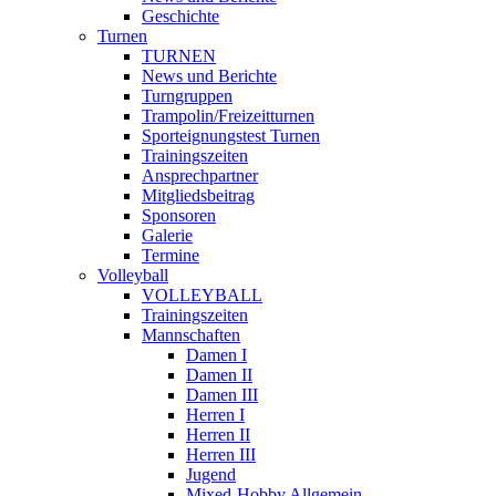
Geschichte
Turnen
TURNEN
News und Berichte
Turngruppen
Trampolin/Freizeitturnen
Sporteignungstest Turnen
Trainingszeiten
Ansprechpartner
Mitgliedsbeitrag
Sponsoren
Galerie
Termine
Volleyball
VOLLEYBALL
Trainingszeiten
Mannschaften
Damen I
Damen II
Damen III
Herren I
Herren II
Herren III
Jugend
Mixed-Hobby Allgemein