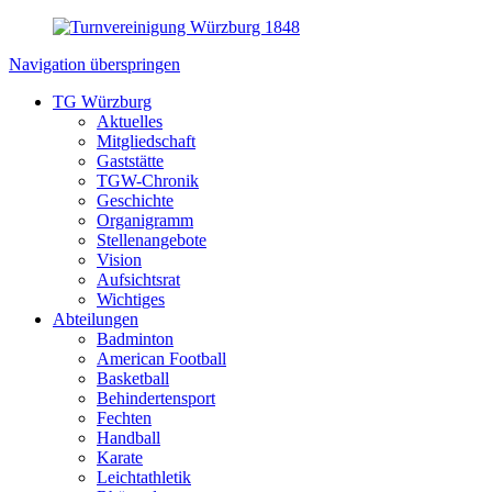
Navigation überspringen
TG Würzburg
Aktuelles
Mitgliedschaft
Gaststätte
TGW-Chronik
Geschichte
Organigramm
Stellenangebote
Vision
Aufsichtsrat
Wichtiges
Abteilungen
Badminton
American Football
Basketball
Behindertensport
Fechten
Handball
Karate
Leichtathletik