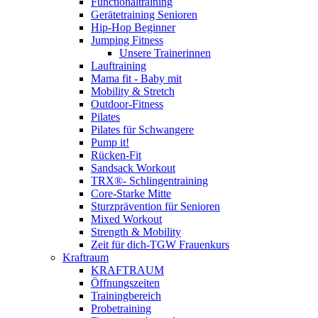
Functionaltraining
Gerätetraining Senioren
Hip-Hop Beginner
Jumping Fitness
Unsere Trainerinnen
Lauftraining
Mama fit - Baby mit
Mobility & Stretch
Outdoor-Fitness
Pilates
Pilates für Schwangere
Pump it!
Rücken-Fit
Sandsack Workout
TRX®- Schlingentraining
Core-Starke Mitte
Sturzprävention für Senioren
Mixed Workout
Strength & Mobility
Zeit für dich-TGW Frauenkurs
Kraftraum
KRAFTRAUM
Öffnungszeiten
Trainingbereich
Probetraining