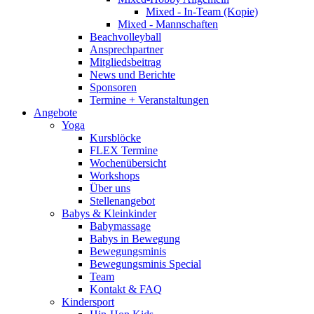
Mixed - In-Team (Kopie)
Mixed - Mannschaften
Beachvolleyball
Ansprechpartner
Mitgliedsbeitrag
News und Berichte
Sponsoren
Termine + Veranstaltungen
Angebote
Yoga
Kursblöcke
FLEX Termine
Wochenübersicht
Workshops
Über uns
Stellenangebot
Babys & Kleinkinder
Babymassage
Babys in Bewegung
Bewegungsminis
Bewegungsminis Special
Team
Kontakt & FAQ
Kindersport