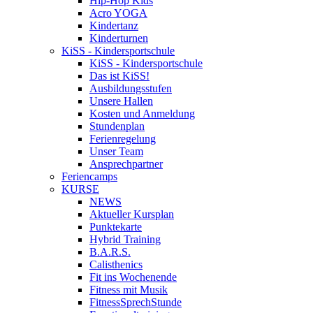
Hip-Hop Kids
Acro YOGA
Kindertanz
Kinderturnen
KiSS - Kindersportschule
KiSS - Kindersportschule
Das ist KiSS!
Ausbildungsstufen
Unsere Hallen
Kosten und Anmeldung
Stundenplan
Ferienregelung
Unser Team
Ansprechpartner
Feriencamps
KURSE
NEWS
Aktueller Kursplan
Punktekarte
Hybrid Training
B.A.R.S.
Calisthenics
Fit ins Wochenende
Fitness mit Musik
FitnessSprechStunde