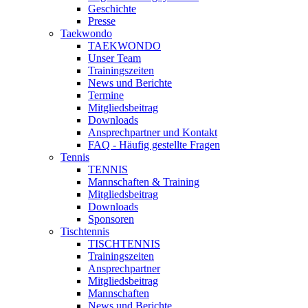
Geschichte
Presse
Taekwondo
TAEKWONDO
Unser Team
Trainingszeiten
News und Berichte
Termine
Mitgliedsbeitrag
Downloads
Ansprechpartner und Kontakt
FAQ - Häufig gestellte Fragen
Tennis
TENNIS
Mannschaften & Training
Mitgliedsbeitrag
Downloads
Sponsoren
Tischtennis
TISCHTENNIS
Trainingszeiten
Ansprechpartner
Mitgliedsbeitrag
Mannschaften
News und Berichte