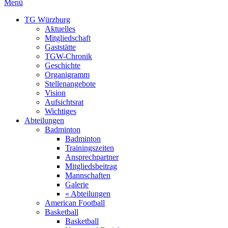
Menü
TG Würzburg
Aktuelles
Mitgliedschaft
Gaststätte
TGW-Chronik
Geschichte
Organigramm
Stellenangebote
Vision
Aufsichtsrat
Wichtiges
Abteilungen
Badminton
Badminton
Trainingszeiten
Ansprechpartner
Mitgliedsbeitrag
Mannschaften
Galerie
« Abteilungen
American Football
Basketball
Basketball