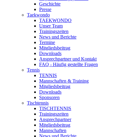
Geschichte
Presse
Taekwondo
TAEKWONDO
Unser Team
Trainingszeiten
News und Berichte
Termine
Mitgliedsbeitrag
Downloads
Ansprechpartner und Kontakt
FAQ - Häufig gestellte Fragen
Tennis
TENNIS
Mannschaften & Training
Mitgliedsbeitrag
Downloads
Sponsoren
Tischtennis
TISCHTENNIS
Trainingszeiten
Ansprechpartner
Mitgliedsbeitrag
Mannschaften
News und Berichte