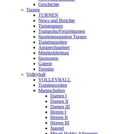
Geschichte
Turnen
TURNEN
News und Berichte
Turngruppen
Trampolin/Freizeitturnen
Sporteignungstest Turnen
Trainingszeiten
Ansprechpartner
Mitgliedsbeitrag
Sponsoren
Galerie
Termine
Volleyball
VOLLEYBALL
Trainingszeiten
Mannschaften
Damen I
Damen II
Damen III
Herren I
Herren II
Herren III
Jugend
Mixed-Hobby Allgemein