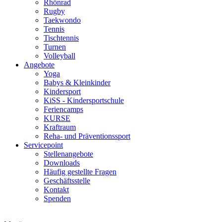
Rhönrad
Rugby
Taekwondo
Tennis
Tischtennis
Turnen
Volleyball
Angebote
Yoga
Babys & Kleinkinder
Kindersport
KiSS - Kindersportschule
Feriencamps
KURSE
Kraftraum
Reha- und Präventionssport
Servicepoint
Stellenangebote
Downloads
Häufig gestellte Fragen
Geschäftsstelle
Kontakt
Spenden