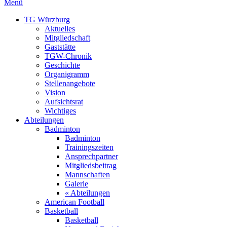
Menü
TG Würzburg
Aktuelles
Mitgliedschaft
Gaststätte
TGW-Chronik
Geschichte
Organigramm
Stellenangebote
Vision
Aufsichtsrat
Wichtiges
Abteilungen
Badminton
Badminton
Trainingszeiten
Ansprechpartner
Mitgliedsbeitrag
Mannschaften
Galerie
« Abteilungen
American Football
Basketball
Basketball