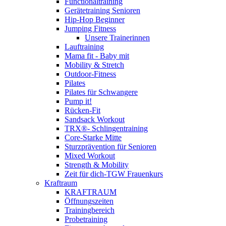
Functionaltraining
Gerätetraining Senioren
Hip-Hop Beginner
Jumping Fitness
Unsere Trainerinnen
Lauftraining
Mama fit - Baby mit
Mobility & Stretch
Outdoor-Fitness
Pilates
Pilates für Schwangere
Pump it!
Rücken-Fit
Sandsack Workout
TRX®- Schlingentraining
Core-Starke Mitte
Sturzprävention für Senioren
Mixed Workout
Strength & Mobility
Zeit für dich-TGW Frauenkurs
Kraftraum
KRAFTRAUM
Öffnungszeiten
Trainingbereich
Probetraining