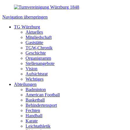
Navigation überspringen
TG Würzburg
Aktuelles
Mitgliedschaft
Gaststätte
TGW-Chronik
Geschichte
Organigramm
Stellenangebote
Vision
Aufsichtsrat
Wichtiges
Abteilungen
Badminton
American Football
Basketball
Behindertensport
Fechten
Handball
Karate
Leichtathletik