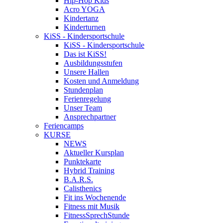
Hip-Hop Kids
Acro YOGA
Kindertanz
Kinderturnen
KiSS - Kindersportschule
KiSS - Kindersportschule
Das ist KiSS!
Ausbildungsstufen
Unsere Hallen
Kosten und Anmeldung
Stundenplan
Ferienregelung
Unser Team
Ansprechpartner
Feriencamps
KURSE
NEWS
Aktueller Kursplan
Punktekarte
Hybrid Training
B.A.R.S.
Calisthenics
Fit ins Wochenende
Fitness mit Musik
FitnessSprechStunde