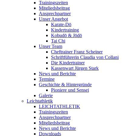
Trainingszeiten
Mitgliedsbeitrag
Ansprechpartner
Unser Angebot
Karate-Dō
Kindertraining
Kobudō & Jōdō
Tai Chi
Unser Team
Cheftrainer Franz Scheiner
Schriftführerin Claudia von Collani
Die Kindertrainer
Kassenwart Jürgen Stark
News und Berichte
Termine
Geschichte & Hintergründe
Pioniere und Sensei
Galerie
Leichtathletik
LEICHTATHLETIK
Trainingszeiten
Ansprechpartner
Mitgliedsbeitrag
News und Berichte
Downloads