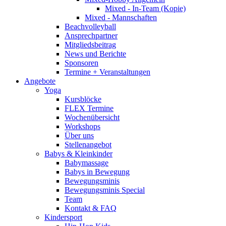
Mixed - In-Team (Kopie)
Mixed - Mannschaften
Beachvolleyball
Ansprechpartner
Mitgliedsbeitrag
News und Berichte
Sponsoren
Termine + Veranstaltungen
Angebote
Yoga
Kursblöcke
FLEX Termine
Wochenübersicht
Workshops
Über uns
Stellenangebot
Babys & Kleinkinder
Babymassage
Babys in Bewegung
Bewegungsminis
Bewegungsminis Special
Team
Kontakt & FAQ
Kindersport