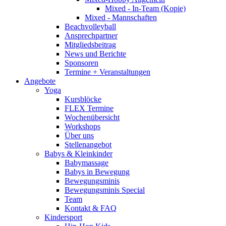
Mixed - In-Team (Kopie)
Mixed - Mannschaften
Beachvolleyball
Ansprechpartner
Mitgliedsbeitrag
News und Berichte
Sponsoren
Termine + Veranstaltungen
Angebote
Yoga
Kursblöcke
FLEX Termine
Wochenübersicht
Workshops
Über uns
Stellenangebot
Babys & Kleinkinder
Babymassage
Babys in Bewegung
Bewegungsminis
Bewegungsminis Special
Team
Kontakt & FAQ
Kindersport