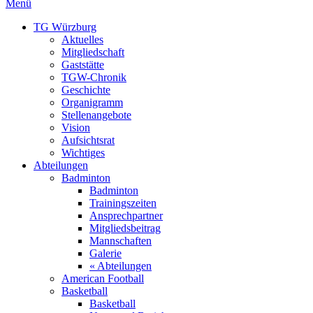
Menü
TG Würzburg
Aktuelles
Mitgliedschaft
Gaststätte
TGW-Chronik
Geschichte
Organigramm
Stellenangebote
Vision
Aufsichtsrat
Wichtiges
Abteilungen
Badminton
Badminton
Trainingszeiten
Ansprechpartner
Mitgliedsbeitrag
Mannschaften
Galerie
« Abteilungen
American Football
Basketball
Basketball