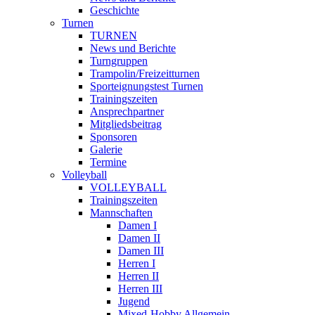
Geschichte
Turnen
TURNEN
News und Berichte
Turngruppen
Trampolin/Freizeitturnen
Sporteignungstest Turnen
Trainingszeiten
Ansprechpartner
Mitgliedsbeitrag
Sponsoren
Galerie
Termine
Volleyball
VOLLEYBALL
Trainingszeiten
Mannschaften
Damen I
Damen II
Damen III
Herren I
Herren II
Herren III
Jugend
Mixed-Hobby Allgemein