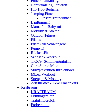
Functionaltraining
Gerätetraining Senioren
Hip-Hop Beginner
Jumping Fitness
Unsere Trainerinnen
Lauftraining
Mama fit - Baby mit
Mobility & Stretch
Outdoor-Fitness
Pilates
Pilates für Schwangere
Pump it!
Rücken-Fit
Sandsack Workout
TRX®- Schlingentraining
Core-Starke Mitte
Sturzprävention für Senioren
Mixed Workout
Strength & Mobility
Zeit für dich-TGW Frauenkurs
Kraftraum
KRAFTRAUM
Öffnungszeiten
Trainingbereich
Probetraining