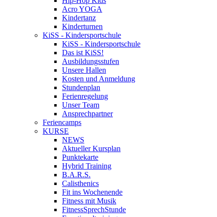
Hip-Hop Kids
Acro YOGA
Kindertanz
Kinderturnen
KiSS - Kindersportschule
KiSS - Kindersportschule
Das ist KiSS!
Ausbildungsstufen
Unsere Hallen
Kosten und Anmeldung
Stundenplan
Ferienregelung
Unser Team
Ansprechpartner
Feriencamps
KURSE
NEWS
Aktueller Kursplan
Punktekarte
Hybrid Training
B.A.R.S.
Calisthenics
Fit ins Wochenende
Fitness mit Musik
FitnessSprechStunde