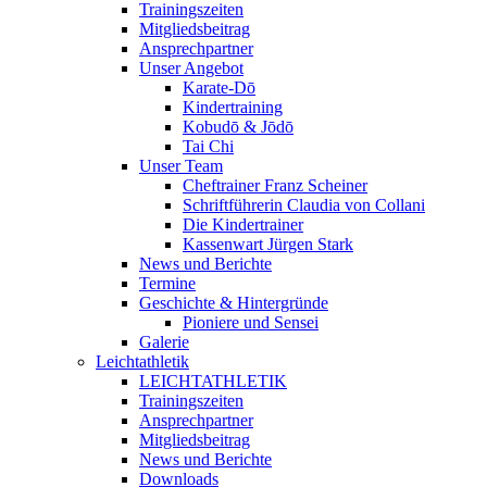
Trainingszeiten
Mitgliedsbeitrag
Ansprechpartner
Unser Angebot
Karate-Dō
Kindertraining
Kobudō & Jōdō
Tai Chi
Unser Team
Cheftrainer Franz Scheiner
Schriftführerin Claudia von Collani
Die Kindertrainer
Kassenwart Jürgen Stark
News und Berichte
Termine
Geschichte & Hintergründe
Pioniere und Sensei
Galerie
Leichtathletik
LEICHTATHLETIK
Trainingszeiten
Ansprechpartner
Mitgliedsbeitrag
News und Berichte
Downloads