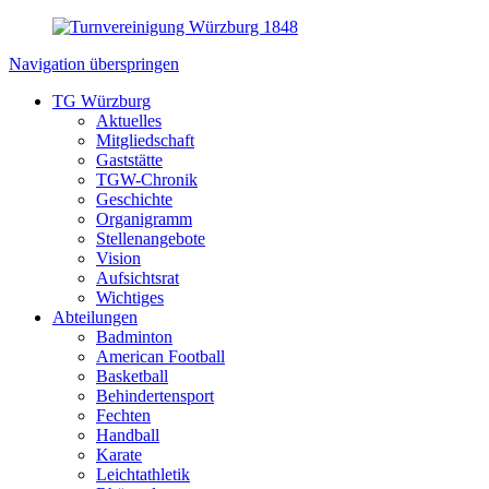
Navigation überspringen
TG Würzburg
Aktuelles
Mitgliedschaft
Gaststätte
TGW-Chronik
Geschichte
Organigramm
Stellenangebote
Vision
Aufsichtsrat
Wichtiges
Abteilungen
Badminton
American Football
Basketball
Behindertensport
Fechten
Handball
Karate
Leichtathletik