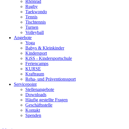
Rhönrad
Rugby
Taekwondo
Tennis
Tischtennis
Turnen
Volleyball
Angebote
Yoga
Babys & Kleinkinder
Kindersport
KiSS - Kindersportschule
Feriencamps
KURSE
Kraftraum
Reha- und Präventionssport
Servicepoint
Stellenangebote
Downloads
Häufig gestellte Fragen
Geschäftsstelle
Kontakt
Spenden