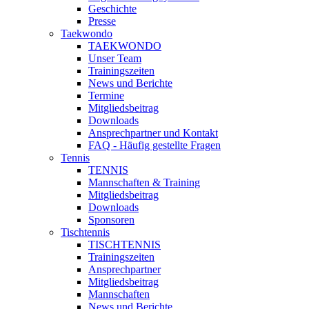
Geschichte
Presse
Taekwondo
TAEKWONDO
Unser Team
Trainingszeiten
News und Berichte
Termine
Mitgliedsbeitrag
Downloads
Ansprechpartner und Kontakt
FAQ - Häufig gestellte Fragen
Tennis
TENNIS
Mannschaften & Training
Mitgliedsbeitrag
Downloads
Sponsoren
Tischtennis
TISCHTENNIS
Trainingszeiten
Ansprechpartner
Mitgliedsbeitrag
Mannschaften
News und Berichte