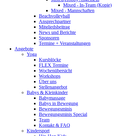
Mixed - In-Team (Kopie)
Mixed - Mannschaften
Beachvolleyball
Ansprechpartner
Mitgliedsbeitrag
News und Berichte
Sponsoren
Termine + Veranstaltungen
Angebote
Yoga
Kursblöcke
FLEX Termine
Wochenübersicht
Workshops
Über uns
Stellenangebot
Babys & Kleinkinder
Babymassage
Babys in Bewegung
Bewegungsminis
Bewegungsminis Special
Team
Kontakt & FAQ
Kindersport