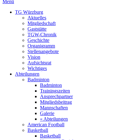
Menü
TG Würzburg
Aktuelles
Mitgliedschaft
Gaststätte
TGW-Chronik
Geschichte
Organigramm
Stellenangebote
Vision
Aufsichtsrat
Wichtiges
Abteilungen
Badminton
Badminton
Trainingszeiten
Ansprechpartner
Mitgliedsbeitrag
Mannschaften
Galerie
« Abteilungen
American Football
Basketball
Basketball