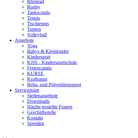
Rhönrad
Rugby
Taekwondo
Tennis
Tischtennis
Turnen
Volleyball
Angebote
Yoga
Babys & Kleinkinder
Kindersport
KiSS - Kindersportschule
Feriencamps
KURSE
Kraftraum
Reha- und Präventionssport
Servicepoint
Stellenangebote
Downloads
Häufig gestellte Fragen
Geschäftsstelle
Kontakt
Spenden