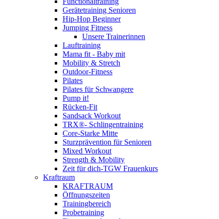
Functionaltraining
Gerätetraining Senioren
Hip-Hop Beginner
Jumping Fitness
Unsere Trainerinnen
Lauftraining
Mama fit - Baby mit
Mobility & Stretch
Outdoor-Fitness
Pilates
Pilates für Schwangere
Pump it!
Rücken-Fit
Sandsack Workout
TRX®- Schlingentraining
Core-Starke Mitte
Sturzprävention für Senioren
Mixed Workout
Strength & Mobility
Zeit für dich-TGW Frauenkurs
Kraftraum
KRAFTRAUM
Öffnungszeiten
Trainingbereich
Probetraining