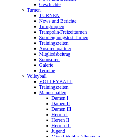
Geschichte
Turnen
TURNEN
News und Berichte
Turngruppen
Trampolin/Freizeitturnen
Sporteignungstest Turnen
Trainingszeiten
Ansprechpartner
Mitgliedsbeitrag
Sponsoren
Galerie
Termine
Volleyball
VOLLEYBALL
Trainingszeiten
Mannschaften
Damen I
Damen II
Damen III
Herren I
Herren II
Herren III
Jugend
Mixed-Hobby Allgemein