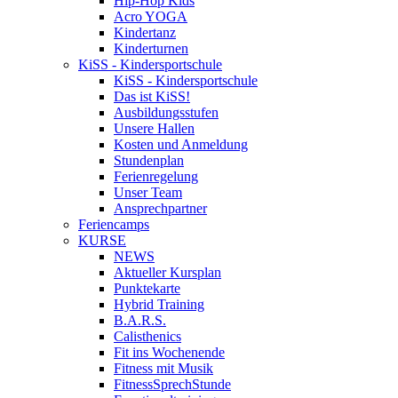
Hip-Hop Kids
Acro YOGA
Kindertanz
Kinderturnen
KiSS - Kindersportschule
KiSS - Kindersportschule
Das ist KiSS!
Ausbildungsstufen
Unsere Hallen
Kosten und Anmeldung
Stundenplan
Ferienregelung
Unser Team
Ansprechpartner
Feriencamps
KURSE
NEWS
Aktueller Kursplan
Punktekarte
Hybrid Training
B.A.R.S.
Calisthenics
Fit ins Wochenende
Fitness mit Musik
FitnessSprechStunde