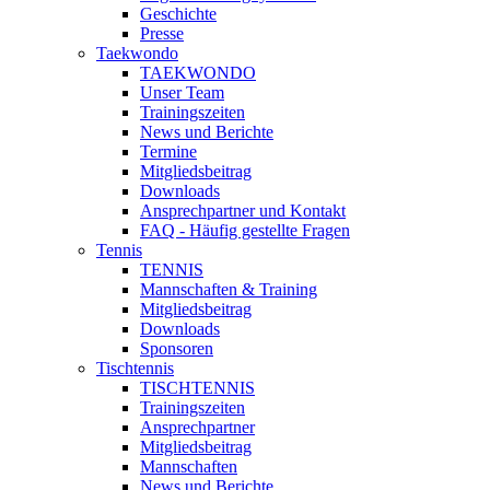
Geschichte
Presse
Taekwondo
TAEKWONDO
Unser Team
Trainingszeiten
News und Berichte
Termine
Mitgliedsbeitrag
Downloads
Ansprechpartner und Kontakt
FAQ - Häufig gestellte Fragen
Tennis
TENNIS
Mannschaften & Training
Mitgliedsbeitrag
Downloads
Sponsoren
Tischtennis
TISCHTENNIS
Trainingszeiten
Ansprechpartner
Mitgliedsbeitrag
Mannschaften
News und Berichte