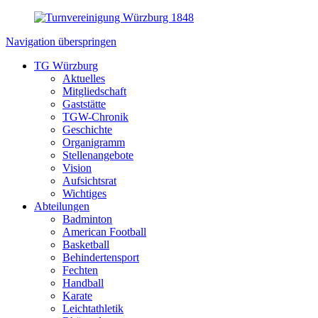
Navigation überspringen
TG Würzburg
Aktuelles
Mitgliedschaft
Gaststätte
TGW-Chronik
Geschichte
Organigramm
Stellenangebote
Vision
Aufsichtsrat
Wichtiges
Abteilungen
Badminton
American Football
Basketball
Behindertensport
Fechten
Handball
Karate
Leichtathletik