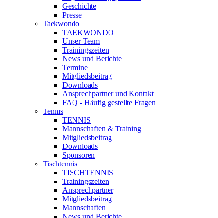
Geschichte
Presse
Taekwondo
TAEKWONDO
Unser Team
Trainingszeiten
News und Berichte
Termine
Mitgliedsbeitrag
Downloads
Ansprechpartner und Kontakt
FAQ - Häufig gestellte Fragen
Tennis
TENNIS
Mannschaften & Training
Mitgliedsbeitrag
Downloads
Sponsoren
Tischtennis
TISCHTENNIS
Trainingszeiten
Ansprechpartner
Mitgliedsbeitrag
Mannschaften
News und Berichte