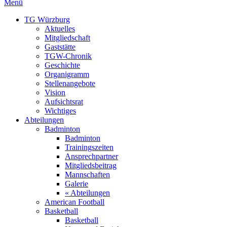
Menü
TG Würzburg
Aktuelles
Mitgliedschaft
Gaststätte
TGW-Chronik
Geschichte
Organigramm
Stellenangebote
Vision
Aufsichtsrat
Wichtiges
Abteilungen
Badminton
Badminton
Trainingszeiten
Ansprechpartner
Mitgliedsbeitrag
Mannschaften
Galerie
« Abteilungen
American Football
Basketball
Basketball