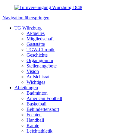
Navigation überspringen
TG Würzburg
Aktuelles
Mitgliedschaft
Gaststätte
TGW-Chronik
Geschichte
Organigramm
Stellenangebote
Vision
Aufsichtsrat
Wichtiges
Abteilungen
Badminton
American Football
Basketball
Behindertensport
Fechten
Handball
Karate
Leichtathletik