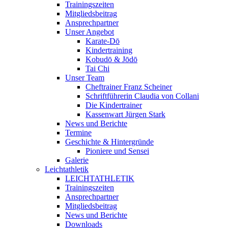
Trainingszeiten
Mitgliedsbeitrag
Ansprechpartner
Unser Angebot
Karate-Dō
Kindertraining
Kobudō & Jōdō
Tai Chi
Unser Team
Cheftrainer Franz Scheiner
Schriftführerin Claudia von Collani
Die Kindertrainer
Kassenwart Jürgen Stark
News und Berichte
Termine
Geschichte & Hintergründe
Pioniere und Sensei
Galerie
Leichtathletik
LEICHTATHLETIK
Trainingszeiten
Ansprechpartner
Mitgliedsbeitrag
News und Berichte
Downloads