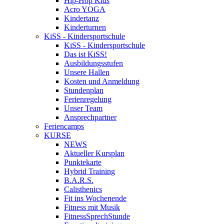
Hip-Hop Kids
Acro YOGA
Kindertanz
Kinderturnen
KiSS - Kindersportschule
KiSS - Kindersportschule
Das ist KiSS!
Ausbildungsstufen
Unsere Hallen
Kosten und Anmeldung
Stundenplan
Ferienregelung
Unser Team
Ansprechpartner
Feriencamps
KURSE
NEWS
Aktueller Kursplan
Punktekarte
Hybrid Training
B.A.R.S.
Calisthenics
Fit ins Wochenende
Fitness mit Musik
FitnessSprechStunde