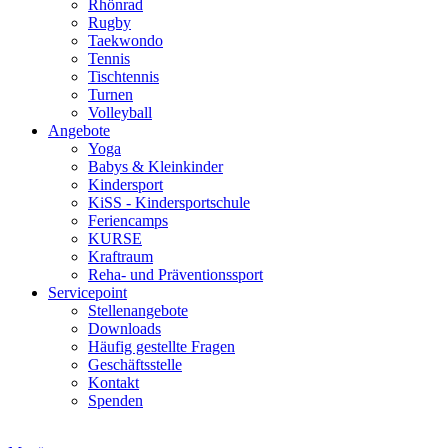
Rhönrad
Rugby
Taekwondo
Tennis
Tischtennis
Turnen
Volleyball
Angebote
Yoga
Babys & Kleinkinder
Kindersport
KiSS - Kindersportschule
Feriencamps
KURSE
Kraftraum
Reha- und Präventionssport
Servicepoint
Stellenangebote
Downloads
Häufig gestellte Fragen
Geschäftsstelle
Kontakt
Spenden