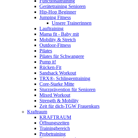
Functionaltraining
Gerätetraining Senioren
Hip-Hop Beginner
Jumping Fitness
Unsere Trainerinnen
Lauftraining
Mama fit - Baby mit
Mobility & Stretch
Outdoor-Fitness
Pilates
Pilates für Schwangere
Pump it!
Rücken-Fit
Sandsack Workout
TRX®- Schlingentraining
Core-Starke Mitte
Sturzprävention für Senioren
Mixed Workout
Strength & Mobility
Zeit für dich-TGW Frauenkurs
Kraftraum
KRAFTRAUM
Öffnungszeiten
Trainingbereich
Probetraining