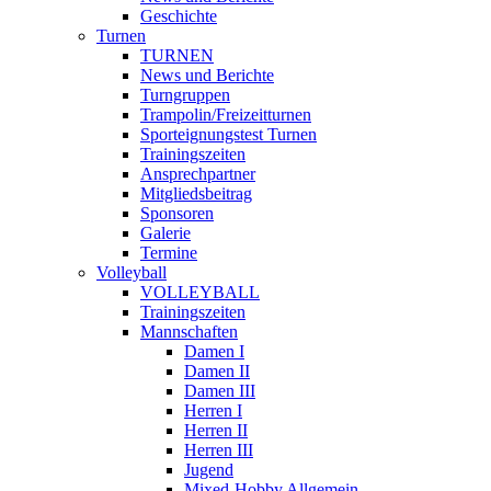
Geschichte
Turnen
TURNEN
News und Berichte
Turngruppen
Trampolin/Freizeitturnen
Sporteignungstest Turnen
Trainingszeiten
Ansprechpartner
Mitgliedsbeitrag
Sponsoren
Galerie
Termine
Volleyball
VOLLEYBALL
Trainingszeiten
Mannschaften
Damen I
Damen II
Damen III
Herren I
Herren II
Herren III
Jugend
Mixed-Hobby Allgemein