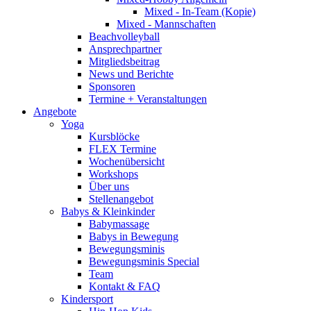
Mixed - In-Team (Kopie)
Mixed - Mannschaften
Beachvolleyball
Ansprechpartner
Mitgliedsbeitrag
News und Berichte
Sponsoren
Termine + Veranstaltungen
Angebote
Yoga
Kursblöcke
FLEX Termine
Wochenübersicht
Workshops
Über uns
Stellenangebot
Babys & Kleinkinder
Babymassage
Babys in Bewegung
Bewegungsminis
Bewegungsminis Special
Team
Kontakt & FAQ
Kindersport