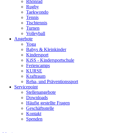
Rhönrad
Rugby
Taekwondo
Tennis
Tischtennis
Turnen
Volleyball
Angebote
Yoga
Babys & Kleinkinder
Kindersport
KiSS - Kindersportschule
Feriencamps
KURSE
Kraftraum
Reha- und Präventionssport
Servicepoint
Stellenangebote
Downloads
Häufig gestellte Fragen
Geschäftsstelle
Kontakt
Spenden