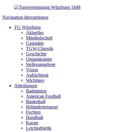
Navigation überspringen
TG Würzburg
Aktuelles
Mitgliedschaft
Gaststätte
TGW-Chronik
Geschichte
Organigramm
Stellenangebote
Vision
Aufsichtsrat
Wichtiges
Abteilungen
Badminton
American Football
Basketball
Behindertensport
Fechten
Handball
Karate
Leichtathletik