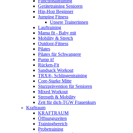
Functionaltraining
Gerätetraining Senioren
Hip-Hop Beginner
Jumping Fitness
Unsere Trainerinnen
Lauftraining
Mama fit - Baby mit
Mobility & Stretch
Outdoor-Fitness
Pilates
Pilates für Schwangere
Pump it!
Rücken-Fit
Sandsack Workout
TRX®- Schlingentraining
Core-Starke Mitte
Sturzprävention für Senioren
Mixed Workout
Strength & Mobility
Zeit für dich-TGW Frauenkurs
Kraftraum
KRAFTRAUM
Öffnungszeiten
Trainingbereich
Probetraining