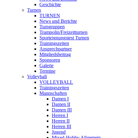
Geschichte
Turnen
TURNEN
News und Berichte
Turngruppen
Trampolin/Freizeitturnen
Sporteignungstest Turnen
Trainingszeiten
Ansprechpartner
Mitgliedsbeitrag
Sponsoren
Galerie
Termine
Volleyball
VOLLEYBALL
Trainingszeiten
Mannschaften
Damen I
Damen II
Damen III
Herren I
Herren II
Herren III
Jugend
Mixed-Hobby Allgemein