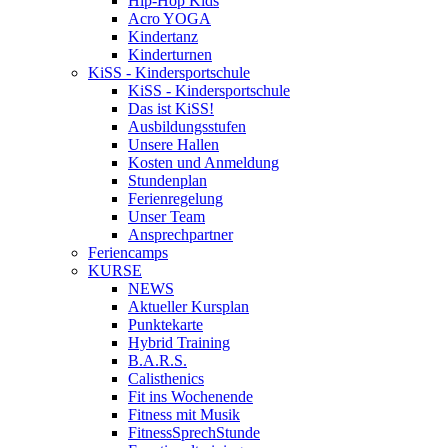
Hip-Hop Kids
Acro YOGA
Kindertanz
Kinderturnen
KiSS - Kindersportschule
KiSS - Kindersportschule
Das ist KiSS!
Ausbildungsstufen
Unsere Hallen
Kosten und Anmeldung
Stundenplan
Ferienregelung
Unser Team
Ansprechpartner
Feriencamps
KURSE
NEWS
Aktueller Kursplan
Punktekarte
Hybrid Training
B.A.R.S.
Calisthenics
Fit ins Wochenende
Fitness mit Musik
FitnessSprechStunde