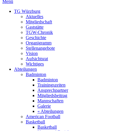
Menü
TG Würzburg
Aktuelles
Mitgliedschaft
Gaststätte
TGW-Chronik
Geschichte
Organigramm
Stellenangebote
Vision
Aufsichtsrat
Wichtiges
Abteilungen
Badminton
Badminton
Trainingszeiten
Ansprechpartner
Mitgliedsbeitrag
Mannschaften
Galerie
« Abteilungen
American Football
Basketball
Basketball