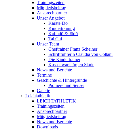
Trainingszeiten
Mitgliedsbeitrag
Ansprechpartner
Unser Angebot
Karate-Dō
Kindertraining
Kobudō & Jōdō
Tai Chi
Unser Team
Cheftrainer Franz Scheiner
Schriftführerin Claudia von Collani
Die Kindertrainer
Kassenwart Jürgen Stark
News und Berichte
Termine
Geschichte & Hintergründe
Pioniere und Sensei
Galerie
Leichtathletik
LEICHTATHLETIK
Trainingszeiten
Ansprechpartner
Mitgliedsbeitrag
News und Berichte
Downloads