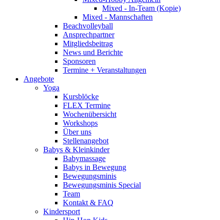
Mixed - In-Team (Kopie)
Mixed - Mannschaften
Beachvolleyball
Ansprechpartner
Mitgliedsbeitrag
News und Berichte
Sponsoren
Termine + Veranstaltungen
Angebote
Yoga
Kursblöcke
FLEX Termine
Wochenübersicht
Workshops
Über uns
Stellenangebot
Babys & Kleinkinder
Babymassage
Babys in Bewegung
Bewegungsminis
Bewegungsminis Special
Team
Kontakt & FAQ
Kindersport