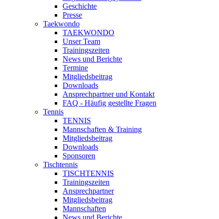
Geschichte
Presse
Taekwondo
TAEKWONDO
Unser Team
Trainingszeiten
News und Berichte
Termine
Mitgliedsbeitrag
Downloads
Ansprechpartner und Kontakt
FAQ - Häufig gestellte Fragen
Tennis
TENNIS
Mannschaften & Training
Mitgliedsbeitrag
Downloads
Sponsoren
Tischtennis
TISCHTENNIS
Trainingszeiten
Ansprechpartner
Mitgliedsbeitrag
Mannschaften
News und Berichte