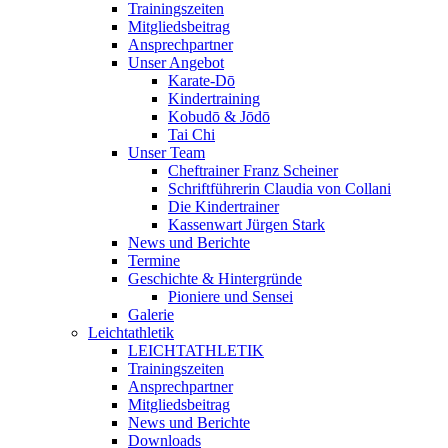
Trainingszeiten
Mitgliedsbeitrag
Ansprechpartner
Unser Angebot
Karate-Dō
Kindertraining
Kobudō & Jōdō
Tai Chi
Unser Team
Cheftrainer Franz Scheiner
Schriftführerin Claudia von Collani
Die Kindertrainer
Kassenwart Jürgen Stark
News und Berichte
Termine
Geschichte & Hintergründe
Pioniere und Sensei
Galerie
Leichtathletik
LEICHTATHLETIK
Trainingszeiten
Ansprechpartner
Mitgliedsbeitrag
News und Berichte
Downloads