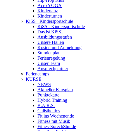
Hip-Hop Kids
Acro YOGA
Kindertanz
Kinderturnen
KiSS - Kindersportschule
KiSS - Kindersportschule
Das ist KiSS!
Ausbildungsstufen
Unsere Hallen
Kosten und Anmeldung
Stundenplan
Ferienregelung
Unser Team
Ansprechpartner
Feriencamps
KURSE
NEWS
Aktueller Kursplan
Punktekarte
Hybrid Training
B.A.R.S.
Calisthenics
Fit ins Wochenende
Fitness mit Musik
FitnessSprechStunde