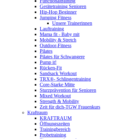
Functionaltraining
Gerätetraining Senioren
Hip-Hop Beginner
Jumping Fitness
Unsere Trainerinnen
Lauftraining
Mama fit - Baby mit
Mobility & Stretch
Outdoor-Fitness
Pilates
Pilates für Schwangere
Pump it!
Rücken-Fit
Sandsack Workout
TRX®- Schlingentraining
Core-Starke Mitte
Sturzprävention für Senioren
Mixed Workout
Strength & Mobility
Zeit für dich-TGW Frauenkurs
Kraftraum
KRAFTRAUM
Öffnungszeiten
Trainingbereich
Probetraining