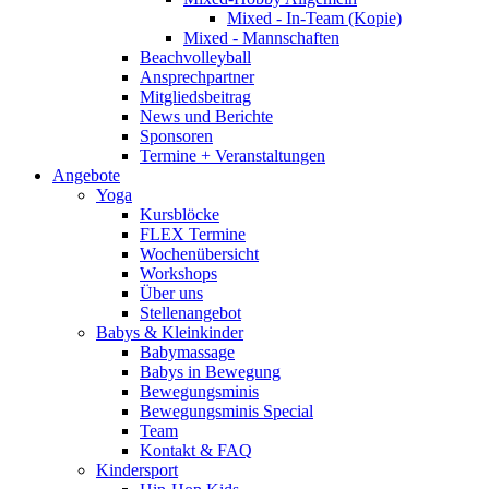
Mixed - In-Team (Kopie)
Mixed - Mannschaften
Beachvolleyball
Ansprechpartner
Mitgliedsbeitrag
News und Berichte
Sponsoren
Termine + Veranstaltungen
Angebote
Yoga
Kursblöcke
FLEX Termine
Wochenübersicht
Workshops
Über uns
Stellenangebot
Babys & Kleinkinder
Babymassage
Babys in Bewegung
Bewegungsminis
Bewegungsminis Special
Team
Kontakt & FAQ
Kindersport