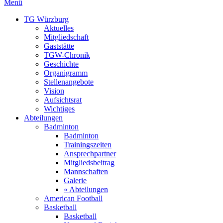
Menü
TG Würzburg
Aktuelles
Mitgliedschaft
Gaststätte
TGW-Chronik
Geschichte
Organigramm
Stellenangebote
Vision
Aufsichtsrat
Wichtiges
Abteilungen
Badminton
Badminton
Trainingszeiten
Ansprechpartner
Mitgliedsbeitrag
Mannschaften
Galerie
« Abteilungen
American Football
Basketball
Basketball