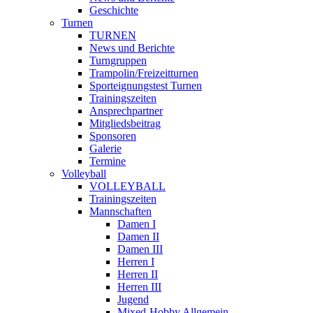
Geschichte
Turnen
TURNEN
News und Berichte
Turngruppen
Trampolin/Freizeitturnen
Sporteignungstest Turnen
Trainingszeiten
Ansprechpartner
Mitgliedsbeitrag
Sponsoren
Galerie
Termine
Volleyball
VOLLEYBALL
Trainingszeiten
Mannschaften
Damen I
Damen II
Damen III
Herren I
Herren II
Herren III
Jugend
Mixed-Hobby Allgemein