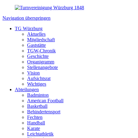
Navigation überspringen
TG Würzburg
Aktuelles
Mitgliedschaft
Gaststätte
TGW-Chronik
Geschichte
Organigramm
Stellenangebote
Vision
Aufsichtsrat
Wichtiges
Abteilungen
Badminton
American Football
Basketball
Behindertensport
Fechten
Handball
Karate
Leichtathletik