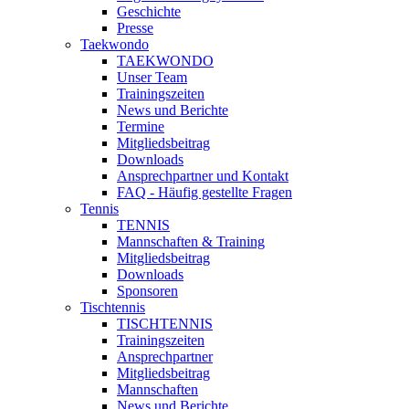
Geschichte
Presse
Taekwondo
TAEKWONDO
Unser Team
Trainingszeiten
News und Berichte
Termine
Mitgliedsbeitrag
Downloads
Ansprechpartner und Kontakt
FAQ - Häufig gestellte Fragen
Tennis
TENNIS
Mannschaften & Training
Mitgliedsbeitrag
Downloads
Sponsoren
Tischtennis
TISCHTENNIS
Trainingszeiten
Ansprechpartner
Mitgliedsbeitrag
Mannschaften
News und Berichte