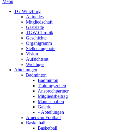
Menü
TG Würzburg
Aktuelles
Mitgliedschaft
Gaststätte
TGW-Chronik
Geschichte
Organigramm
Stellenangebote
Vision
Aufsichtsrat
Wichtiges
Abteilungen
Badminton
Badminton
Trainingszeiten
Ansprechpartner
Mitgliedsbeitrag
Mannschaften
Galerie
« Abteilungen
American Football
Basketball
Basketball