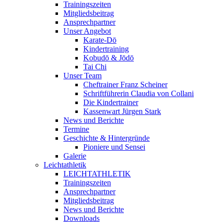
Trainingszeiten
Mitgliedsbeitrag
Ansprechpartner
Unser Angebot
Karate-Dō
Kindertraining
Kobudō & Jōdō
Tai Chi
Unser Team
Cheftrainer Franz Scheiner
Schriftführerin Claudia von Collani
Die Kindertrainer
Kassenwart Jürgen Stark
News und Berichte
Termine
Geschichte & Hintergründe
Pioniere und Sensei
Galerie
Leichtathletik
LEICHTATHLETIK
Trainingszeiten
Ansprechpartner
Mitgliedsbeitrag
News und Berichte
Downloads