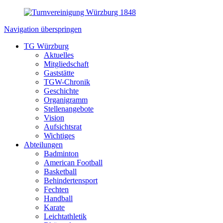
Navigation überspringen
TG Würzburg
Aktuelles
Mitgliedschaft
Gaststätte
TGW-Chronik
Geschichte
Organigramm
Stellenangebote
Vision
Aufsichtsrat
Wichtiges
Abteilungen
Badminton
American Football
Basketball
Behindertensport
Fechten
Handball
Karate
Leichtathletik