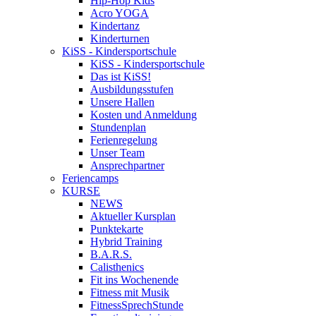
Hip-Hop Kids
Acro YOGA
Kindertanz
Kinderturnen
KiSS - Kindersportschule
KiSS - Kindersportschule
Das ist KiSS!
Ausbildungsstufen
Unsere Hallen
Kosten und Anmeldung
Stundenplan
Ferienregelung
Unser Team
Ansprechpartner
Feriencamps
KURSE
NEWS
Aktueller Kursplan
Punktekarte
Hybrid Training
B.A.R.S.
Calisthenics
Fit ins Wochenende
Fitness mit Musik
FitnessSprechStunde