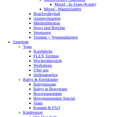
Mixed - In-Team (Kopie)
Mixed - Mannschaften
Beachvolleyball
Ansprechpartner
Mitgliedsbeitrag
News und Berichte
Sponsoren
Termine + Veranstaltungen
Angebote
Yoga
Kursblöcke
FLEX Termine
Wochenübersicht
Workshops
Über uns
Stellenangebot
Babys & Kleinkinder
Babymassage
Babys in Bewegung
Bewegungsminis
Bewegungsminis Special
Team
Kontakt & FAQ
Kindersport