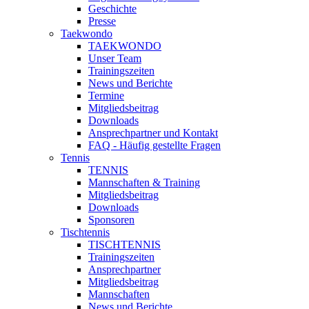
Geschichte
Presse
Taekwondo
TAEKWONDO
Unser Team
Trainingszeiten
News und Berichte
Termine
Mitgliedsbeitrag
Downloads
Ansprechpartner und Kontakt
FAQ - Häufig gestellte Fragen
Tennis
TENNIS
Mannschaften & Training
Mitgliedsbeitrag
Downloads
Sponsoren
Tischtennis
TISCHTENNIS
Trainingszeiten
Ansprechpartner
Mitgliedsbeitrag
Mannschaften
News und Berichte