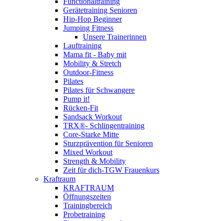
Functionaltraining
Gerätetraining Senioren
Hip-Hop Beginner
Jumping Fitness
Unsere Trainerinnen
Lauftraining
Mama fit - Baby mit
Mobility & Stretch
Outdoor-Fitness
Pilates
Pilates für Schwangere
Pump it!
Rücken-Fit
Sandsack Workout
TRX®- Schlingentraining
Core-Starke Mitte
Sturzprävention für Senioren
Mixed Workout
Strength & Mobility
Zeit für dich-TGW Frauenkurs
Kraftraum
KRAFTRAUM
Öffnungszeiten
Trainingbereich
Probetraining