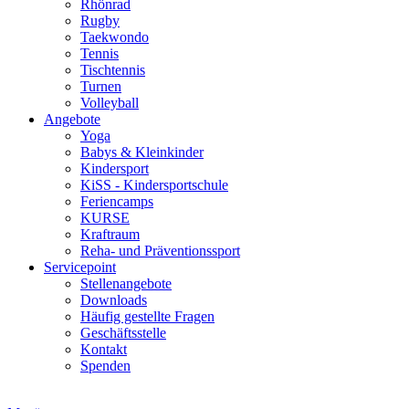
Rhönrad
Rugby
Taekwondo
Tennis
Tischtennis
Turnen
Volleyball
Angebote
Yoga
Babys & Kleinkinder
Kindersport
KiSS - Kindersportschule
Feriencamps
KURSE
Kraftraum
Reha- und Präventionssport
Servicepoint
Stellenangebote
Downloads
Häufig gestellte Fragen
Geschäftsstelle
Kontakt
Spenden