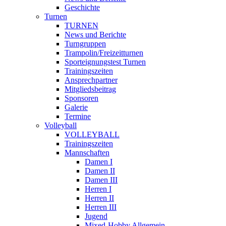
Geschichte
Turnen
TURNEN
News und Berichte
Turngruppen
Trampolin/Freizeitturnen
Sporteignungstest Turnen
Trainingszeiten
Ansprechpartner
Mitgliedsbeitrag
Sponsoren
Galerie
Termine
Volleyball
VOLLEYBALL
Trainingszeiten
Mannschaften
Damen I
Damen II
Damen III
Herren I
Herren II
Herren III
Jugend
Mixed-Hobby Allgemein