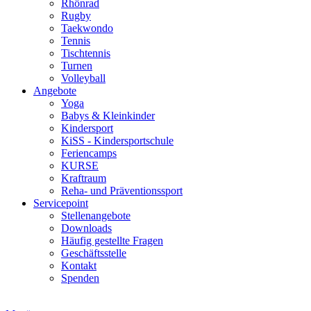
Rhönrad
Rugby
Taekwondo
Tennis
Tischtennis
Turnen
Volleyball
Angebote
Yoga
Babys & Kleinkinder
Kindersport
KiSS - Kindersportschule
Feriencamps
KURSE
Kraftraum
Reha- und Präventionssport
Servicepoint
Stellenangebote
Downloads
Häufig gestellte Fragen
Geschäftsstelle
Kontakt
Spenden