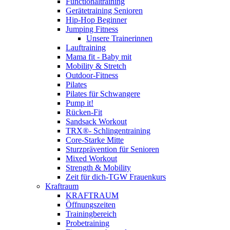
Functionaltraining
Gerätetraining Senioren
Hip-Hop Beginner
Jumping Fitness
Unsere Trainerinnen
Lauftraining
Mama fit - Baby mit
Mobility & Stretch
Outdoor-Fitness
Pilates
Pilates für Schwangere
Pump it!
Rücken-Fit
Sandsack Workout
TRX®- Schlingentraining
Core-Starke Mitte
Sturzprävention für Senioren
Mixed Workout
Strength & Mobility
Zeit für dich-TGW Frauenkurs
Kraftraum
KRAFTRAUM
Öffnungszeiten
Trainingbereich
Probetraining