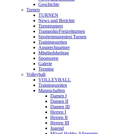
Geschichte
Turnen
TURNEN
News und Berichte
Turngruppen
Trampolin/Freizeitturnen
Sporteignungstest Turnen
Trainingszeiten
Ansprechpartner
Mitgliedsbeitrag
Sponsoren
Galerie
Termine
Volleyball
VOLLEYBALL
Trainingszeiten
Mannschaften
Damen I
Damen II
Damen III
Herren I
Herren II
Herren III
Jugend
Mixed-Hobby Allgemein