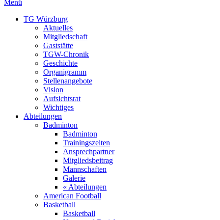
Menü
TG Würzburg
Aktuelles
Mitgliedschaft
Gaststätte
TGW-Chronik
Geschichte
Organigramm
Stellenangebote
Vision
Aufsichtsrat
Wichtiges
Abteilungen
Badminton
Badminton
Trainingszeiten
Ansprechpartner
Mitgliedsbeitrag
Mannschaften
Galerie
« Abteilungen
American Football
Basketball
Basketball