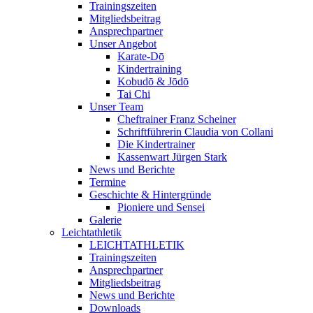
Trainingszeiten
Mitgliedsbeitrag
Ansprechpartner
Unser Angebot
Karate-Dō
Kindertraining
Kobudō & Jōdō
Tai Chi
Unser Team
Cheftrainer Franz Scheiner
Schriftführerin Claudia von Collani
Die Kindertrainer
Kassenwart Jürgen Stark
News und Berichte
Termine
Geschichte & Hintergründe
Pioniere und Sensei
Galerie
Leichtathletik
LEICHTATHLETIK
Trainingszeiten
Ansprechpartner
Mitgliedsbeitrag
News und Berichte
Downloads