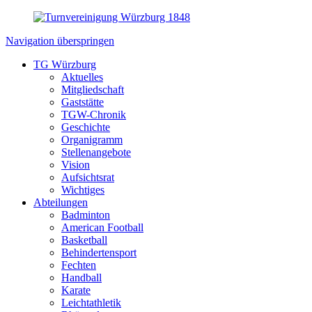
Navigation überspringen
TG Würzburg
Aktuelles
Mitgliedschaft
Gaststätte
TGW-Chronik
Geschichte
Organigramm
Stellenangebote
Vision
Aufsichtsrat
Wichtiges
Abteilungen
Badminton
American Football
Basketball
Behindertensport
Fechten
Handball
Karate
Leichtathletik