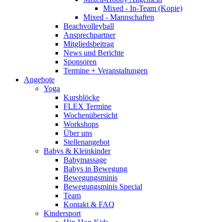
Mixed - In-Team (Kopie)
Mixed - Mannschaften
Beachvolleyball
Ansprechpartner
Mitgliedsbeitrag
News und Berichte
Sponsoren
Termine + Veranstaltungen
Angebote
Yoga
Kursblöcke
FLEX Termine
Wochenübersicht
Workshops
Über uns
Stellenangebot
Babys & Kleinkinder
Babymassage
Babys in Bewegung
Bewegungsminis
Bewegungsminis Special
Team
Kontakt & FAQ
Kindersport