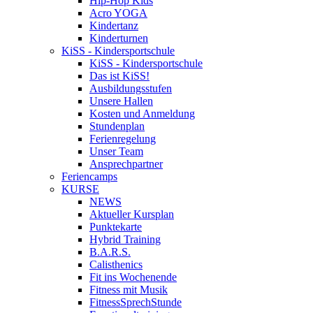
Hip-Hop Kids
Acro YOGA
Kindertanz
Kinderturnen
KiSS - Kindersportschule
KiSS - Kindersportschule
Das ist KiSS!
Ausbildungsstufen
Unsere Hallen
Kosten und Anmeldung
Stundenplan
Ferienregelung
Unser Team
Ansprechpartner
Feriencamps
KURSE
NEWS
Aktueller Kursplan
Punktekarte
Hybrid Training
B.A.R.S.
Calisthenics
Fit ins Wochenende
Fitness mit Musik
FitnessSprechStunde