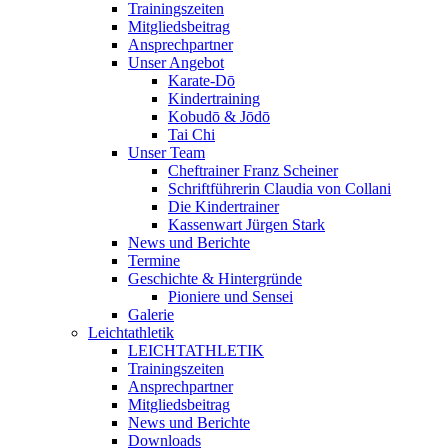
Trainingszeiten
Mitgliedsbeitrag
Ansprechpartner
Unser Angebot
Karate-Dō
Kindertraining
Kobudō & Jōdō
Tai Chi
Unser Team
Cheftrainer Franz Scheiner
Schriftführerin Claudia von Collani
Die Kindertrainer
Kassenwart Jürgen Stark
News und Berichte
Termine
Geschichte & Hintergründe
Pioniere und Sensei
Galerie
Leichtathletik
LEICHTATHLETIK
Trainingszeiten
Ansprechpartner
Mitgliedsbeitrag
News und Berichte
Downloads