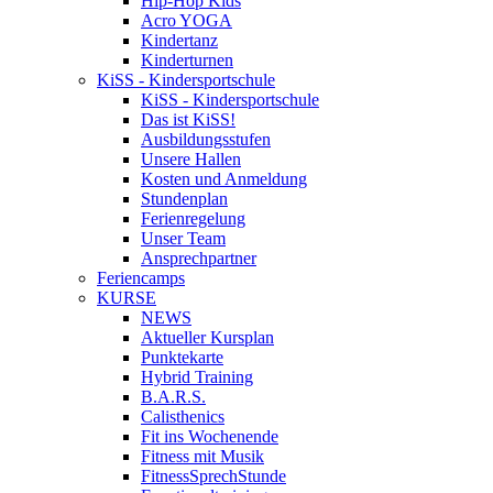
Hip-Hop Kids
Acro YOGA
Kindertanz
Kinderturnen
KiSS - Kindersportschule
KiSS - Kindersportschule
Das ist KiSS!
Ausbildungsstufen
Unsere Hallen
Kosten und Anmeldung
Stundenplan
Ferienregelung
Unser Team
Ansprechpartner
Feriencamps
KURSE
NEWS
Aktueller Kursplan
Punktekarte
Hybrid Training
B.A.R.S.
Calisthenics
Fit ins Wochenende
Fitness mit Musik
FitnessSprechStunde