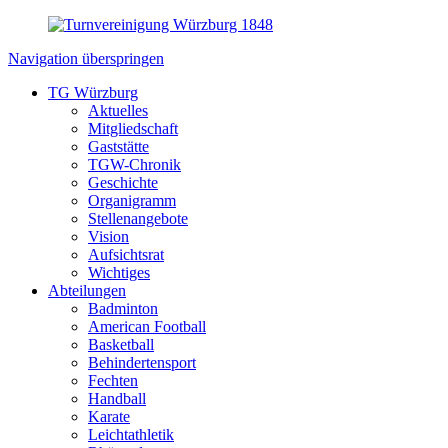
Navigation überspringen
TG Würzburg
Aktuelles
Mitgliedschaft
Gaststätte
TGW-Chronik
Geschichte
Organigramm
Stellenangebote
Vision
Aufsichtsrat
Wichtiges
Abteilungen
Badminton
American Football
Basketball
Behindertensport
Fechten
Handball
Karate
Leichtathletik