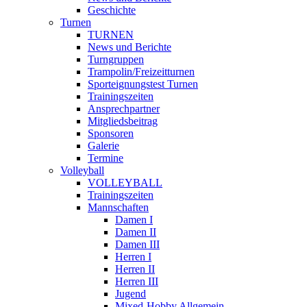
Geschichte
Turnen
TURNEN
News und Berichte
Turngruppen
Trampolin/Freizeitturnen
Sporteignungstest Turnen
Trainingszeiten
Ansprechpartner
Mitgliedsbeitrag
Sponsoren
Galerie
Termine
Volleyball
VOLLEYBALL
Trainingszeiten
Mannschaften
Damen I
Damen II
Damen III
Herren I
Herren II
Herren III
Jugend
Mixed-Hobby Allgemein