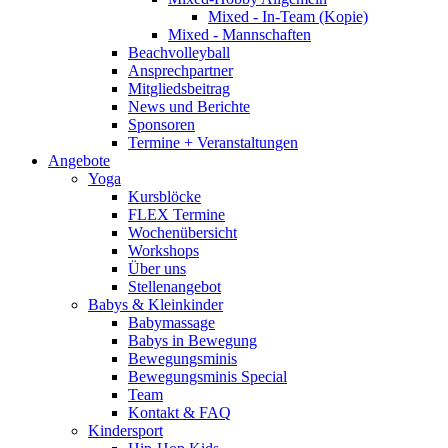
Mixed - In-Team (Kopie)
Mixed - Mannschaften
Beachvolleyball
Ansprechpartner
Mitgliedsbeitrag
News und Berichte
Sponsoren
Termine + Veranstaltungen
Angebote
Yoga
Kursblöcke
FLEX Termine
Wochenübersicht
Workshops
Über uns
Stellenangebot
Babys & Kleinkinder
Babymassage
Babys in Bewegung
Bewegungsminis
Bewegungsminis Special
Team
Kontakt & FAQ
Kindersport