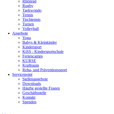
Rhönrad
Rugby
Taekwondo
Tennis
Tischtennis
Turnen
Volleyball
Angebote
Yoga
Babys & Kleinkinder
Kindersport
KiSS - Kindersportschule
Feriencamps
KURSE
Kraftraum
Reha- und Präventionssport
Servicepoint
Stellenangebote
Downloads
Häufig gestellte Fragen
Geschäftsstelle
Kontakt
Spenden