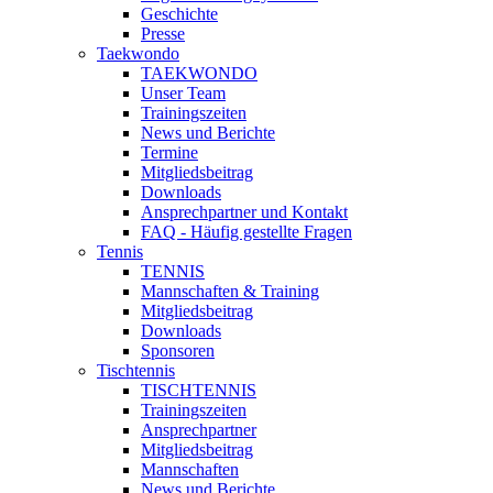
Geschichte
Presse
Taekwondo
TAEKWONDO
Unser Team
Trainingszeiten
News und Berichte
Termine
Mitgliedsbeitrag
Downloads
Ansprechpartner und Kontakt
FAQ - Häufig gestellte Fragen
Tennis
TENNIS
Mannschaften & Training
Mitgliedsbeitrag
Downloads
Sponsoren
Tischtennis
TISCHTENNIS
Trainingszeiten
Ansprechpartner
Mitgliedsbeitrag
Mannschaften
News und Berichte