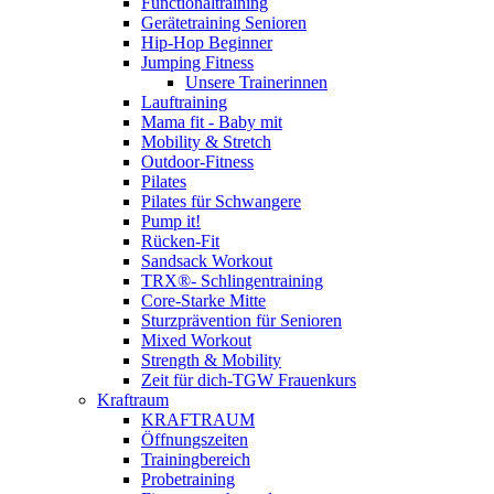
Functionaltraining
Gerätetraining Senioren
Hip-Hop Beginner
Jumping Fitness
Unsere Trainerinnen
Lauftraining
Mama fit - Baby mit
Mobility & Stretch
Outdoor-Fitness
Pilates
Pilates für Schwangere
Pump it!
Rücken-Fit
Sandsack Workout
TRX®- Schlingentraining
Core-Starke Mitte
Sturzprävention für Senioren
Mixed Workout
Strength & Mobility
Zeit für dich-TGW Frauenkurs
Kraftraum
KRAFTRAUM
Öffnungszeiten
Trainingbereich
Probetraining