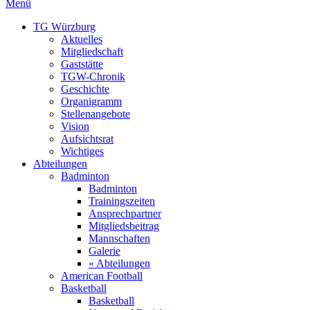
Menü
TG Würzburg
Aktuelles
Mitgliedschaft
Gaststätte
TGW-Chronik
Geschichte
Organigramm
Stellenangebote
Vision
Aufsichtsrat
Wichtiges
Abteilungen
Badminton
Badminton
Trainingszeiten
Ansprechpartner
Mitgliedsbeitrag
Mannschaften
Galerie
« Abteilungen
American Football
Basketball
Basketball