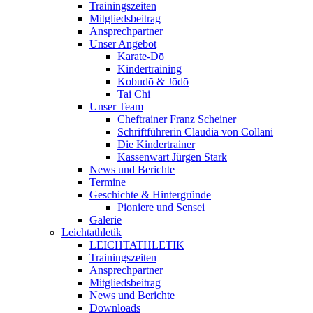
Trainingszeiten
Mitgliedsbeitrag
Ansprechpartner
Unser Angebot
Karate-Dō
Kindertraining
Kobudō & Jōdō
Tai Chi
Unser Team
Cheftrainer Franz Scheiner
Schriftführerin Claudia von Collani
Die Kindertrainer
Kassenwart Jürgen Stark
News und Berichte
Termine
Geschichte & Hintergründe
Pioniere und Sensei
Galerie
Leichtathletik
LEICHTATHLETIK
Trainingszeiten
Ansprechpartner
Mitgliedsbeitrag
News und Berichte
Downloads