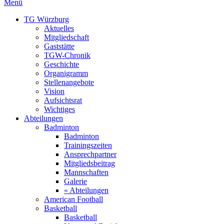
Menü
TG Würzburg
Aktuelles
Mitgliedschaft
Gaststätte
TGW-Chronik
Geschichte
Organigramm
Stellenangebote
Vision
Aufsichtsrat
Wichtiges
Abteilungen
Badminton
Badminton
Trainingszeiten
Ansprechpartner
Mitgliedsbeitrag
Mannschaften
Galerie
« Abteilungen
American Football
Basketball
Basketball