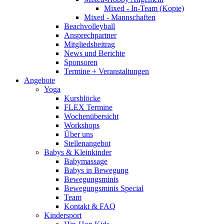
Mixed - In-Team (Kopie)
Mixed - Mannschaften
Beachvolleyball
Ansprechpartner
Mitgliedsbeitrag
News und Berichte
Sponsoren
Termine + Veranstaltungen
Angebote
Yoga
Kursblöcke
FLEX Termine
Wochenübersicht
Workshops
Über uns
Stellenangebot
Babys & Kleinkinder
Babymassage
Babys in Bewegung
Bewegungsminis
Bewegungsminis Special
Team
Kontakt & FAQ
Kindersport