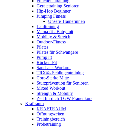
Functionaltraining
Gerätetraining Senioren
Hip-Hop Beginner
Jumping Fitness
Unsere Trainerinnen
Lauftraining
Mama fit - Baby mit
Mobility & Stretch
Outdoor-Fitness
Pilates
Pilates für Schwangere
Pump it!
Rücken-Fit
Sandsack Workout
TRX®- Schlingentraining
Core-Starke Mitte
Sturzprävention für Senioren
Mixed Workout
Strength & Mobility
Zeit für dich-TGW Frauenkurs
Kraftraum
KRAFTRAUM
Öffnungszeiten
Trainingbereich
Probetraining