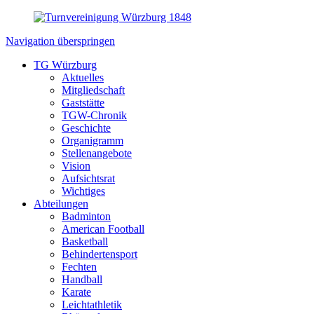
Navigation überspringen
TG Würzburg
Aktuelles
Mitgliedschaft
Gaststätte
TGW-Chronik
Geschichte
Organigramm
Stellenangebote
Vision
Aufsichtsrat
Wichtiges
Abteilungen
Badminton
American Football
Basketball
Behindertensport
Fechten
Handball
Karate
Leichtathletik