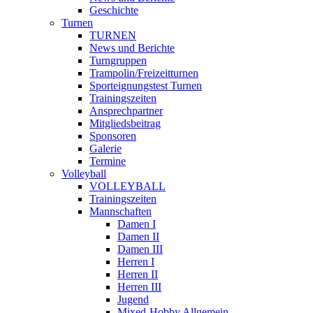
Geschichte
Turnen
TURNEN
News und Berichte
Turngruppen
Trampolin/Freizeitturnen
Sporteignungstest Turnen
Trainingszeiten
Ansprechpartner
Mitgliedsbeitrag
Sponsoren
Galerie
Termine
Volleyball
VOLLEYBALL
Trainingszeiten
Mannschaften
Damen I
Damen II
Damen III
Herren I
Herren II
Herren III
Jugend
Mixed-Hobby Allgemein