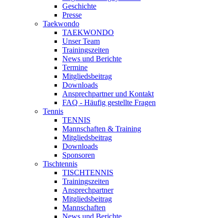
Geschichte
Presse
Taekwondo
TAEKWONDO
Unser Team
Trainingszeiten
News und Berichte
Termine
Mitgliedsbeitrag
Downloads
Ansprechpartner und Kontakt
FAQ - Häufig gestellte Fragen
Tennis
TENNIS
Mannschaften & Training
Mitgliedsbeitrag
Downloads
Sponsoren
Tischtennis
TISCHTENNIS
Trainingszeiten
Ansprechpartner
Mitgliedsbeitrag
Mannschaften
News und Berichte