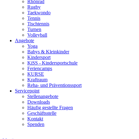
Rhönrad
Rugby
Taekwondo
Tennis
Tischtennis
Turnen
Volleyball
Angebote
Yoga
Babys & Kleinkinder
Kindersport
KiSS - Kindersportschule
Feriencamps
KURSE
Kraftraum
Reha- und Präventionssport
Servicepoint
Stellenangebote
Downloads
Häufig gestellte Fragen
Geschäftsstelle
Kontakt
Spenden