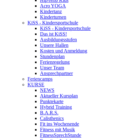
Hip-Hop Kids
Acro YOGA
Kindertanz
Kinderturnen
KiSS - Kindersportschule
KiSS - Kindersportschule
Das ist KiSS!
Ausbildungsstufen
Unsere Hallen
Kosten und Anmeldung
Stundenplan
Ferienregelung
Unser Team
Ansprechpartner
Feriencamps
KURSE
NEWS
Aktueller Kursplan
Punktekarte
Hybrid Training
B.A.R.S.
Calisthenics
Fit ins Wochenende
Fitness mit Musik
FitnessSprechStunde