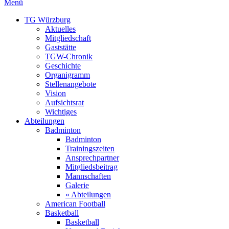
Menü
TG Würzburg
Aktuelles
Mitgliedschaft
Gaststätte
TGW-Chronik
Geschichte
Organigramm
Stellenangebote
Vision
Aufsichtsrat
Wichtiges
Abteilungen
Badminton
Badminton
Trainingszeiten
Ansprechpartner
Mitgliedsbeitrag
Mannschaften
Galerie
« Abteilungen
American Football
Basketball
Basketball