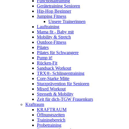
Functionaltraining
Gerätetraining Senioren
Hip-Hop Beginner
Jumping Fitness
Unsere Trainerinnen
Lauftraining
Mama fit - Baby mit
Mobility & Stretch
Outdoor-Fitness
Pilates
Pilates für Schwangere
Pump it!
Rücken-Fit
Sandsack Workout
TRX®- Schlingentraining
Core-Starke Mitte
Sturzprävention für Senioren
Mixed Workout
Strength & Mobility
Zeit für dich-TGW Frauenkurs
Kraftraum
KRAFTRAUM
Öffnungszeiten
Trainingbereich
Probetraining