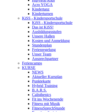
Hip-Hop Kids
Acro YOGA
Kindertanz
Kinderturnen
KiSS - Kindersportschule
KiSS - Kindersportschule
Das ist KiSS!
Ausbildungsstufen
Unsere Hallen
Kosten und Anmeldung
Stundenplan
Ferienregelung
Unser Team
Ansprechpartner
Feriencamps
KURSE
NEWS
Aktueller Kursplan
Punktekarte
Hybrid Training
B.A.R.S.
Calisthenics
Fit ins Wochenende
Fitness mit Musik
FitnessSprechStunde