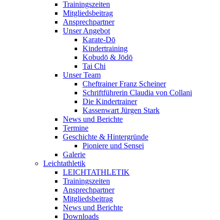
Trainingszeiten
Mitgliedsbeitrag
Ansprechpartner
Unser Angebot
Karate-Dō
Kindertraining
Kobudō & Jōdō
Tai Chi
Unser Team
Cheftrainer Franz Scheiner
Schriftführerin Claudia von Collani
Die Kindertrainer
Kassenwart Jürgen Stark
News und Berichte
Termine
Geschichte & Hintergründe
Pioniere und Sensei
Galerie
Leichtathletik
LEICHTATHLETIK
Trainingszeiten
Ansprechpartner
Mitgliedsbeitrag
News und Berichte
Downloads