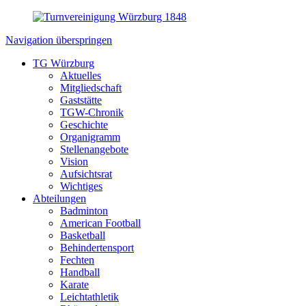
Navigation überspringen
TG Würzburg
Aktuelles
Mitgliedschaft
Gaststätte
TGW-Chronik
Geschichte
Organigramm
Stellenangebote
Vision
Aufsichtsrat
Wichtiges
Abteilungen
Badminton
American Football
Basketball
Behindertensport
Fechten
Handball
Karate
Leichtathletik