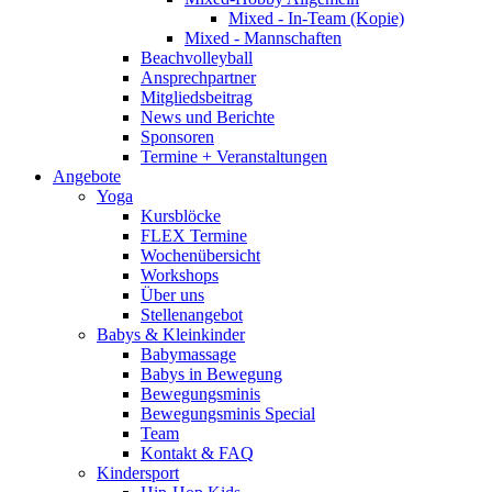
Mixed - In-Team (Kopie)
Mixed - Mannschaften
Beachvolleyball
Ansprechpartner
Mitgliedsbeitrag
News und Berichte
Sponsoren
Termine + Veranstaltungen
Angebote
Yoga
Kursblöcke
FLEX Termine
Wochenübersicht
Workshops
Über uns
Stellenangebot
Babys & Kleinkinder
Babymassage
Babys in Bewegung
Bewegungsminis
Bewegungsminis Special
Team
Kontakt & FAQ
Kindersport