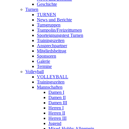
Geschichte
Turnen
TURNEN
News und Berichte
Turngruppen
Trampolin/Freizeitturnen
Sporteignungstest Turnen
Trainingszeiten
Ansprechpartner
Mitgliedsbeitrag
Sponsoren
Galerie
Termine
Volleyball
VOLLEYBALL
Trainingszeiten
Mannschaften
Damen I
Damen II
Damen III
Herren I
Herren II
Herren III
Jugend
Mixed-Hobby Allgemein