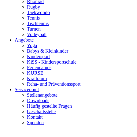
Rhönrad
Rugby
Taekwondo
Tennis
Tischtennis
Turnen
Volleyball
Angebote
Yoga
Babys & Kleinkinder
Kindersport
KiSS - Kindersportschule
Feriencamps
KURSE
Kraftraum
Reha- und Präventionssport
Servicepoint
Stellenangebote
Downloads
Häufig gestellte Fragen
Geschäftsstelle
Kontakt
Spenden