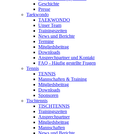
Geschichte
Presse
Taekwondo
TAEKWONDO
Unser Team
Trainingszeiten
News und Berichte
Termine
Mitgliedsbeitrag
Downloads
Ansprechpartner und Kontakt
FAQ - Häufig gestellte Fragen
Tennis
TENNIS
Mannschaften & Training
Mitgliedsbeitrag
Downloads
Sponsoren
Tischtennis
TISCHTENNIS
Trainingszeiten
Ansprechpartner
Mitgliedsbeitrag
Mannschaften
News und Berichte