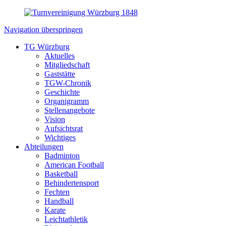
Navigation überspringen
TG Würzburg
Aktuelles
Mitgliedschaft
Gaststätte
TGW-Chronik
Geschichte
Organigramm
Stellenangebote
Vision
Aufsichtsrat
Wichtiges
Abteilungen
Badminton
American Football
Basketball
Behindertensport
Fechten
Handball
Karate
Leichtathletik