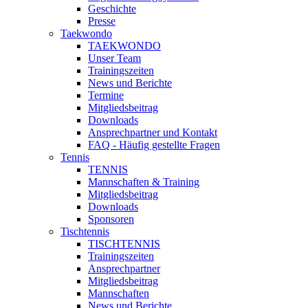
Geschichte
Presse
Taekwondo
TAEKWONDO
Unser Team
Trainingszeiten
News und Berichte
Termine
Mitgliedsbeitrag
Downloads
Ansprechpartner und Kontakt
FAQ - Häufig gestellte Fragen
Tennis
TENNIS
Mannschaften & Training
Mitgliedsbeitrag
Downloads
Sponsoren
Tischtennis
TISCHTENNIS
Trainingszeiten
Ansprechpartner
Mitgliedsbeitrag
Mannschaften
News und Berichte