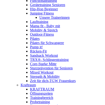
Functionaltraining
Gerätetraining Senioren
Hip-Hop Beginner
Jumping Fitness
Unsere Trainerinnen
Lauftraining
Mama fit - Baby mit
Mobility & Stretch
Outdoor-Fitness
Pilates
Pilates für Schwangere
Pump it!
Rücken-Fit
Sandsack Workout
TRX®- Schlingentraining
Core-Starke Mitte
Sturzprävention für Senioren
Mixed Workout
Strength & Mobility
Zeit für dich-TGW Frauenkurs
Kraftraum
KRAFTRAUM
Öffnungszeiten
Trainingbereich
Probetraining