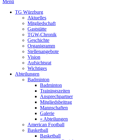
Menü
TG Würzburg
Aktuelles
Mitgliedschaft
Gaststätte
TGW-Chronik
Geschichte
Organigramm
Stellenangebote
Vision
Aufsichtsrat
Wichtiges
Abteilungen
Badminton
Badminton
Trainingszeiten
Ansprechpartner
Mitgliedsbeitrag
Mannschaften
Galerie
« Abteilungen
American Football
Basketball
Basketball