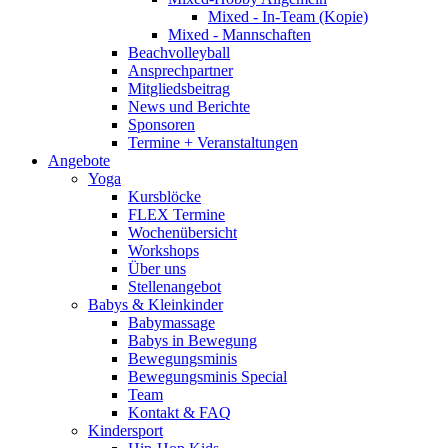
Mixed - In-Team (Kopie)
Mixed - Mannschaften
Beachvolleyball
Ansprechpartner
Mitgliedsbeitrag
News und Berichte
Sponsoren
Termine + Veranstaltungen
Angebote
Yoga
Kursblöcke
FLEX Termine
Wochenübersicht
Workshops
Über uns
Stellenangebot
Babys & Kleinkinder
Babymassage
Babys in Bewegung
Bewegungsminis
Bewegungsminis Special
Team
Kontakt & FAQ
Kindersport