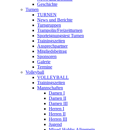
Geschichte
Turnen
TURNEN
News und Berichte
Turngruppen
Trampolin/Freizeitturnen
Sporteignungstest Turnen
Trainingszeiten
Ansprechpartner
Mitgliedsbeitrag
Sponsoren
Galerie
Termine
Volleyball
VOLLEYBALL
Trainingszeiten
Mannschaften
Damen I
Damen II
Damen III
Herren I
Herren II
Herren III
Jugend
Mixed-Hobby Allgemein