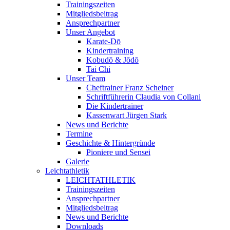
Trainingszeiten
Mitgliedsbeitrag
Ansprechpartner
Unser Angebot
Karate-Dō
Kindertraining
Kobudō & Jōdō
Tai Chi
Unser Team
Cheftrainer Franz Scheiner
Schriftführerin Claudia von Collani
Die Kindertrainer
Kassenwart Jürgen Stark
News und Berichte
Termine
Geschichte & Hintergründe
Pioniere und Sensei
Galerie
Leichtathletik
LEICHTATHLETIK
Trainingszeiten
Ansprechpartner
Mitgliedsbeitrag
News und Berichte
Downloads