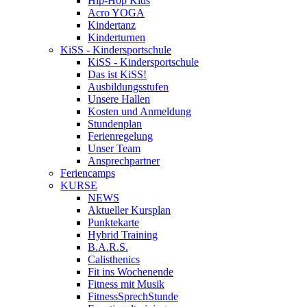
Hip-Hop Kids
Acro YOGA
Kindertanz
Kinderturnen
KiSS - Kindersportschule
KiSS - Kindersportschule
Das ist KiSS!
Ausbildungsstufen
Unsere Hallen
Kosten und Anmeldung
Stundenplan
Ferienregelung
Unser Team
Ansprechpartner
Feriencamps
KURSE
NEWS
Aktueller Kursplan
Punktekarte
Hybrid Training
B.A.R.S.
Calisthenics
Fit ins Wochenende
Fitness mit Musik
FitnessSprechStunde