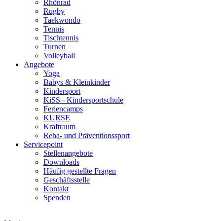
Rhönrad
Rugby
Taekwondo
Tennis
Tischtennis
Turnen
Volleyball
Angebote
Yoga
Babys & Kleinkinder
Kindersport
KiSS - Kindersportschule
Feriencamps
KURSE
Kraftraum
Reha- und Präventionssport
Servicepoint
Stellenangebote
Downloads
Häufig gestellte Fragen
Geschäftsstelle
Kontakt
Spenden