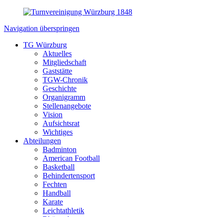
Navigation überspringen
TG Würzburg
Aktuelles
Mitgliedschaft
Gaststätte
TGW-Chronik
Geschichte
Organigramm
Stellenangebote
Vision
Aufsichtsrat
Wichtiges
Abteilungen
Badminton
American Football
Basketball
Behindertensport
Fechten
Handball
Karate
Leichtathletik