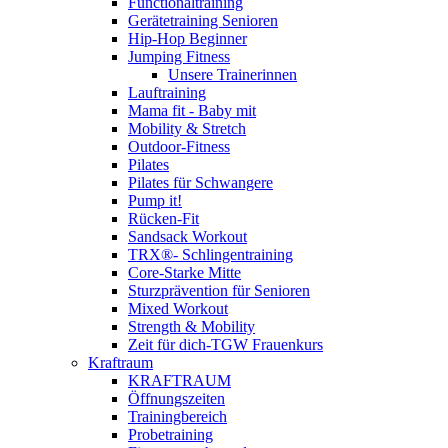
Functionaltraining
Gerätetraining Senioren
Hip-Hop Beginner
Jumping Fitness
Unsere Trainerinnen
Lauftraining
Mama fit - Baby mit
Mobility & Stretch
Outdoor-Fitness
Pilates
Pilates für Schwangere
Pump it!
Rücken-Fit
Sandsack Workout
TRX®- Schlingentraining
Core-Starke Mitte
Sturzprävention für Senioren
Mixed Workout
Strength & Mobility
Zeit für dich-TGW Frauenkurs
Kraftraum
KRAFTRAUM
Öffnungszeiten
Trainingbereich
Probetraining