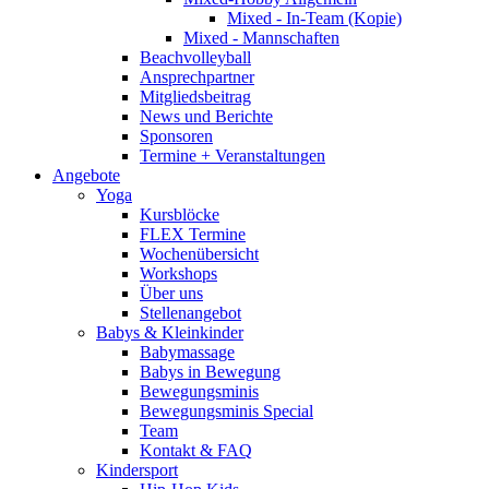
Mixed - In-Team (Kopie)
Mixed - Mannschaften
Beachvolleyball
Ansprechpartner
Mitgliedsbeitrag
News und Berichte
Sponsoren
Termine + Veranstaltungen
Angebote
Yoga
Kursblöcke
FLEX Termine
Wochenübersicht
Workshops
Über uns
Stellenangebot
Babys & Kleinkinder
Babymassage
Babys in Bewegung
Bewegungsminis
Bewegungsminis Special
Team
Kontakt & FAQ
Kindersport