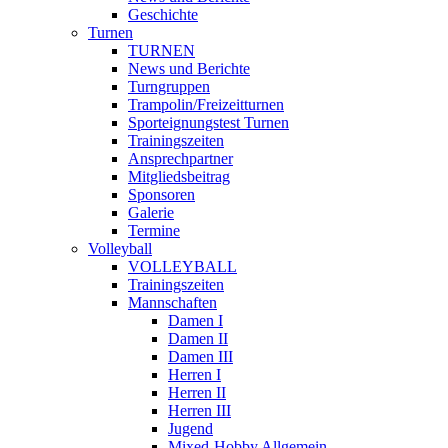
Geschichte
Turnen
TURNEN
News und Berichte
Turngruppen
Trampolin/Freizeitturnen
Sporteignungstest Turnen
Trainingszeiten
Ansprechpartner
Mitgliedsbeitrag
Sponsoren
Galerie
Termine
Volleyball
VOLLEYBALL
Trainingszeiten
Mannschaften
Damen I
Damen II
Damen III
Herren I
Herren II
Herren III
Jugend
Mixed-Hobby Allgemein