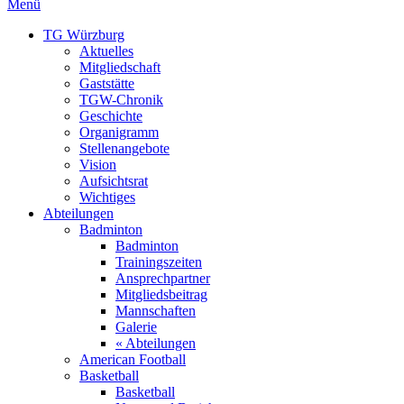
Menü
TG Würzburg
Aktuelles
Mitgliedschaft
Gaststätte
TGW-Chronik
Geschichte
Organigramm
Stellenangebote
Vision
Aufsichtsrat
Wichtiges
Abteilungen
Badminton
Badminton
Trainingszeiten
Ansprechpartner
Mitgliedsbeitrag
Mannschaften
Galerie
« Abteilungen
American Football
Basketball
Basketball