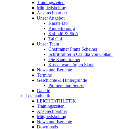
Trainingszeiten
Mitgliedsbeitrag
Ansprechpartner
Unser Angebot
Karate-Dō
Kindertraining
Kobudō & Jōdō
Tai Chi
Unser Team
Cheftrainer Franz Scheiner
Schriftführerin Claudia von Collani
Die Kindertrainer
Kassenwart Jürgen Stark
News und Berichte
Termine
Geschichte & Hintergründe
Pioniere und Sensei
Galerie
Leichtathletik
LEICHTATHLETIK
Trainingszeiten
Ansprechpartner
Mitgliedsbeitrag
News und Berichte
Downloads