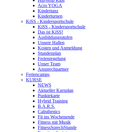
Hip-Hop Kids
Acro YOGA
Kindertanz
Kinderturnen
KiSS - Kindersportschule
KiSS - Kindersportschule
Das ist KiSS!
Ausbildungsstufen
Unsere Hallen
Kosten und Anmeldung
Stundenplan
Ferienregelung
Unser Team
Ansprechpartner
Feriencamps
KURSE
NEWS
Aktueller Kursplan
Punktekarte
Hybrid Training
B.A.R.S.
Calisthenics
Fit ins Wochenende
Fitness mit Musik
FitnessSprechStunde