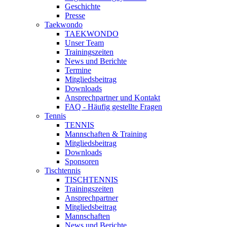
Geschichte
Presse
Taekwondo
TAEKWONDO
Unser Team
Trainingszeiten
News und Berichte
Termine
Mitgliedsbeitrag
Downloads
Ansprechpartner und Kontakt
FAQ - Häufig gestellte Fragen
Tennis
TENNIS
Mannschaften & Training
Mitgliedsbeitrag
Downloads
Sponsoren
Tischtennis
TISCHTENNIS
Trainingszeiten
Ansprechpartner
Mitgliedsbeitrag
Mannschaften
News und Berichte