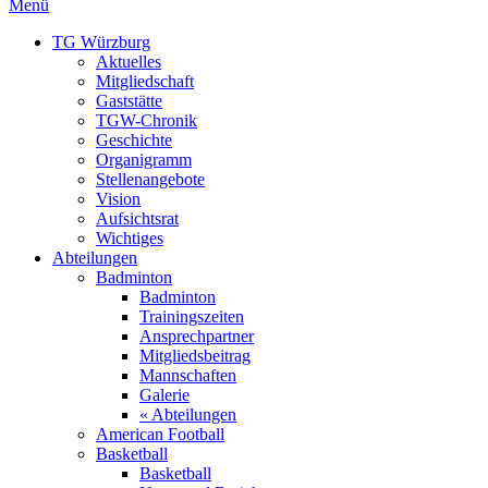
Menü
TG Würzburg
Aktuelles
Mitgliedschaft
Gaststätte
TGW-Chronik
Geschichte
Organigramm
Stellenangebote
Vision
Aufsichtsrat
Wichtiges
Abteilungen
Badminton
Badminton
Trainingszeiten
Ansprechpartner
Mitgliedsbeitrag
Mannschaften
Galerie
« Abteilungen
American Football
Basketball
Basketball