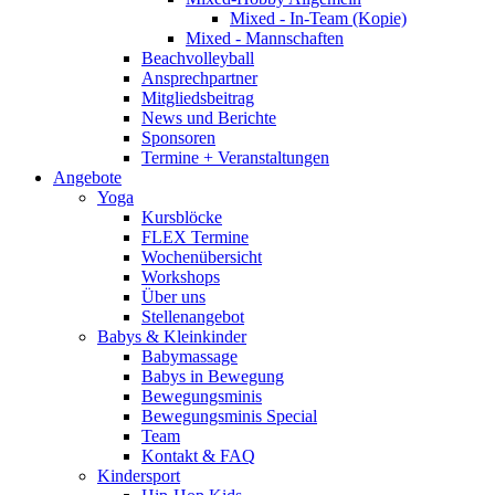
Mixed - In-Team (Kopie)
Mixed - Mannschaften
Beachvolleyball
Ansprechpartner
Mitgliedsbeitrag
News und Berichte
Sponsoren
Termine + Veranstaltungen
Angebote
Yoga
Kursblöcke
FLEX Termine
Wochenübersicht
Workshops
Über uns
Stellenangebot
Babys & Kleinkinder
Babymassage
Babys in Bewegung
Bewegungsminis
Bewegungsminis Special
Team
Kontakt & FAQ
Kindersport