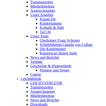
Trainingszeiten
Mitgliedsbeitrag
Ansprechpartner
Unser Angebot
Karate-Dō
Kindertraining
Kobudō & Jōdō
Tai Chi
Unser Team
Cheftrainer Franz Scheiner
Schriftführerin Claudia von Collani
Die Kindertrainer
Kassenwart Jürgen Stark
News und Berichte
Termine
Geschichte & Hintergründe
Pioniere und Sensei
Galerie
Leichtathletik
LEICHTATHLETIK
Trainingszeiten
Ansprechpartner
Mitgliedsbeitrag
News und Berichte
Downloads