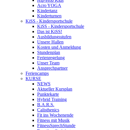
Hip-Hop Kids
Acro YOGA
Kindertanz
Kinderturnen
KiSS - Kindersportschule
KiSS - Kindersportschule
Das ist KiSS!
Ausbildungsstufen
Unsere Hallen
Kosten und Anmeldung
Stundenplan
Ferienregelung
Unser Team
Ansprechpartner
Feriencamps
KURSE
NEWS
Aktueller Kursplan
Punktekarte
Hybrid Training
B.A.R.S.
Calisthenics
Fit ins Wochenende
Fitness mit Musik
FitnessSprechStunde