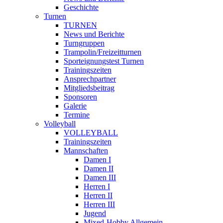
Geschichte
Turnen
TURNEN
News und Berichte
Turngruppen
Trampolin/Freizeitturnen
Sporteignungstest Turnen
Trainingszeiten
Ansprechpartner
Mitgliedsbeitrag
Sponsoren
Galerie
Termine
Volleyball
VOLLEYBALL
Trainingszeiten
Mannschaften
Damen I
Damen II
Damen III
Herren I
Herren II
Herren III
Jugend
Mixed-Hobby Allgemein