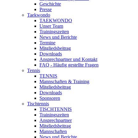
Geschichte
Presse
Taekwondo
TAEKWONDO
Unser Team
Trainingszeiten
News und Berichte
Termine
Mitgliedsbeitrag
Downloads
Ansprechpartner und Kontakt
FAQ - Häufig gestellte Fragen
Tennis
TENNIS
Mannschaften & Training
Mitgliedsbeitrag
Downloads
Sponsoren
Tischtennis
TISCHTENNIS
Trainingszeiten
Ansprechpartner
Mitgliedsbeitrag
Mannschaften
News und Berichte