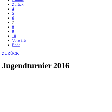
Zurück
4
5
6
7
8
9
10
Vorwärts
Ende
ZURÜCK
Jugendturnier 2016