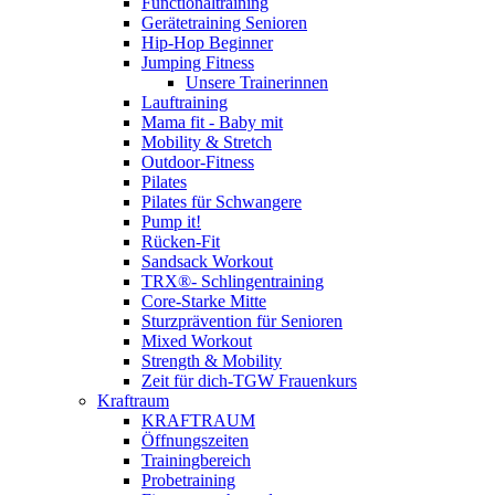
Functionaltraining
Gerätetraining Senioren
Hip-Hop Beginner
Jumping Fitness
Unsere Trainerinnen
Lauftraining
Mama fit - Baby mit
Mobility & Stretch
Outdoor-Fitness
Pilates
Pilates für Schwangere
Pump it!
Rücken-Fit
Sandsack Workout
TRX®- Schlingentraining
Core-Starke Mitte
Sturzprävention für Senioren
Mixed Workout
Strength & Mobility
Zeit für dich-TGW Frauenkurs
Kraftraum
KRAFTRAUM
Öffnungszeiten
Trainingbereich
Probetraining