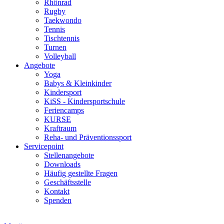
Rhönrad
Rugby
Taekwondo
Tennis
Tischtennis
Turnen
Volleyball
Angebote
Yoga
Babys & Kleinkinder
Kindersport
KiSS - Kindersportschule
Feriencamps
KURSE
Kraftraum
Reha- und Präventionssport
Servicepoint
Stellenangebote
Downloads
Häufig gestellte Fragen
Geschäftsstelle
Kontakt
Spenden