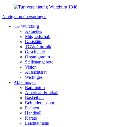
Navigation überspringen
TG Würzburg
Aktuelles
Mitgliedschaft
Gaststätte
TGW-Chronik
Geschichte
Organigramm
Stellenangebote
Vision
Aufsichtsrat
Wichtiges
Abteilungen
Badminton
American Football
Basketball
Behindertensport
Fechten
Handball
Karate
Leichtathletik