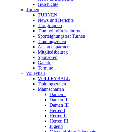
Geschichte
Turnen
TURNEN
News und Berichte
Turngruppen
Trampolin/Freizeitturnen
Sporteignungstest Turnen
Trainingszeiten
Ansprechpartner
Mitgliedsbeitrag
Sponsoren
Galerie
Termine
Volleyball
VOLLEYBALL
Trainingszeiten
Mannschaften
Damen I
Damen II
Damen III
Herren I
Herren II
Herren III
Jugend
Mixed-Hobby Allgemein