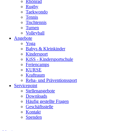
Rhönrad
Rugby
Taekwondo
Tennis
Tischtennis
Turnen
Volleyball
Angebote
Yoga
Babys & Kleinkinder
Kindersport
KiSS - Kindersportschule
Feriencamps
KURSE
Kraftraum
Reha- und Präventionssport
Servicepoint
Stellenangebote
Downloads
Häufig gestellte Fragen
Geschäftsstelle
Kontakt
Spenden