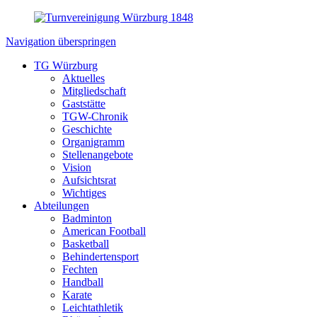
Navigation überspringen
TG Würzburg
Aktuelles
Mitgliedschaft
Gaststätte
TGW-Chronik
Geschichte
Organigramm
Stellenangebote
Vision
Aufsichtsrat
Wichtiges
Abteilungen
Badminton
American Football
Basketball
Behindertensport
Fechten
Handball
Karate
Leichtathletik