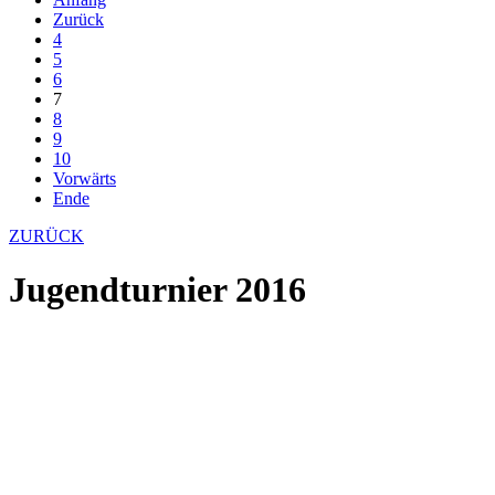
Zurück
4
5
6
7
8
9
10
Vorwärts
Ende
ZURÜCK
Jugendturnier 2016