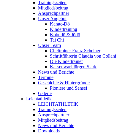
Trainingszeiten
Mitgliedsbeitrag
Ansprechpartner
Unser Angebot
Karate-Dō
Kindertraining
Kobudō & Jōdō
Tai Chi
Unser Team
Cheftrainer Franz Scheiner
Schriftführerin Claudia von Collani
Die Kindertrainer
Kassenwart Jürgen Stark
News und Berichte
Termine
Geschichte & Hintergründe
Pioniere und Sensei
Galerie
Leichtathletik
LEICHTATHLETIK
Trainingszeiten
Ansprechpartner
Mitgliedsbeitrag
News und Berichte
Downloads