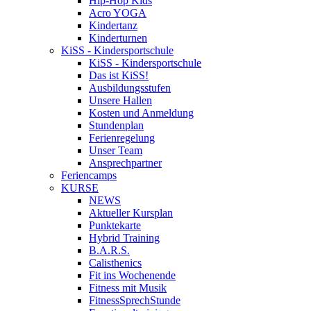
Hip-Hop Kids
Acro YOGA
Kindertanz
Kinderturnen
KiSS - Kindersportschule
KiSS - Kindersportschule
Das ist KiSS!
Ausbildungsstufen
Unsere Hallen
Kosten und Anmeldung
Stundenplan
Ferienregelung
Unser Team
Ansprechpartner
Feriencamps
KURSE
NEWS
Aktueller Kursplan
Punktekarte
Hybrid Training
B.A.R.S.
Calisthenics
Fit ins Wochenende
Fitness mit Musik
FitnessSprechStunde