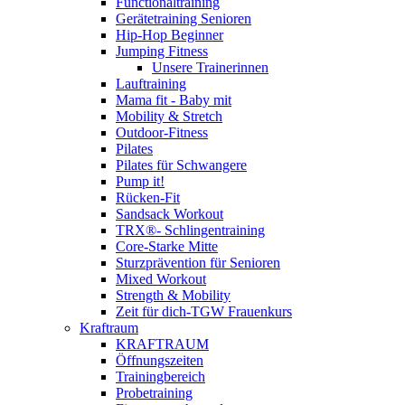
Functionaltraining
Gerätetraining Senioren
Hip-Hop Beginner
Jumping Fitness
Unsere Trainerinnen
Lauftraining
Mama fit - Baby mit
Mobility & Stretch
Outdoor-Fitness
Pilates
Pilates für Schwangere
Pump it!
Rücken-Fit
Sandsack Workout
TRX®- Schlingentraining
Core-Starke Mitte
Sturzprävention für Senioren
Mixed Workout
Strength & Mobility
Zeit für dich-TGW Frauenkurs
Kraftraum
KRAFTRAUM
Öffnungszeiten
Trainingbereich
Probetraining