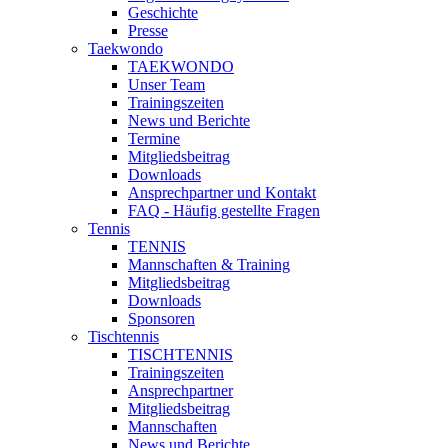
Geschichte
Presse
Taekwondo
TAEKWONDO
Unser Team
Trainingszeiten
News und Berichte
Termine
Mitgliedsbeitrag
Downloads
Ansprechpartner und Kontakt
FAQ - Häufig gestellte Fragen
Tennis
TENNIS
Mannschaften & Training
Mitgliedsbeitrag
Downloads
Sponsoren
Tischtennis
TISCHTENNIS
Trainingszeiten
Ansprechpartner
Mitgliedsbeitrag
Mannschaften
News und Berichte