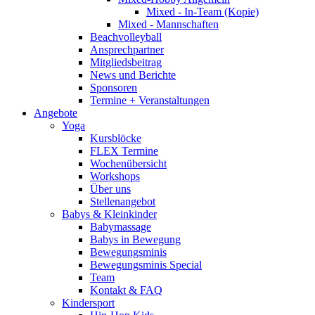
Mixed - In-Team (Kopie)
Mixed - Mannschaften
Beachvolleyball
Ansprechpartner
Mitgliedsbeitrag
News und Berichte
Sponsoren
Termine + Veranstaltungen
Angebote
Yoga
Kursblöcke
FLEX Termine
Wochenübersicht
Workshops
Über uns
Stellenangebot
Babys & Kleinkinder
Babymassage
Babys in Bewegung
Bewegungsminis
Bewegungsminis Special
Team
Kontakt & FAQ
Kindersport