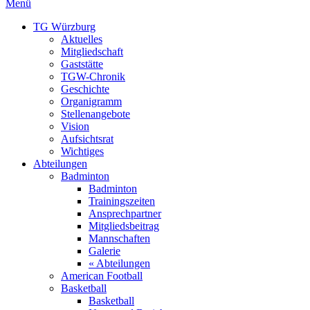
Menü
TG Würzburg
Aktuelles
Mitgliedschaft
Gaststätte
TGW-Chronik
Geschichte
Organigramm
Stellenangebote
Vision
Aufsichtsrat
Wichtiges
Abteilungen
Badminton
Badminton
Trainingszeiten
Ansprechpartner
Mitgliedsbeitrag
Mannschaften
Galerie
« Abteilungen
American Football
Basketball
Basketball