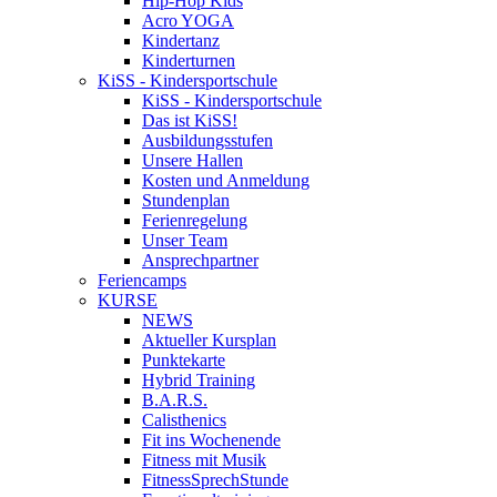
Hip-Hop Kids
Acro YOGA
Kindertanz
Kinderturnen
KiSS - Kindersportschule
KiSS - Kindersportschule
Das ist KiSS!
Ausbildungsstufen
Unsere Hallen
Kosten und Anmeldung
Stundenplan
Ferienregelung
Unser Team
Ansprechpartner
Feriencamps
KURSE
NEWS
Aktueller Kursplan
Punktekarte
Hybrid Training
B.A.R.S.
Calisthenics
Fit ins Wochenende
Fitness mit Musik
FitnessSprechStunde