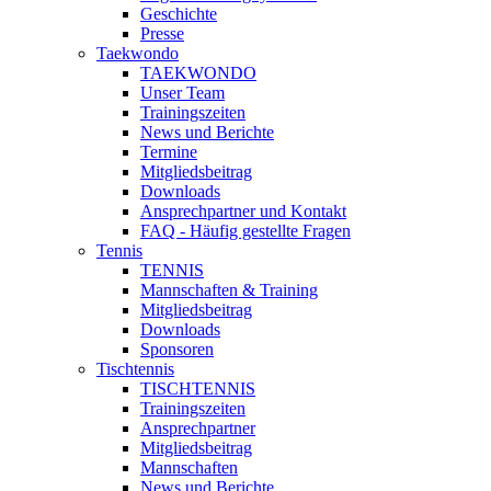
Geschichte
Presse
Taekwondo
TAEKWONDO
Unser Team
Trainingszeiten
News und Berichte
Termine
Mitgliedsbeitrag
Downloads
Ansprechpartner und Kontakt
FAQ - Häufig gestellte Fragen
Tennis
TENNIS
Mannschaften & Training
Mitgliedsbeitrag
Downloads
Sponsoren
Tischtennis
TISCHTENNIS
Trainingszeiten
Ansprechpartner
Mitgliedsbeitrag
Mannschaften
News und Berichte