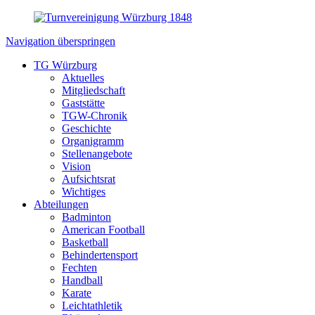
Navigation überspringen
TG Würzburg
Aktuelles
Mitgliedschaft
Gaststätte
TGW-Chronik
Geschichte
Organigramm
Stellenangebote
Vision
Aufsichtsrat
Wichtiges
Abteilungen
Badminton
American Football
Basketball
Behindertensport
Fechten
Handball
Karate
Leichtathletik