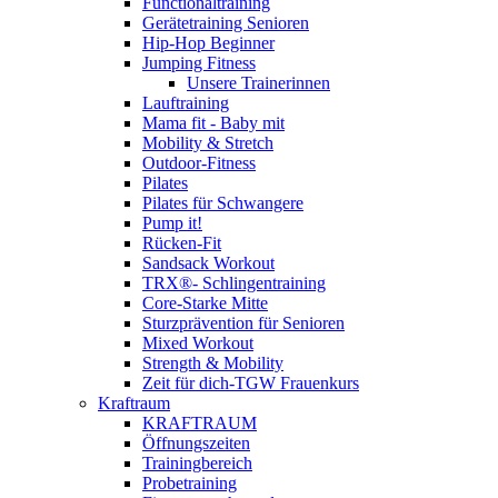
Functionaltraining
Gerätetraining Senioren
Hip-Hop Beginner
Jumping Fitness
Unsere Trainerinnen
Lauftraining
Mama fit - Baby mit
Mobility & Stretch
Outdoor-Fitness
Pilates
Pilates für Schwangere
Pump it!
Rücken-Fit
Sandsack Workout
TRX®- Schlingentraining
Core-Starke Mitte
Sturzprävention für Senioren
Mixed Workout
Strength & Mobility
Zeit für dich-TGW Frauenkurs
Kraftraum
KRAFTRAUM
Öffnungszeiten
Trainingbereich
Probetraining