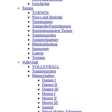
Geschichte
Turnen
TURNEN
News und Berichte
Turngruppen
Trampolin/Freizeitturnen
Sporteignungstest Turnen
Trainingszeiten
Ansprechpartner
Mitgliedsbeitrag
Sponsoren
Galerie
Termine
Volleyball
VOLLEYBALL
Trainingszeiten
Mannschaften
Damen I
Damen II
Damen III
Herren I
Herren II
Herren III
Jugend
Mixed-Hobby Allgemein