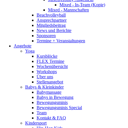
Mixed - In-Team (Kopie)
Mixed - Mannschaften
Beachvolleyball
Ansprechpartner
Mitgliedsbeitrag
News und Berichte
Sponsoren
Termine + Veranstaltungen
Angebote
Yoga
Kursblöcke
FLEX Termine
Wochenübersicht
Workshops
Über uns
Stellenangebot
Babys & Kleinkinder
Babymassage
Babys in Bewegung
Bewegungsminis
Bewegungsminis Special
Team
Kontakt & FAQ
Kindersport