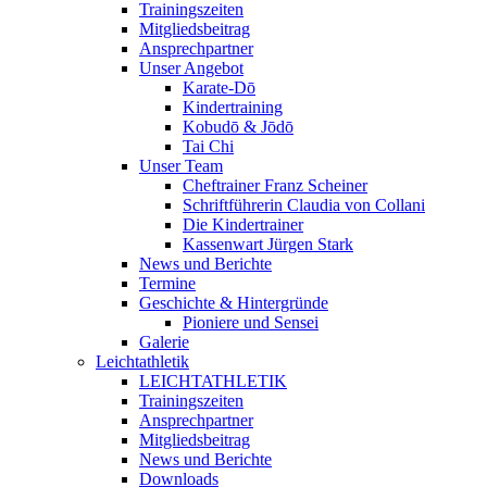
Trainingszeiten
Mitgliedsbeitrag
Ansprechpartner
Unser Angebot
Karate-Dō
Kindertraining
Kobudō & Jōdō
Tai Chi
Unser Team
Cheftrainer Franz Scheiner
Schriftführerin Claudia von Collani
Die Kindertrainer
Kassenwart Jürgen Stark
News und Berichte
Termine
Geschichte & Hintergründe
Pioniere und Sensei
Galerie
Leichtathletik
LEICHTATHLETIK
Trainingszeiten
Ansprechpartner
Mitgliedsbeitrag
News und Berichte
Downloads