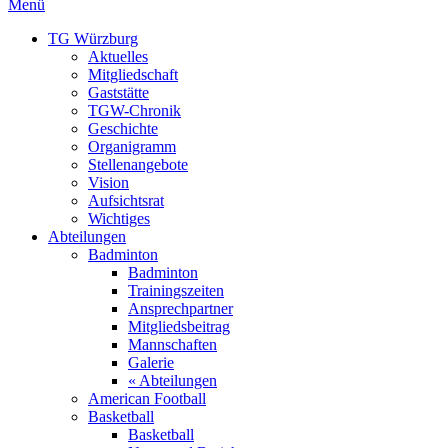
Menü
TG Würzburg
Aktuelles
Mitgliedschaft
Gaststätte
TGW-Chronik
Geschichte
Organigramm
Stellenangebote
Vision
Aufsichtsrat
Wichtiges
Abteilungen
Badminton
Badminton
Trainingszeiten
Ansprechpartner
Mitgliedsbeitrag
Mannschaften
Galerie
« Abteilungen
American Football
Basketball
Basketball