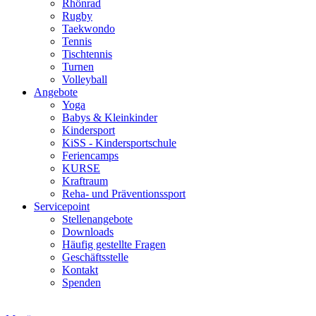
Rhönrad
Rugby
Taekwondo
Tennis
Tischtennis
Turnen
Volleyball
Angebote
Yoga
Babys & Kleinkinder
Kindersport
KiSS - Kindersportschule
Feriencamps
KURSE
Kraftraum
Reha- und Präventionssport
Servicepoint
Stellenangebote
Downloads
Häufig gestellte Fragen
Geschäftsstelle
Kontakt
Spenden