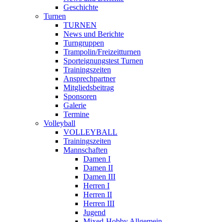
Geschichte
Turnen
TURNEN
News und Berichte
Turngruppen
Trampolin/Freizeitturnen
Sporteignungstest Turnen
Trainingszeiten
Ansprechpartner
Mitgliedsbeitrag
Sponsoren
Galerie
Termine
Volleyball
VOLLEYBALL
Trainingszeiten
Mannschaften
Damen I
Damen II
Damen III
Herren I
Herren II
Herren III
Jugend
Mixed-Hobby Allgemein