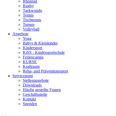
Rhönrad
Rugby
Taekwondo
Tennis
Tischtennis
Turnen
Volleyball
Angebote
Yoga
Babys & Kleinkinder
Kindersport
KiSS - Kindersportschule
Feriencamps
KURSE
Kraftraum
Reha- und Präventionssport
Servicepoint
Stellenangebote
Downloads
Häufig gestellte Fragen
Geschäftsstelle
Kontakt
Spenden