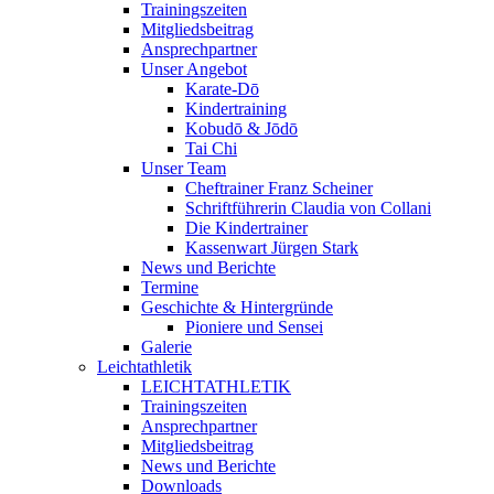
Trainingszeiten
Mitgliedsbeitrag
Ansprechpartner
Unser Angebot
Karate-Dō
Kindertraining
Kobudō & Jōdō
Tai Chi
Unser Team
Cheftrainer Franz Scheiner
Schriftführerin Claudia von Collani
Die Kindertrainer
Kassenwart Jürgen Stark
News und Berichte
Termine
Geschichte & Hintergründe
Pioniere und Sensei
Galerie
Leichtathletik
LEICHTATHLETIK
Trainingszeiten
Ansprechpartner
Mitgliedsbeitrag
News und Berichte
Downloads