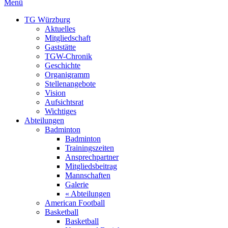
Menü
TG Würzburg
Aktuelles
Mitgliedschaft
Gaststätte
TGW-Chronik
Geschichte
Organigramm
Stellenangebote
Vision
Aufsichtsrat
Wichtiges
Abteilungen
Badminton
Badminton
Trainingszeiten
Ansprechpartner
Mitgliedsbeitrag
Mannschaften
Galerie
« Abteilungen
American Football
Basketball
Basketball