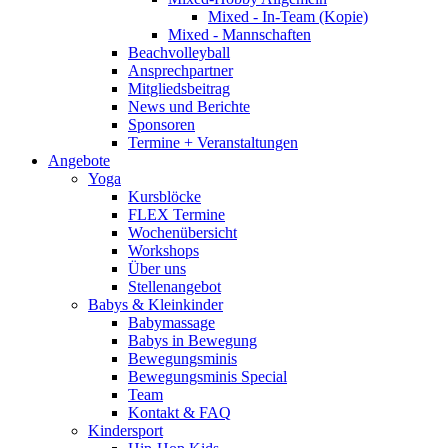
Mixed - In-Team (Kopie)
Mixed - Mannschaften
Beachvolleyball
Ansprechpartner
Mitgliedsbeitrag
News und Berichte
Sponsoren
Termine + Veranstaltungen
Angebote
Yoga
Kursblöcke
FLEX Termine
Wochenübersicht
Workshops
Über uns
Stellenangebot
Babys & Kleinkinder
Babymassage
Babys in Bewegung
Bewegungsminis
Bewegungsminis Special
Team
Kontakt & FAQ
Kindersport