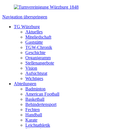
Navigation überspringen
TG Würzburg
Aktuelles
Mitgliedschaft
Gaststätte
TGW-Chronik
Geschichte
Organigramm
Stellenangebote
Vision
Aufsichtsrat
Wichtiges
Abteilungen
Badminton
American Football
Basketball
Behindertensport
Fechten
Handball
Karate
Leichtathletik