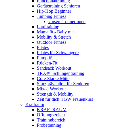
Functionaltraining
Gerätetraining Senioren
Hip-Hop Beginner
Jumping Fitness
Unsere Trainerinnen
Lauftraining
Mama fit - Baby mit
Mobility & Stretch
Outdoor-Fitness
Pilates
Pilates für Schwangere
Pump it!
Rücken-Fit
Sandsack Workout
TRX®- Schlingentraining
Core-Starke Mitte
Sturzprävention für Senioren
Mixed Workout
Strength & Mobility
Zeit für dich-TGW Frauenkurs
Kraftraum
KRAFTRAUM
Öffnungszeiten
Trainingbereich
Probetraining