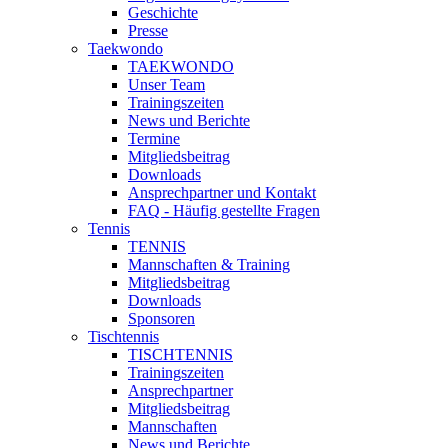
Geschichte
Presse
Taekwondo
TAEKWONDO
Unser Team
Trainingszeiten
News und Berichte
Termine
Mitgliedsbeitrag
Downloads
Ansprechpartner und Kontakt
FAQ - Häufig gestellte Fragen
Tennis
TENNIS
Mannschaften & Training
Mitgliedsbeitrag
Downloads
Sponsoren
Tischtennis
TISCHTENNIS
Trainingszeiten
Ansprechpartner
Mitgliedsbeitrag
Mannschaften
News und Berichte