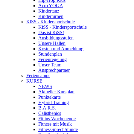
Hip-Hop Kids
Acro YOGA
Kindertanz
Kinderturnen
KiSS - Kindersportschule
KiSS - Kindersportschule
Das ist KiSS!
Ausbildungsstufen
Unsere Hallen
Kosten und Anmeldung
Stundenplan
Ferienregelung
Unser Team
Ansprechpartner
Feriencamps
KURSE
NEWS
Aktueller Kursplan
Punktekarte
Hybrid Training
B.A.R.S.
Calisthenics
Fit ins Wochenende
Fitness mit Musik
FitnessSprechStunde