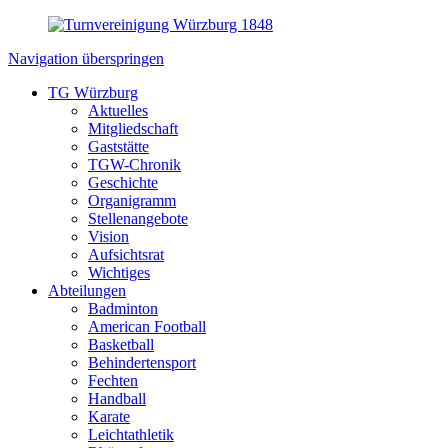
Navigation überspringen
TG Würzburg
Aktuelles
Mitgliedschaft
Gaststätte
TGW-Chronik
Geschichte
Organigramm
Stellenangebote
Vision
Aufsichtsrat
Wichtiges
Abteilungen
Badminton
American Football
Basketball
Behindertensport
Fechten
Handball
Karate
Leichtathletik