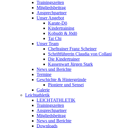
Trainingszeiten
Mitgliedsbeitrag
Ansprechpartner
Unser Angebot
Karate-Dō
Kindertraining
Kobudō & Jōdō
Tai Chi
Unser Team
Cheftrainer Franz Scheiner
Schriftführerin Claudia von Collani
Die Kindertrainer
Kassenwart Jürgen Stark
News und Berichte
Termine
Geschichte & Hintergründe
Pioniere und Sensei
Galerie
Leichtathletik
LEICHTATHLETIK
Trainingszeiten
Ansprechpartner
Mitgliedsbeitrag
News und Berichte
Downloads