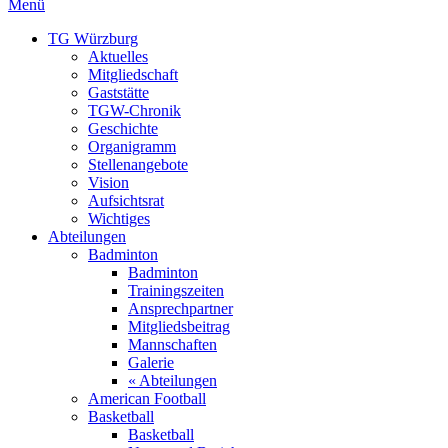
Menü
TG Würzburg
Aktuelles
Mitgliedschaft
Gaststätte
TGW-Chronik
Geschichte
Organigramm
Stellenangebote
Vision
Aufsichtsrat
Wichtiges
Abteilungen
Badminton
Badminton
Trainingszeiten
Ansprechpartner
Mitgliedsbeitrag
Mannschaften
Galerie
« Abteilungen
American Football
Basketball
Basketball