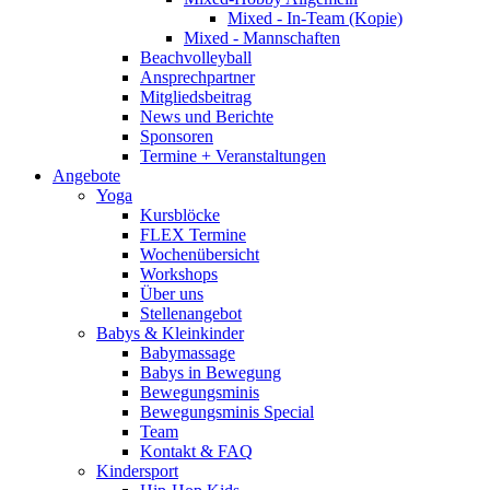
Mixed - In-Team (Kopie)
Mixed - Mannschaften
Beachvolleyball
Ansprechpartner
Mitgliedsbeitrag
News und Berichte
Sponsoren
Termine + Veranstaltungen
Angebote
Yoga
Kursblöcke
FLEX Termine
Wochenübersicht
Workshops
Über uns
Stellenangebot
Babys & Kleinkinder
Babymassage
Babys in Bewegung
Bewegungsminis
Bewegungsminis Special
Team
Kontakt & FAQ
Kindersport