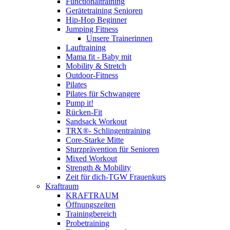
Functionaltraining
Gerätetraining Senioren
Hip-Hop Beginner
Jumping Fitness
Unsere Trainerinnen
Lauftraining
Mama fit - Baby mit
Mobility & Stretch
Outdoor-Fitness
Pilates
Pilates für Schwangere
Pump it!
Rücken-Fit
Sandsack Workout
TRX®- Schlingentraining
Core-Starke Mitte
Sturzprävention für Senioren
Mixed Workout
Strength & Mobility
Zeit für dich-TGW Frauenkurs
Kraftraum
KRAFTRAUM
Öffnungszeiten
Trainingbereich
Probetraining