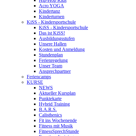
Hip-Hop Kids
Acro YOGA
Kindertanz
Kinderturnen
KiSS - Kindersportschule
KiSS - Kindersportschule
Das ist KiSS!
Ausbildungsstufen
Unsere Hallen
Kosten und Anmeldung
Stundenplan
Ferienregelung
Unser Team
Ansprechpartner
Feriencamps
KURSE
NEWS
Aktueller Kursplan
Punktekarte
Hybrid Training
B.A.R.S.
Calisthenics
Fit ins Wochenende
Fitness mit Musik
FitnessSprechStunde