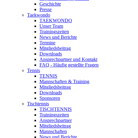
Geschichte
Presse
Taekwondo
TAEKWONDO
Unser Team
Trainingszeiten
News und Berichte
Termine
Mitgliedsbeitrag
Downloads
Ansprechpartner und Kontakt
FAQ - Häufig gestellte Fragen
Tennis
TENNIS
Mannschaften & Training
Mitgliedsbeitrag
Downloads
Sponsoren
Tischtennis
TISCHTENNIS
Trainingszeiten
Ansprechpartner
Mitgliedsbeitrag
Mannschaften
News und Berichte