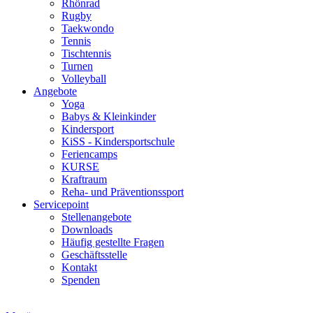
Rhönrad
Rugby
Taekwondo
Tennis
Tischtennis
Turnen
Volleyball
Angebote
Yoga
Babys & Kleinkinder
Kindersport
KiSS - Kindersportschule
Feriencamps
KURSE
Kraftraum
Reha- und Präventionssport
Servicepoint
Stellenangebote
Downloads
Häufig gestellte Fragen
Geschäftsstelle
Kontakt
Spenden