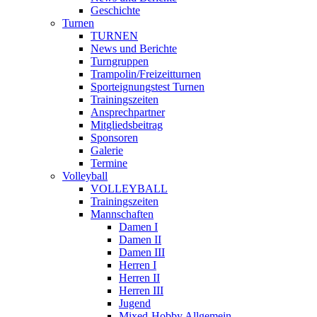
Geschichte
Turnen
TURNEN
News und Berichte
Turngruppen
Trampolin/Freizeitturnen
Sporteignungstest Turnen
Trainingszeiten
Ansprechpartner
Mitgliedsbeitrag
Sponsoren
Galerie
Termine
Volleyball
VOLLEYBALL
Trainingszeiten
Mannschaften
Damen I
Damen II
Damen III
Herren I
Herren II
Herren III
Jugend
Mixed-Hobby Allgemein