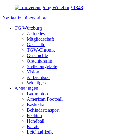
Navigation überspringen
TG Würzburg
Aktuelles
Mitgliedschaft
Gaststätte
TGW-Chronik
Geschichte
Organigramm
Stellenangebote
Vision
Aufsichtsrat
Wichtiges
Abteilungen
Badminton
American Football
Basketball
Behindertensport
Fechten
Handball
Karate
Leichtathletik