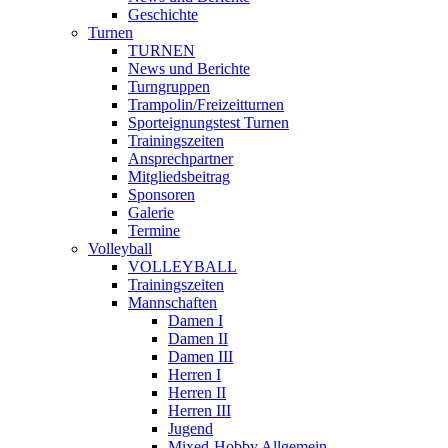
Geschichte
Turnen
TURNEN
News und Berichte
Turngruppen
Trampolin/Freizeitturnen
Sporteignungstest Turnen
Trainingszeiten
Ansprechpartner
Mitgliedsbeitrag
Sponsoren
Galerie
Termine
Volleyball
VOLLEYBALL
Trainingszeiten
Mannschaften
Damen I
Damen II
Damen III
Herren I
Herren II
Herren III
Jugend
Mixed-Hobby Allgemein