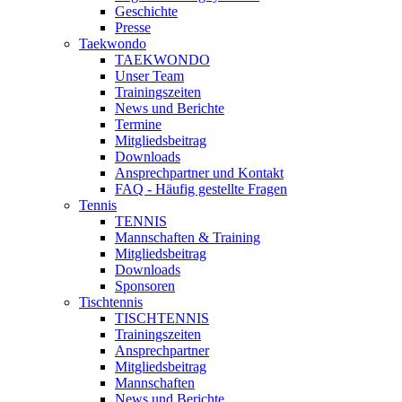
Geschichte
Presse
Taekwondo
TAEKWONDO
Unser Team
Trainingszeiten
News und Berichte
Termine
Mitgliedsbeitrag
Downloads
Ansprechpartner und Kontakt
FAQ - Häufig gestellte Fragen
Tennis
TENNIS
Mannschaften & Training
Mitgliedsbeitrag
Downloads
Sponsoren
Tischtennis
TISCHTENNIS
Trainingszeiten
Ansprechpartner
Mitgliedsbeitrag
Mannschaften
News und Berichte