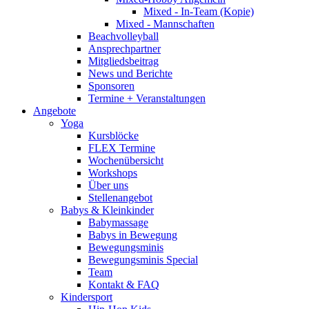
Mixed - In-Team (Kopie)
Mixed - Mannschaften
Beachvolleyball
Ansprechpartner
Mitgliedsbeitrag
News und Berichte
Sponsoren
Termine + Veranstaltungen
Angebote
Yoga
Kursblöcke
FLEX Termine
Wochenübersicht
Workshops
Über uns
Stellenangebot
Babys & Kleinkinder
Babymassage
Babys in Bewegung
Bewegungsminis
Bewegungsminis Special
Team
Kontakt & FAQ
Kindersport