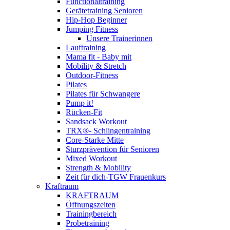
Functionaltraining
Gerätetraining Senioren
Hip-Hop Beginner
Jumping Fitness
Unsere Trainerinnen
Lauftraining
Mama fit - Baby mit
Mobility & Stretch
Outdoor-Fitness
Pilates
Pilates für Schwangere
Pump it!
Rücken-Fit
Sandsack Workout
TRX®- Schlingentraining
Core-Starke Mitte
Sturzprävention für Senioren
Mixed Workout
Strength & Mobility
Zeit für dich-TGW Frauenkurs
Kraftraum
KRAFTRAUM
Öffnungszeiten
Trainingbereich
Probetraining