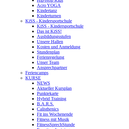
Hip-Hop Kids
Acro YOGA
Kindertanz
Kinderturnen
KiSS - Kindersportschule
KiSS - Kindersportschule
Das ist KiSS!
Ausbildungsstufen
Unsere Hallen
Kosten und Anmeldung
Stundenplan
Ferienregelung
Unser Team
Ansprechpartner
Feriencamps
KURSE
NEWS
Aktueller Kursplan
Punktekarte
Hybrid Training
B.A.R.S.
Calisthenics
Fit ins Wochenende
Fitness mit Musik
FitnessSprechStunde