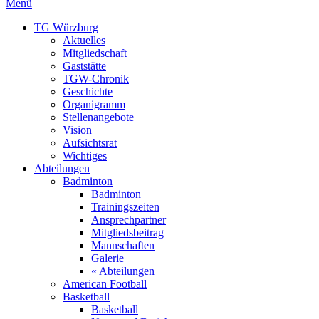
Menü
TG Würzburg
Aktuelles
Mitgliedschaft
Gaststätte
TGW-Chronik
Geschichte
Organigramm
Stellenangebote
Vision
Aufsichtsrat
Wichtiges
Abteilungen
Badminton
Badminton
Trainingszeiten
Ansprechpartner
Mitgliedsbeitrag
Mannschaften
Galerie
« Abteilungen
American Football
Basketball
Basketball