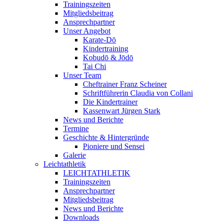
Trainingszeiten
Mitgliedsbeitrag
Ansprechpartner
Unser Angebot
Karate-Dō
Kindertraining
Kobudō & Jōdō
Tai Chi
Unser Team
Cheftrainer Franz Scheiner
Schriftführerin Claudia von Collani
Die Kindertrainer
Kassenwart Jürgen Stark
News und Berichte
Termine
Geschichte & Hintergründe
Pioniere und Sensei
Galerie
Leichtathletik
LEICHTATHLETIK
Trainingszeiten
Ansprechpartner
Mitgliedsbeitrag
News und Berichte
Downloads