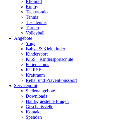
Rhönrad
Rugby
Taekwondo
Tennis
Tischtennis
Turnen
Volleyball
Angebote
Yoga
Babys & Kleinkinder
Kindersport
KiSS - Kindersportschule
Feriencamps
KURSE
Kraftraum
Reha- und Präventionssport
Servicepoint
Stellenangebote
Downloads
Häufig gestellte Fragen
Geschäftsstelle
Kontakt
Spenden