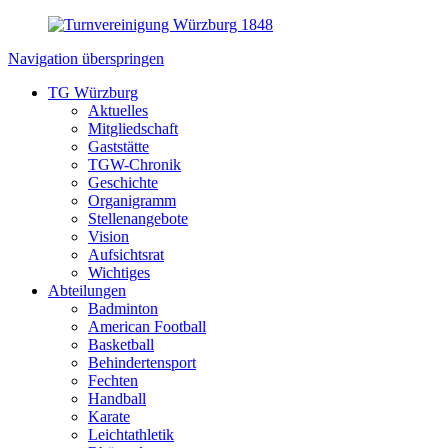
Navigation überspringen
TG Würzburg
Aktuelles
Mitgliedschaft
Gaststätte
TGW-Chronik
Geschichte
Organigramm
Stellenangebote
Vision
Aufsichtsrat
Wichtiges
Abteilungen
Badminton
American Football
Basketball
Behindertensport
Fechten
Handball
Karate
Leichtathletik