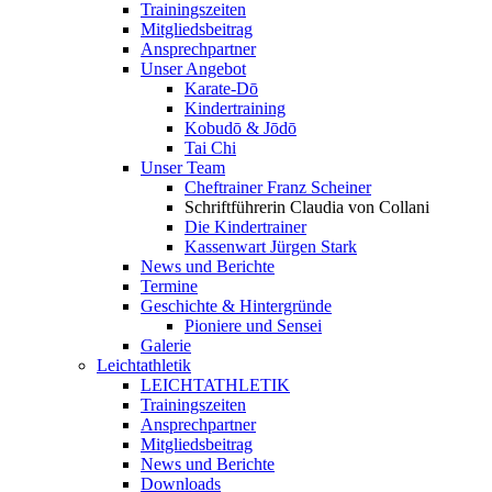
Trainingszeiten
Mitgliedsbeitrag
Ansprechpartner
Unser Angebot
Karate-Dō
Kindertraining
Kobudō & Jōdō
Tai Chi
Unser Team
Cheftrainer Franz Scheiner
Schriftführerin Claudia von Collani
Die Kindertrainer
Kassenwart Jürgen Stark
News und Berichte
Termine
Geschichte & Hintergründe
Pioniere und Sensei
Galerie
Leichtathletik
LEICHTATHLETIK
Trainingszeiten
Ansprechpartner
Mitgliedsbeitrag
News und Berichte
Downloads