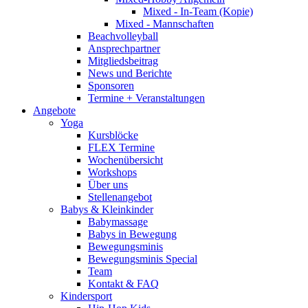
Mixed - In-Team (Kopie)
Mixed - Mannschaften
Beachvolleyball
Ansprechpartner
Mitgliedsbeitrag
News und Berichte
Sponsoren
Termine + Veranstaltungen
Angebote
Yoga
Kursblöcke
FLEX Termine
Wochenübersicht
Workshops
Über uns
Stellenangebot
Babys & Kleinkinder
Babymassage
Babys in Bewegung
Bewegungsminis
Bewegungsminis Special
Team
Kontakt & FAQ
Kindersport