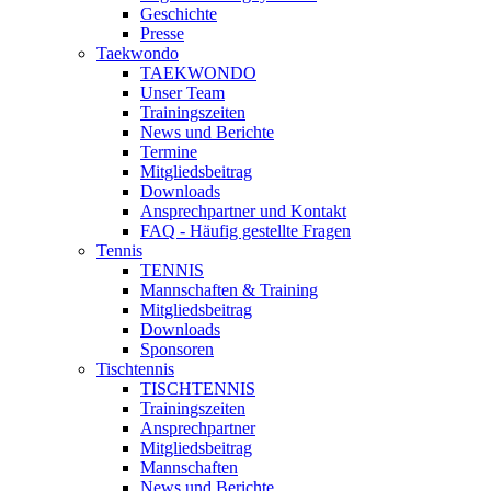
Geschichte
Presse
Taekwondo
TAEKWONDO
Unser Team
Trainingszeiten
News und Berichte
Termine
Mitgliedsbeitrag
Downloads
Ansprechpartner und Kontakt
FAQ - Häufig gestellte Fragen
Tennis
TENNIS
Mannschaften & Training
Mitgliedsbeitrag
Downloads
Sponsoren
Tischtennis
TISCHTENNIS
Trainingszeiten
Ansprechpartner
Mitgliedsbeitrag
Mannschaften
News und Berichte