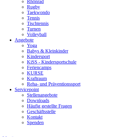
Rhönrad
Rugby
Taekwondo
Tennis
Tischtennis
Turnen
Volleyball
Angebote
Yoga
Babys & Kleinkinder
Kindersport
KiSS - Kindersportschule
Feriencamps
KURSE
Kraftraum
Reha- und Präventionssport
Servicepoint
Stellenangebote
Downloads
Häufig gestellte Fragen
Geschäftsstelle
Kontakt
Spenden