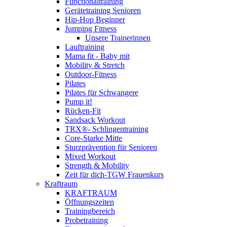
Functionaltraining
Gerätetraining Senioren
Hip-Hop Beginner
Jumping Fitness
Unsere Trainerinnen
Lauftraining
Mama fit - Baby mit
Mobility & Stretch
Outdoor-Fitness
Pilates
Pilates für Schwangere
Pump it!
Rücken-Fit
Sandsack Workout
TRX®- Schlingentraining
Core-Starke Mitte
Sturzprävention für Senioren
Mixed Workout
Strength & Mobility
Zeit für dich-TGW Frauenkurs
Kraftraum
KRAFTRAUM
Öffnungszeiten
Trainingbereich
Probetraining