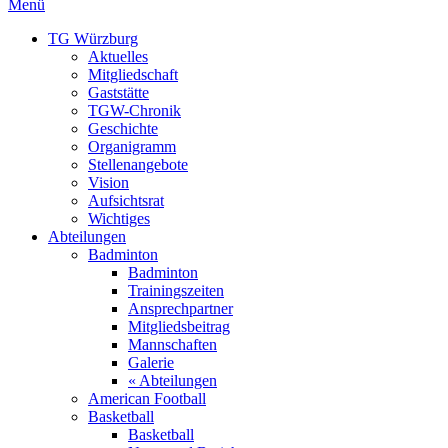
Menü
TG Würzburg
Aktuelles
Mitgliedschaft
Gaststätte
TGW-Chronik
Geschichte
Organigramm
Stellenangebote
Vision
Aufsichtsrat
Wichtiges
Abteilungen
Badminton
Badminton
Trainingszeiten
Ansprechpartner
Mitgliedsbeitrag
Mannschaften
Galerie
« Abteilungen
American Football
Basketball
Basketball