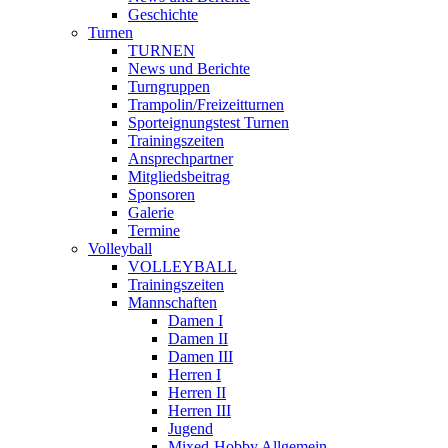
Geschichte
Turnen
TURNEN
News und Berichte
Turngruppen
Trampolin/Freizeitturnen
Sporteignungstest Turnen
Trainingszeiten
Ansprechpartner
Mitgliedsbeitrag
Sponsoren
Galerie
Termine
Volleyball
VOLLEYBALL
Trainingszeiten
Mannschaften
Damen I
Damen II
Damen III
Herren I
Herren II
Herren III
Jugend
Mixed-Hobby Allgemein