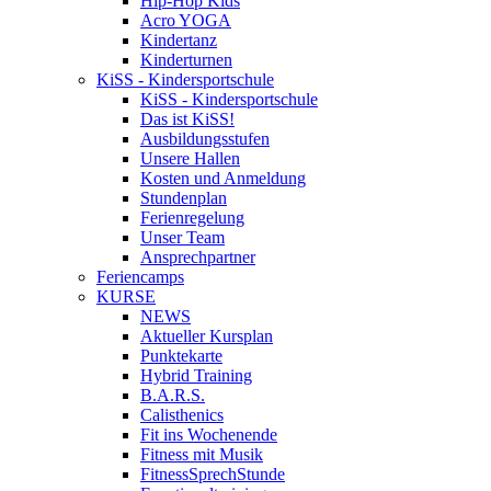
Hip-Hop Kids
Acro YOGA
Kindertanz
Kinderturnen
KiSS - Kindersportschule
KiSS - Kindersportschule
Das ist KiSS!
Ausbildungsstufen
Unsere Hallen
Kosten und Anmeldung
Stundenplan
Ferienregelung
Unser Team
Ansprechpartner
Feriencamps
KURSE
NEWS
Aktueller Kursplan
Punktekarte
Hybrid Training
B.A.R.S.
Calisthenics
Fit ins Wochenende
Fitness mit Musik
FitnessSprechStunde