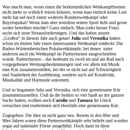
Was macht man, wenn einen die herkömmlichen Wettkampfformen
nicht mehr so wirklich reizen können, wenn man einfach keine Lust
mehr hat auf noch einen weiteren Rundenwettkampf oder
Bayernpokal? Wenn man aber trotzdem seinen Sport liebt und gerne
weiter betreiben möchte? Ganz einfach: Man (oder besser Frau)
sucht sich neue Herausforderungen. Und das haben unsere
„Großen“ in diesem Jahr auch getan!
Julia
und
Veronika
hatten
schon im letzten Jahr einen interessanten Wettkampf entdeckt: Die
Baden-Würtemberischen Pokalwettkämpfe, bei denen unter
anderem auch ein Wettkampf im Partnerturnen ausgeschrieben
wurde. Partnerturnen – das bedeutet zu zweit im und am Rad nach
vorgegebenen Wertungsbestimmungen und vor allem mit Musik
eine Kür zusammenstellen, bei der es nicht nur auf Schwierigkeit
und Sauberkeit der Ausführung, sondern auch auf Kreativität,
Musikalität und Harmonie ankommt.
Und so begannen Julia und Veronika, sich eine gemeinsame Kür
zusammenzustellen. Und da die beiden so viel Spaß an der ganzen
Sache hatten, wollten auch
Carolin
und
Tamara
ihr Glück
versuchen und erarbeiteten sich ebenfalls eine gemeinsame Kür.
Zugegeben: Die Idee ist nicht ganz neu. Bereits in den 80er und
90er-Jahren waren diese Partnerwettkämpfe sehr beliebt und wurden
sogar auf nationaler Ebene ausgeführt. Doch dann ist diese