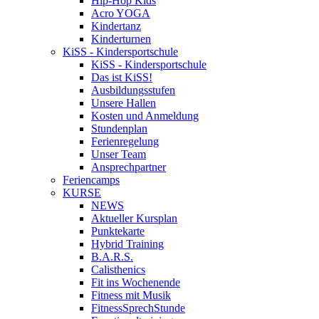
Hip-Hop Kids
Acro YOGA
Kindertanz
Kinderturnen
KiSS - Kindersportschule
KiSS - Kindersportschule
Das ist KiSS!
Ausbildungsstufen
Unsere Hallen
Kosten und Anmeldung
Stundenplan
Ferienregelung
Unser Team
Ansprechpartner
Feriencamps
KURSE
NEWS
Aktueller Kursplan
Punktekarte
Hybrid Training
B.A.R.S.
Calisthenics
Fit ins Wochenende
Fitness mit Musik
FitnessSprechStunde