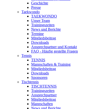
Geschichte
Presse
Taekwondo
TAEKWONDO
Unser Team
Trainingszeiten
News und Berichte
Termine
Mitgliedsbeitrag
Downloads
Ansprechpartner und Kontakt
FAQ - Häufig gestellte Fragen
Tennis
TENNIS
Mannschaften & Training
Mitgliedsbeitrag
Downloads
Sponsoren
Tischtennis
TISCHTENNIS
Trainingszeiten
Ansprechpartner
Mitgliedsbeitrag
Mannschaften
News und Berichte