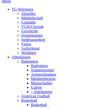
Menü
TG Würzburg
Aktuelles
Mitgliedschaft
Gaststätte
TGW-Chronik
Geschichte
Organigramm
Stellenangebote
Vision
Aufsichtsrat
Wichtiges
Abteilungen
Badminton
Badminton
Trainingszeiten
Ansprechpartner
Mitgliedsbeitrag
Mannschaften
Galerie
« Abteilungen
American Football
Basketball
Basketball