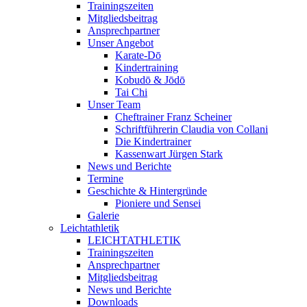
Trainingszeiten
Mitgliedsbeitrag
Ansprechpartner
Unser Angebot
Karate-Dō
Kindertraining
Kobudō & Jōdō
Tai Chi
Unser Team
Cheftrainer Franz Scheiner
Schriftführerin Claudia von Collani
Die Kindertrainer
Kassenwart Jürgen Stark
News und Berichte
Termine
Geschichte & Hintergründe
Pioniere und Sensei
Galerie
Leichtathletik
LEICHTATHLETIK
Trainingszeiten
Ansprechpartner
Mitgliedsbeitrag
News und Berichte
Downloads