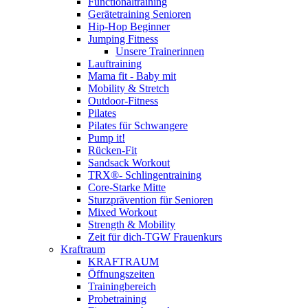
Functionaltraining
Gerätetraining Senioren
Hip-Hop Beginner
Jumping Fitness
Unsere Trainerinnen
Lauftraining
Mama fit - Baby mit
Mobility & Stretch
Outdoor-Fitness
Pilates
Pilates für Schwangere
Pump it!
Rücken-Fit
Sandsack Workout
TRX®- Schlingentraining
Core-Starke Mitte
Sturzprävention für Senioren
Mixed Workout
Strength & Mobility
Zeit für dich-TGW Frauenkurs
Kraftraum
KRAFTRAUM
Öffnungszeiten
Trainingbereich
Probetraining