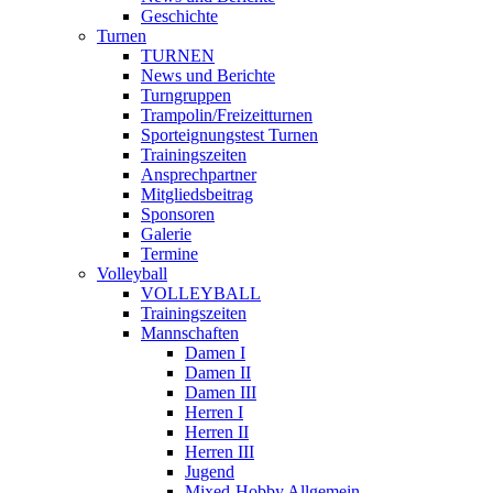
Geschichte
Turnen
TURNEN
News und Berichte
Turngruppen
Trampolin/Freizeitturnen
Sporteignungstest Turnen
Trainingszeiten
Ansprechpartner
Mitgliedsbeitrag
Sponsoren
Galerie
Termine
Volleyball
VOLLEYBALL
Trainingszeiten
Mannschaften
Damen I
Damen II
Damen III
Herren I
Herren II
Herren III
Jugend
Mixed-Hobby Allgemein