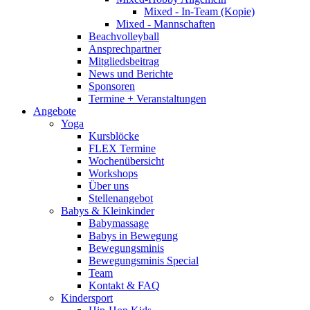
Mixed - In-Team (Kopie)
Mixed - Mannschaften
Beachvolleyball
Ansprechpartner
Mitgliedsbeitrag
News und Berichte
Sponsoren
Termine + Veranstaltungen
Angebote
Yoga
Kursblöcke
FLEX Termine
Wochenübersicht
Workshops
Über uns
Stellenangebot
Babys & Kleinkinder
Babymassage
Babys in Bewegung
Bewegungsminis
Bewegungsminis Special
Team
Kontakt & FAQ
Kindersport