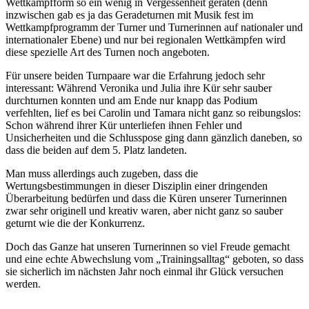
Wettkampfform so ein wenig in Vergessenheit geraten (denn
inzwischen gab es ja das Geradeturnen mit Musik fest im
Wettkampfprogramm der Turner und Turnerinnen auf nationaler und
internationaler Ebene) und nur bei regionalen Wettkämpfen wird
diese spezielle Art des Turnen noch angeboten.
Für unsere beiden Turnpaare war die Erfahrung jedoch sehr
interessant: Während Veronika und Julia ihre Kür sehr sauber
durchturnen konnten und am Ende nur knapp das Podium
verfehlten, lief es bei Carolin und Tamara nicht ganz so reibungslos:
Schon während ihrer Kür unterliefen ihnen Fehler und
Unsicherheiten und die Schlusspose ging dann gänzlich daneben, so
dass die beiden auf dem 5. Platz landeten.
Man muss allerdings auch zugeben, dass die
Wertungsbestimmungen in dieser Disziplin einer dringenden
Überarbeitung bedürfen und dass die Küren unserer Turnerinnen
zwar sehr originell und kreativ waren, aber nicht ganz so sauber
geturnt wie die der Konkurrenz.
Doch das Ganze hat unseren Turnerinnen so viel Freude gemacht
und eine echte Abwechslung vom „Trainingsalltag“ geboten, so dass
sie sicherlich im nächsten Jahr noch einmal ihr Glück versuchen
werden.