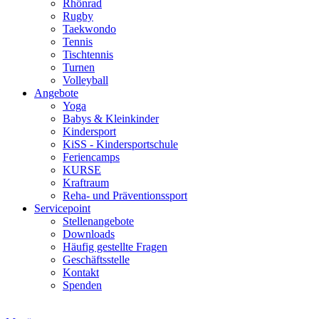
Rhönrad
Rugby
Taekwondo
Tennis
Tischtennis
Turnen
Volleyball
Angebote
Yoga
Babys & Kleinkinder
Kindersport
KiSS - Kindersportschule
Feriencamps
KURSE
Kraftraum
Reha- und Präventionssport
Servicepoint
Stellenangebote
Downloads
Häufig gestellte Fragen
Geschäftsstelle
Kontakt
Spenden