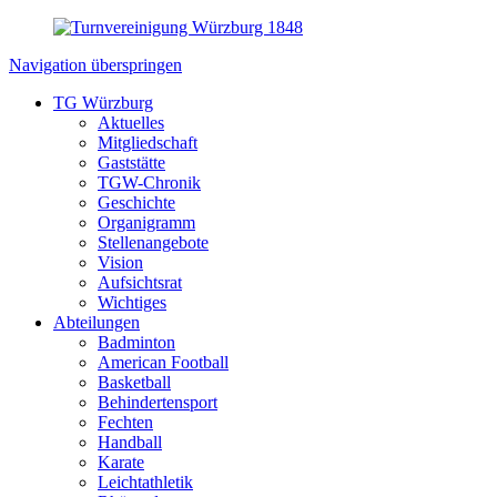
Navigation überspringen
TG Würzburg
Aktuelles
Mitgliedschaft
Gaststätte
TGW-Chronik
Geschichte
Organigramm
Stellenangebote
Vision
Aufsichtsrat
Wichtiges
Abteilungen
Badminton
American Football
Basketball
Behindertensport
Fechten
Handball
Karate
Leichtathletik