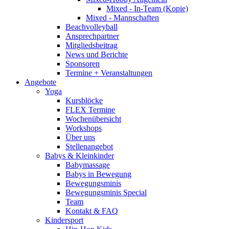
Mixed - In-Team (Kopie)
Mixed - Mannschaften
Beachvolleyball
Ansprechpartner
Mitgliedsbeitrag
News und Berichte
Sponsoren
Termine + Veranstaltungen
Angebote
Yoga
Kursblöcke
FLEX Termine
Wochenübersicht
Workshops
Über uns
Stellenangebot
Babys & Kleinkinder
Babymassage
Babys in Bewegung
Bewegungsminis
Bewegungsminis Special
Team
Kontakt & FAQ
Kindersport