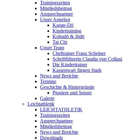
Trainingszeiten
Mitgliedsbeitrag
Ansprechpartner
Unser Angebot
Karate-Dō
Kindertraining
Kobudō & Jōdō
Tai Chi
Unser Team
Cheftrainer Franz Scheiner
Schriftführerin Claudia von Collani
Die Kindertrainer
Kassenwart Jürgen Stark
News und Berichte
Termine
Geschichte & Hintergründe
Pioniere und Sensei
Galerie
Leichtathletik
LEICHTATHLETIK
Trainingszeiten
Ansprechpartner
Mitgliedsbeitrag
News und Berichte
Downloads