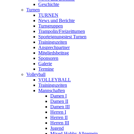
Geschichte
Turnen
TURNEN
News und Berichte
Turngruppen
Trampolin/Freizeitturnen
Sporteignungstest Turnen
Trainingszeiten
Ansprechpartner
Mitgliedsbeitrag
Sponsoren
Galerie
Termine
Volleyball
VOLLEYBALL
Trainingszeiten
Mannschaften
Damen I
Damen II
Damen III
Herren I
Herren II
Herren III
Jugend
Mixed-Hobby Allgemein