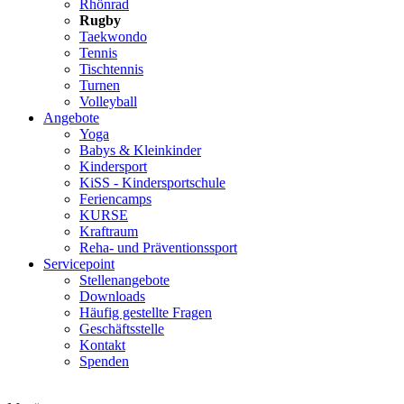
Rhönrad
Rugby
Taekwondo
Tennis
Tischtennis
Turnen
Volleyball
Angebote
Yoga
Babys & Kleinkinder
Kindersport
KiSS - Kindersportschule
Feriencamps
KURSE
Kraftraum
Reha- und Präventionssport
Servicepoint
Stellenangebote
Downloads
Häufig gestellte Fragen
Geschäftsstelle
Kontakt
Spenden