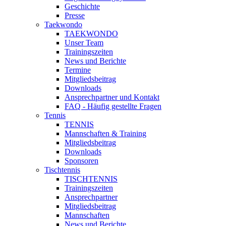
Geschichte
Presse
Taekwondo
TAEKWONDO
Unser Team
Trainingszeiten
News und Berichte
Termine
Mitgliedsbeitrag
Downloads
Ansprechpartner und Kontakt
FAQ - Häufig gestellte Fragen
Tennis
TENNIS
Mannschaften & Training
Mitgliedsbeitrag
Downloads
Sponsoren
Tischtennis
TISCHTENNIS
Trainingszeiten
Ansprechpartner
Mitgliedsbeitrag
Mannschaften
News und Berichte