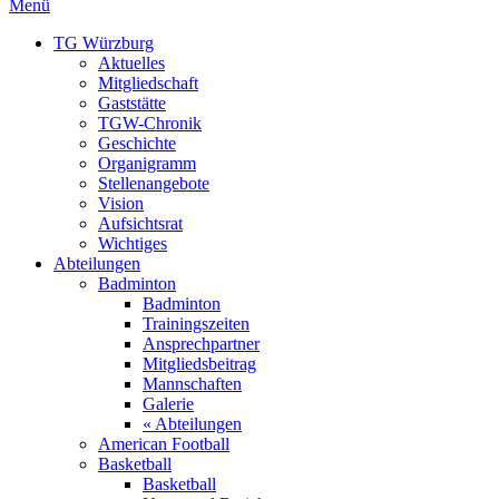
Menü
TG Würzburg
Aktuelles
Mitgliedschaft
Gaststätte
TGW-Chronik
Geschichte
Organigramm
Stellenangebote
Vision
Aufsichtsrat
Wichtiges
Abteilungen
Badminton
Badminton
Trainingszeiten
Ansprechpartner
Mitgliedsbeitrag
Mannschaften
Galerie
« Abteilungen
American Football
Basketball
Basketball