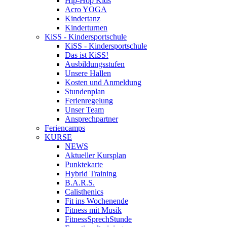
Hip-Hop Kids
Acro YOGA
Kindertanz
Kinderturnen
KiSS - Kindersportschule
KiSS - Kindersportschule
Das ist KiSS!
Ausbildungsstufen
Unsere Hallen
Kosten und Anmeldung
Stundenplan
Ferienregelung
Unser Team
Ansprechpartner
Feriencamps
KURSE
NEWS
Aktueller Kursplan
Punktekarte
Hybrid Training
B.A.R.S.
Calisthenics
Fit ins Wochenende
Fitness mit Musik
FitnessSprechStunde