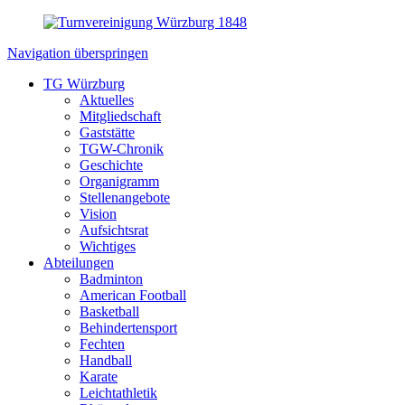
Navigation überspringen
TG Würzburg
Aktuelles
Mitgliedschaft
Gaststätte
TGW-Chronik
Geschichte
Organigramm
Stellenangebote
Vision
Aufsichtsrat
Wichtiges
Abteilungen
Badminton
American Football
Basketball
Behindertensport
Fechten
Handball
Karate
Leichtathletik