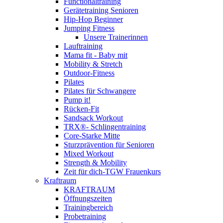
Functionaltraining
Gerätetraining Senioren
Hip-Hop Beginner
Jumping Fitness
Unsere Trainerinnen
Lauftraining
Mama fit - Baby mit
Mobility & Stretch
Outdoor-Fitness
Pilates
Pilates für Schwangere
Pump it!
Rücken-Fit
Sandsack Workout
TRX®- Schlingentraining
Core-Starke Mitte
Sturzprävention für Senioren
Mixed Workout
Strength & Mobility
Zeit für dich-TGW Frauenkurs
Kraftraum
KRAFTRAUM
Öffnungszeiten
Trainingbereich
Probetraining