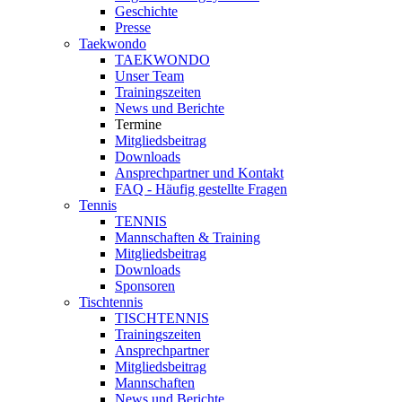
Geschichte
Presse
Taekwondo
TAEKWONDO
Unser Team
Trainingszeiten
News und Berichte
Termine
Mitgliedsbeitrag
Downloads
Ansprechpartner und Kontakt
FAQ - Häufig gestellte Fragen
Tennis
TENNIS
Mannschaften & Training
Mitgliedsbeitrag
Downloads
Sponsoren
Tischtennis
TISCHTENNIS
Trainingszeiten
Ansprechpartner
Mitgliedsbeitrag
Mannschaften
News und Berichte