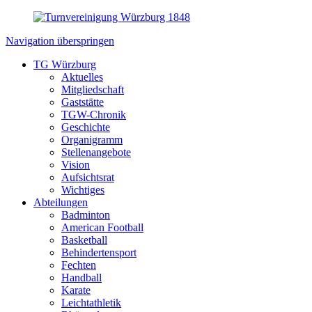
Navigation überspringen
TG Würzburg
Aktuelles
Mitgliedschaft
Gaststätte
TGW-Chronik
Geschichte
Organigramm
Stellenangebote
Vision
Aufsichtsrat
Wichtiges
Abteilungen
Badminton
American Football
Basketball
Behindertensport
Fechten
Handball
Karate
Leichtathletik