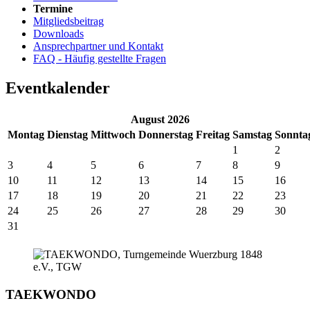
Termine
Mitgliedsbeitrag
Downloads
Ansprechpartner und Kontakt
FAQ - Häufig gestellte Fragen
Eventkalender
August 2026
Mo
ntag
Di
enstag
Mi
ttwoch
Do
nnerstag
Fr
eitag
Sa
mstag
So
nnta
1
2
3
4
5
6
7
8
9
10
11
12
13
14
15
16
17
18
19
20
21
22
23
24
25
26
27
28
29
30
31
TAEKWONDO