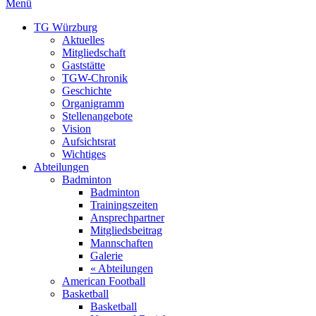
Menü
TG Würzburg
Aktuelles
Mitgliedschaft
Gaststätte
TGW-Chronik
Geschichte
Organigramm
Stellenangebote
Vision
Aufsichtsrat
Wichtiges
Abteilungen
Badminton
Badminton
Trainingszeiten
Ansprechpartner
Mitgliedsbeitrag
Mannschaften
Galerie
« Abteilungen
American Football
Basketball
Basketball