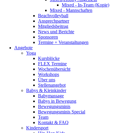
Mixed - In-Team (Kopie)
Mixed - Mannschaften
Beachvolleyball
Ansprechpartner
Mitgliedsbeitrag
News und Berichte
Sponsoren
Termine + Veranstaltungen
Angebote
Yoga
Kursblöcke
FLEX Termine
Wochenübersicht
Workshops
Über uns
Stellenangebot
Babys & Kleinkinder
Babymassage
Babys in Bewegung
Bewegungsminis
Bewegungsminis Special
Team
Kontakt & FAQ
Kindersport