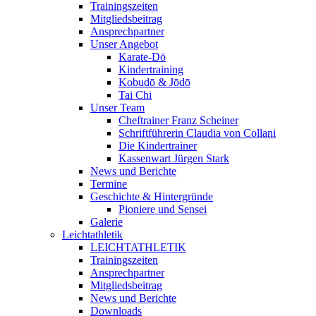
Trainingszeiten
Mitgliedsbeitrag
Ansprechpartner
Unser Angebot
Karate-Dō
Kindertraining
Kobudō & Jōdō
Tai Chi
Unser Team
Cheftrainer Franz Scheiner
Schriftführerin Claudia von Collani
Die Kindertrainer
Kassenwart Jürgen Stark
News und Berichte
Termine
Geschichte & Hintergründe
Pioniere und Sensei
Galerie
Leichtathletik
LEICHTATHLETIK
Trainingszeiten
Ansprechpartner
Mitgliedsbeitrag
News und Berichte
Downloads