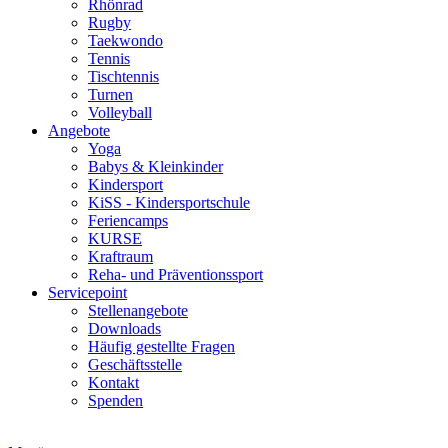
Rhönrad
Rugby
Taekwondo
Tennis
Tischtennis
Turnen
Volleyball
Angebote
Yoga
Babys & Kleinkinder
Kindersport
KiSS - Kindersportschule
Feriencamps
KURSE
Kraftraum
Reha- und Präventionssport
Servicepoint
Stellenangebote
Downloads
Häufig gestellte Fragen
Geschäftsstelle
Kontakt
Spenden