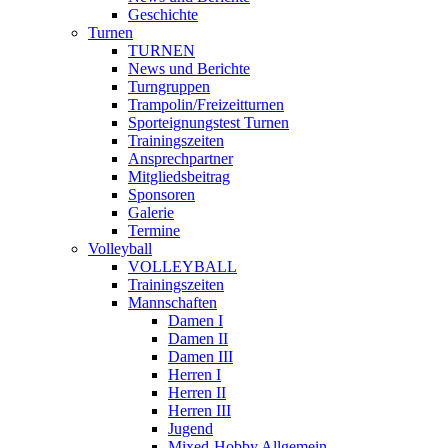
Geschichte
Turnen
TURNEN
News und Berichte
Turngruppen
Trampolin/Freizeitturnen
Sporteignungstest Turnen
Trainingszeiten
Ansprechpartner
Mitgliedsbeitrag
Sponsoren
Galerie
Termine
Volleyball
VOLLEYBALL
Trainingszeiten
Mannschaften
Damen I
Damen II
Damen III
Herren I
Herren II
Herren III
Jugend
Mixed-Hobby Allgemein