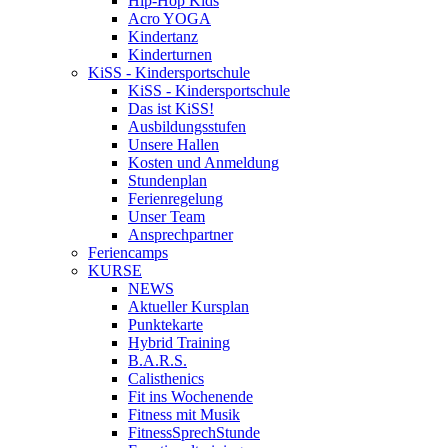
Hip-Hop Kids
Acro YOGA
Kindertanz
Kinderturnen
KiSS - Kindersportschule
KiSS - Kindersportschule
Das ist KiSS!
Ausbildungsstufen
Unsere Hallen
Kosten und Anmeldung
Stundenplan
Ferienregelung
Unser Team
Ansprechpartner
Feriencamps
KURSE
NEWS
Aktueller Kursplan
Punktekarte
Hybrid Training
B.A.R.S.
Calisthenics
Fit ins Wochenende
Fitness mit Musik
FitnessSprechStunde