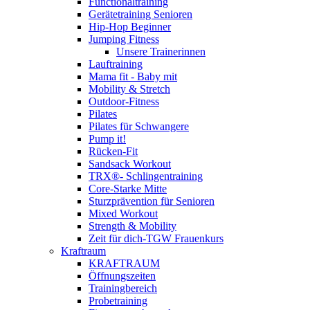
Functionaltraining
Gerätetraining Senioren
Hip-Hop Beginner
Jumping Fitness
Unsere Trainerinnen
Lauftraining
Mama fit - Baby mit
Mobility & Stretch
Outdoor-Fitness
Pilates
Pilates für Schwangere
Pump it!
Rücken-Fit
Sandsack Workout
TRX®- Schlingentraining
Core-Starke Mitte
Sturzprävention für Senioren
Mixed Workout
Strength & Mobility
Zeit für dich-TGW Frauenkurs
Kraftraum
KRAFTRAUM
Öffnungszeiten
Trainingbereich
Probetraining