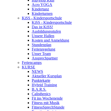
Hip-Hop Kids
Acro YOGA
Kindertanz
Kinderturnen
KiSS - Kindersportschule
KiSS - Kindersportschule
Das ist KiSS!
Ausbildungsstufen
Unsere Hallen
Kosten und Anmeldung
Stundenplan
Ferienregelung
Unser Team
Ansprechpartner
Feriencamps
KURSE
NEWS
Aktueller Kursplan
Punktekarte
Hybrid Training
B.A.R.S.
Calisthenics
Fit ins Wochenende
Fitness mit Musik
FitnessSprechStunde