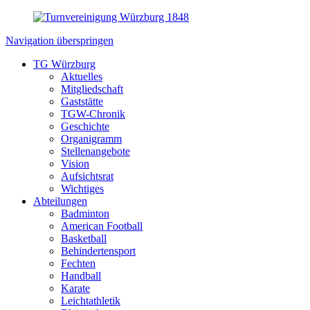
Navigation überspringen
TG Würzburg
Aktuelles
Mitgliedschaft
Gaststätte
TGW-Chronik
Geschichte
Organigramm
Stellenangebote
Vision
Aufsichtsrat
Wichtiges
Abteilungen
Badminton
American Football
Basketball
Behindertensport
Fechten
Handball
Karate
Leichtathletik