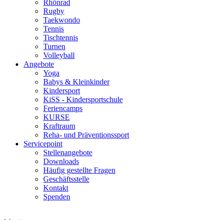
Rhönrad
Rugby
Taekwondo
Tennis
Tischtennis
Turnen
Volleyball
Angebote
Yoga
Babys & Kleinkinder
Kindersport
KiSS - Kindersportschule
Feriencamps
KURSE
Kraftraum
Reha- und Präventionssport
Servicepoint
Stellenangebote
Downloads
Häufig gestellte Fragen
Geschäftsstelle
Kontakt
Spenden