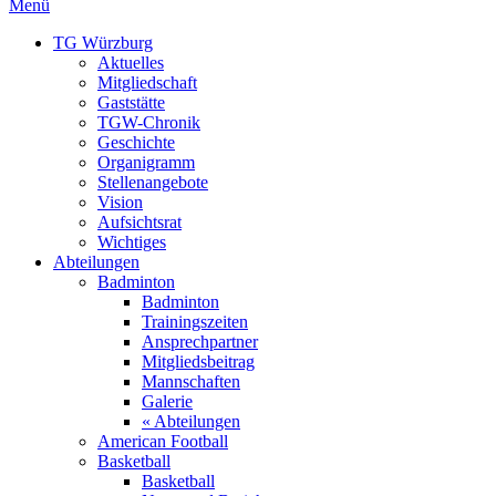
Menü
TG Würzburg
Aktuelles
Mitgliedschaft
Gaststätte
TGW-Chronik
Geschichte
Organigramm
Stellenangebote
Vision
Aufsichtsrat
Wichtiges
Abteilungen
Badminton
Badminton
Trainingszeiten
Ansprechpartner
Mitgliedsbeitrag
Mannschaften
Galerie
« Abteilungen
American Football
Basketball
Basketball