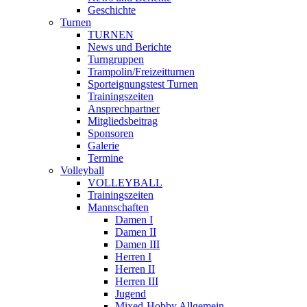
Geschichte
Turnen
TURNEN
News und Berichte
Turngruppen
Trampolin/Freizeitturnen
Sporteignungstest Turnen
Trainingszeiten
Ansprechpartner
Mitgliedsbeitrag
Sponsoren
Galerie
Termine
Volleyball
VOLLEYBALL
Trainingszeiten
Mannschaften
Damen I
Damen II
Damen III
Herren I
Herren II
Herren III
Jugend
Mixed-Hobby Allgemein