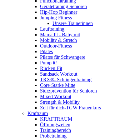
Functionaltraining
Gerätetraining Senioren
Hip-Hop Beginner
Jumping Fitness
Unsere Trainerinnen
Lauftraining
Mama fit - Baby mit
Mobility & Stretch
Outdoor-Fitness
Pilates
Pilates für Schwangere
Pump it!
Rücken-Fit
Sandsack Workout
TRX®- Schlingentraining
Core-Starke Mitte
Sturzprävention für Senioren
Mixed Workout
Strength & Mobility
Zeit für dich-TGW Frauenkurs
Kraftraum
KRAFTRAUM
Öffnungszeiten
Trainingbereich
Probetraining