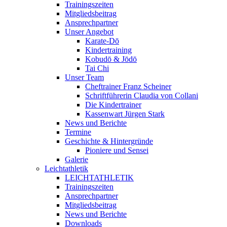
Trainingszeiten
Mitgliedsbeitrag
Ansprechpartner
Unser Angebot
Karate-Dō
Kindertraining
Kobudō & Jōdō
Tai Chi
Unser Team
Cheftrainer Franz Scheiner
Schriftführerin Claudia von Collani
Die Kindertrainer
Kassenwart Jürgen Stark
News und Berichte
Termine
Geschichte & Hintergründe
Pioniere und Sensei
Galerie
Leichtathletik
LEICHTATHLETIK
Trainingszeiten
Ansprechpartner
Mitgliedsbeitrag
News und Berichte
Downloads