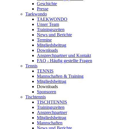
Geschichte
Presse
Taekwondo
TAEKWONDO
Unser Team
Trainingszeiten
News und Berichte
Termine
Mitgliedsbeitrag
Downloads
Ansprechpartner und Kontakt
FAQ - Häufig gestellte Fragen
Tennis
TENNIS
Mannschaften & Training
Mitgliedsbeitrag
Downloads
Sponsoren
Tischtennis
TISCHTENNIS
Trainingszeiten
Ansprechpartner
Mitgliedsbeitrag
Mannschaften
News und Berichte