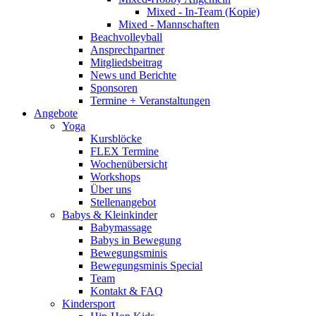
Mixed - In-Team (Kopie)
Mixed - Mannschaften
Beachvolleyball
Ansprechpartner
Mitgliedsbeitrag
News und Berichte
Sponsoren
Termine + Veranstaltungen
Angebote
Yoga
Kursblöcke
FLEX Termine
Wochenübersicht
Workshops
Über uns
Stellenangebot
Babys & Kleinkinder
Babymassage
Babys in Bewegung
Bewegungsminis
Bewegungsminis Special
Team
Kontakt & FAQ
Kindersport